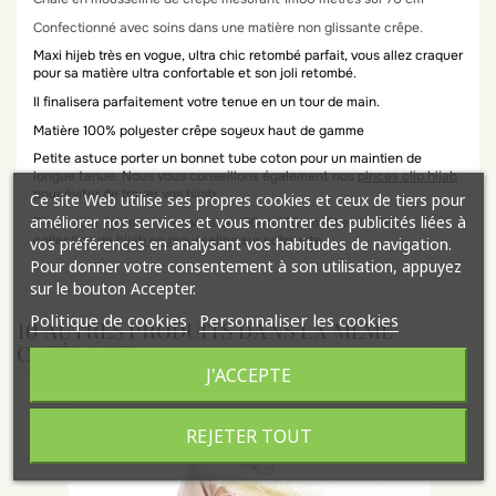
Confectionné avec soins dans une matière non glissante crêpe.
Maxi hijeb très en vogue, ultra chic retombé parfait, vous allez craquer
pour sa matière ultra confortable et son joli retombé.
Il finalisera parfaitement votre tenue en un tour de main.
Matière 100% polyester crêpe soyeux haut de gamme
Petite astuce porter un
bonnet tube coton
pour un maintien de
longue tenue. Nous vous conseillons également nos
pinces clip hijab
pour éviter de trouer vos hijab.
Ce site Web utilise ses propres cookies et ceux de tiers pour
améliorer nos services et vous montrer des publicités liées à
Disponible également en version 190cm*80cm ICI et toute la
collection de
hijab en mousseline
sur notre site
vos préférences en analysant vos habitudes de navigation.
Pour donner votre consentement à son utilisation, appuyez
sur le bouton Accepter.
Politique de cookies
Personnaliser les cookies
10 AUTRES PRODUITS DANS LA MÊME
CATÉGORIE :
J'ACCEPTE
REJETER TOUT