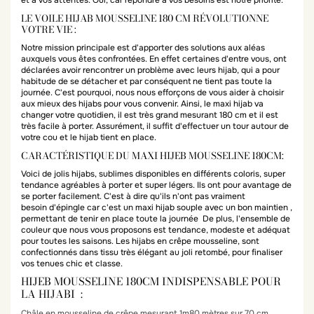
et à vos attentes. Oui, car répondre à vos besoins est notre priorité.
LE VOILE HIJAB MOUSSELINE 180 CM RÉVOLUTIONNE
VOTRE VIE :
Notre mission principale est d'apporter des solutions aux aléas
auxquels vous êtes confrontées. En effet certaines d'entre vous, ont
déclarées avoir rencontrer un problème avec leurs hijab, qui a pour
habitude de se détacher et par conséquent ne tient pas toute la
journée. C'est pourquoi, nous nous efforçons de vous aider à choisir
aux mieux des hijabs pour vous convenir. Ainsi, le maxi hijab va
changer votre quotidien, il est très grand mesurant 180 cm et il est
très facile à porter. Assurément, il suffit d'effectuer un tour autour de
votre cou et le hijab tient en place.
CARACTÉRISTIQUE DU MAXI HIJEB MOUSSELINE 180CM:
Voici de jolis hijabs, sublimes disponibles en différents coloris, super
tendance agréables à porter et super légers. Ils ont pour avantage de
se porter facilement. C'est à dire qu'ils n'ont pas vraiment
besoin d'épingle car c'est un maxi hijab souple avec un bon maintien ,
permettant de tenir en place toute la journée De plus, l'ensemble de
couleur que nous vous proposons est tendance, modeste et adéquat
pour toutes les saisons. Les hijabs en crêpe mousseline, sont
confectionnés dans tissu très élégant au joli retombé, pour finaliser
vos tenues chic et classe.
HIJEB MOUSSELINE 180CM INDISPENSABLE POUR
LA HIJABI :
Châle en mousseline de crêpe mesurant 1m80 mètres sur 70 cm