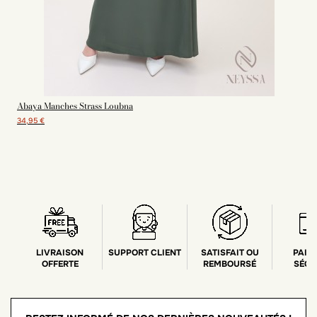
Abaya Manches Strass Loubna
34,95 €
LIVRAISON
SUPPORT CLIENT
SATISFAIT OU
PAIE
OFFERTE
REMBOURSÉ
SÉCU