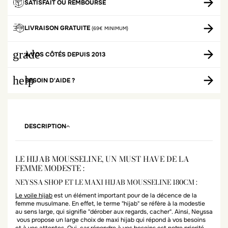
SATISFAIT OU REMBOURSÉ
LIVRAISON GRATUITE
(69€ MINIMUM)
grade
À VOS CÔTÉS DEPUIS 2013
help
BESOIN D'AIDE ?
DESCRIPTION
LE HIJAB MOUSSELINE, UN MUST HAVE DE LA
FEMME MODESTE :
NEYSSA SHOP ET LE MAXI HIJAB MOUSSELINE 180CM :
Le voile hijab
est un élément important pour de la décence de la
femme musulmane. En effet, le terme "hijab" se réfère à la modestie
au sens large, qui signifie "dérober aux regards, cacher". Ainsi, Neyssa
vous propose un large choix de maxi hijab qui répond à vos besoins