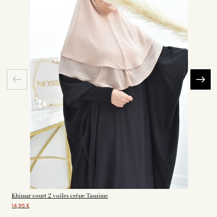
Khimar court 2 voiles crêpe Tasnime
14,95 €
1