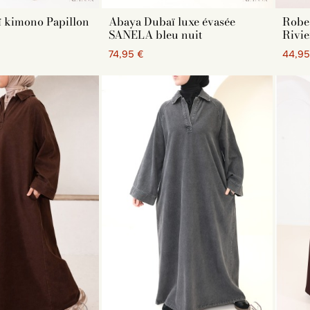
galement :
 kimono Papillon
Abaya Dubaï luxe évasée
Robe
es papillon
SANELA bleu nuit
Rivie
bes longue bohème
74,95 €
44,95
es de prière
es papillon Dubaï
es longues fleuries
es longues Dubaï
es pull longues
monos femme
es d'allaitement
es de sport
bes moins de 1m65