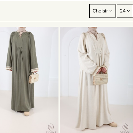
rmes Islamique
mais aussi des robes longues plus légères
Choisir
24
es regards. Être
chic et pudique
même sous son toit pour
s femmes
musulmane qui allaitent
, ainsi que nos
robes
de moins de 1m65
aussi. Retrouvez l'ensemble de la
site.
ser votre look en toute élégance.
usulmans
, peu de gens connaissent le style
vestimentaire
n ce qui concerne leur
style vestimentaire
et, dans une
s
textes islamiques
. Ce
vêtement mastour
qu'est la
abaya
rmi nos collections depuis la création de notre
boutique
emme aux Emirats
.