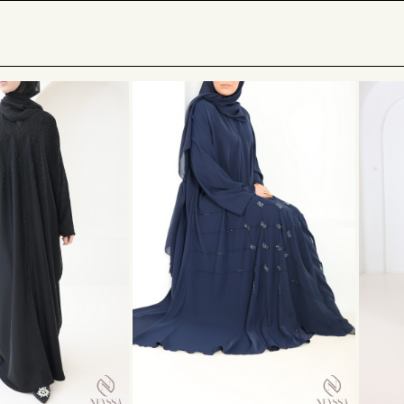
erez chez Neyssa Shop
des robes longue répondant aux no
s courtes aux manches courte pour votre intérieur à l'abri d
 top est essentiel à chacune
ussi nos
robes mastour allaitement
pour ne pas oublier le
emmes de plus de 1m75
rez aussi des robes spécialement conçues pour les
femmes 
obe et abaya femme musulmane
en ligne également sur notre 
toute notre gamme de
hijab
assortis à nos tenues pour finali
ents traditionnels de la femme émiratie
n
vestimentaire Emiratie
est encore mal connue. Hormis les
m
ue de la
culture islamique
. Les
Emirats
sont conservateurs e
sure, adoptent strictement ce que la modestie offre dans le
 passionner depuis des décennies et prend toute sa place pa
our femme musulmane
.
proposons un vas choix de
vêtements traditionnels de la f