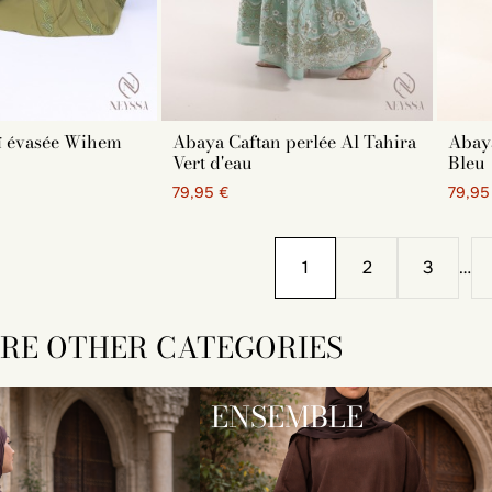
 évasée Wihem
Abaya Caftan perlée Al Tahira
Abaya
Vert d'eau
Bleu
79,95 €
79,95
1
2
3
…
RE OTHER CATEGORIES
ENSEMBLE