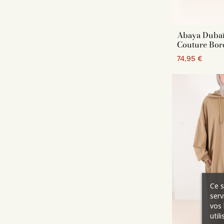
Abaya Dubaï 
Couture Bor
74,95 €
Ce s
serv
vos 
util