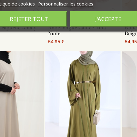
tique de cookies
Personnaliser les cookies
REJETER TOUT
J'ACCEPTE
à capuche Amaly
Robe longue satinée Nina
Robe 
Nude
Beig
54,95 €
54,95