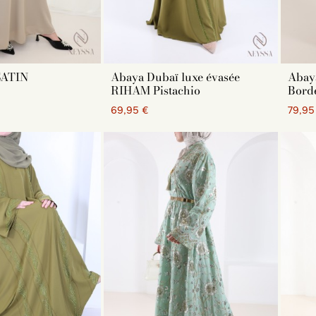
SATIN
Abaya Dubaï luxe évasée
Abay
RIHAM Pistachio
Bord
69,95 €
79,95