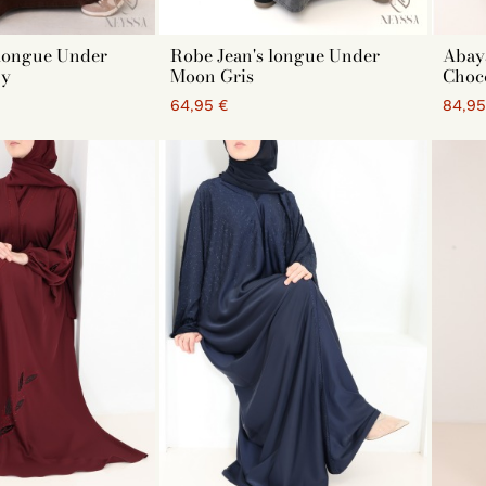
 longue Under
Robe Jean's longue Under
Abay
ny
Moon Gris
Choco
64,95 €
84,95