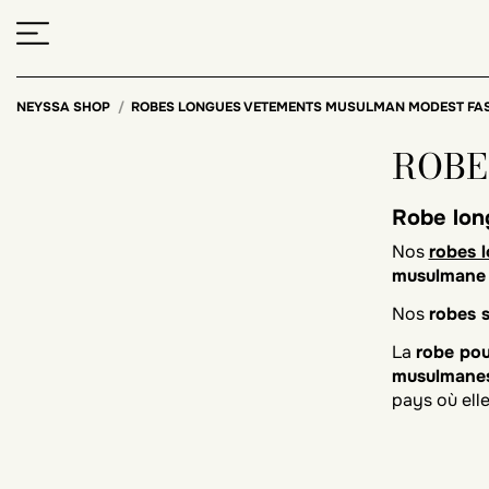
NEYSSA SHOP
ROBES LONGUES VETEMENTS MUSULMAN MODEST FA
ROBE
Robe lon
Nos
robes 
musulmane 
Nos
robes 
La
robe po
musulmane
pays où elle
La France es
manière con
parut essent