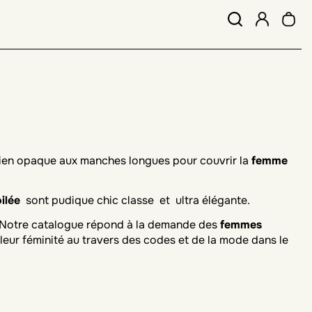
bien opaque aux manches longues pour couvrir la
femme
ilée
sont pudique chic classe et ultra élégante.
. Notre catalogue répond à la demande des
femmes
leur féminité au travers des codes et de la mode dans le
aise, et les
musulmanes de France
aspirent à se vêtir de
 leur environnement quotidien. C'est pourquoi il nous à
osons.