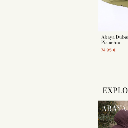
Abaya Dubaï
Pistachio
74,95 €
EXPLO
ABAYA