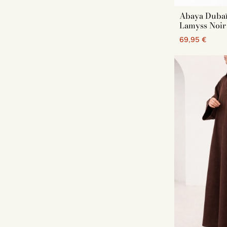
Retrouvez é
Abaya Dubaï
Nos rob
Lamyss Noir
Nos ro
69,95 €
Nos rob
Nos rob
Nos rob
Nos rob
Nos rob
Nos ki
Nos rob
Nos rob
Nos ro