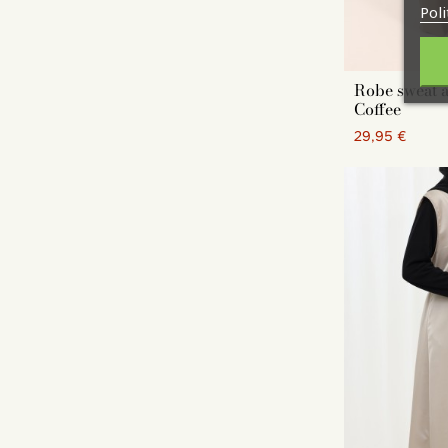
Poli
Robe sweat 
Coffee
29,95 €