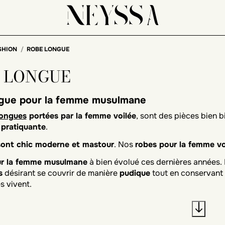
SHION
ROBE LONGUE
 LONGUE
gue pour la femme musulmane
longues
portées par la femme voilée
, sont des pièces bien 
pratiquante
.
sont chic moderne et mastour
. Nos
robes pour la femme vo
ur la femme musulmane
à bien évolué ces dernières années
s
désirant se couvrir de manière
pudique
tout en conservant 
s vivent.
t le pays de la mode! La mode fait partie de la culture Franç
venable pour ainsi pratiquer leur religion en adéquation avec
iel de concilier
mode et pudeur
dans tout ce que nous prop