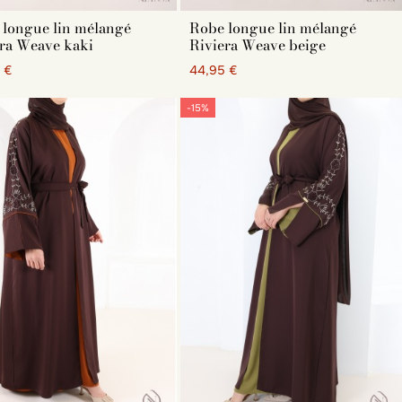
 longue lin mélangé
Robe longue lin mélangé
ra Weave kaki
Riviera Weave beige
 €
44,95 €
-15%