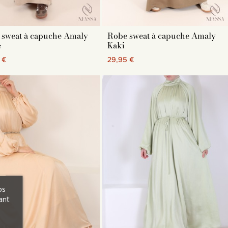
 sweat à capuche Amaly
Robe sweat à capuche Amaly
e
Kaki
 €
29,95 €
os
ant