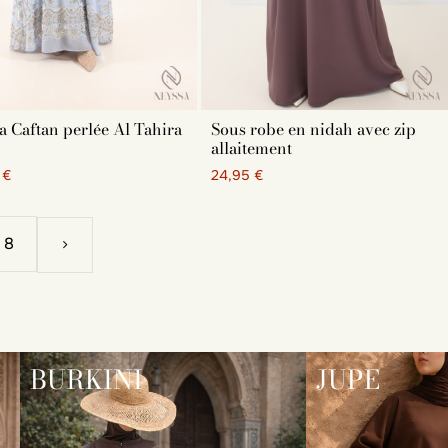
 Caftan perlée Al Tahira
Sous robe en nidah avec zip
allaitement
 €
24,95 €
8
BURKINI
JUPE