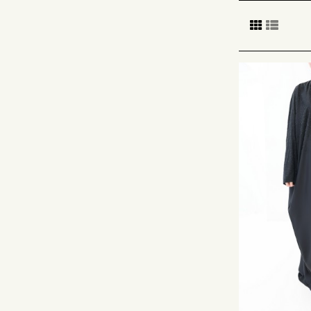
Vous trouv
plus ou moin
se sentir au
Retrouvez a
pour les f
Vous trouve
collection
r
Découvrez 
Les vêtem
La traditio
arabe
typiq
certaine me
ne cesse de
en ligne p
Nous vous 