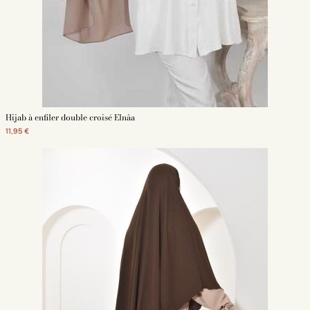
Hijab à enfiler double croisé Elnâa
11,95 €