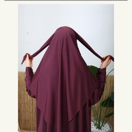
bijoux à hijab.
Entre praticité et efficacité on vous dit tout ! Nous connaissons tous les
hijab à enfiler que beaucoup de mamans mettent, et que nous mettons
aussi aux petites lors de la prière. Ils sont de différentes formes et
matières, mais restent toujours aussi faciles à mettre. Vous pouvez
toujours jeter un coup d’œil et regarder dans notre site de boutique en
ligne Neyssa Shop ce que nous proposons en termes de hijab à enfiler.
Découvrez avec Neyssa Shop les secrets du hijab à enfiler.
Quels sont les avantages du hijeb à enfiler du voile à
enfiler?
Deux pièces ou une pièce, se sont des hijab faciles à enfiler:
Aussi facile à enfiler qu'à retirer avec une matière généralement très
légère, mais tout en étant opaque donc ne laisse pas paraitre les cheveux.
Ce hijab est LE hijab par excellence qui est efficace et rapide. Il est doté,
pour les deux-pièces, d’un bonnet, simple ou croisé ou encore d’une
couleur différente ou avec des strasses pour d’autres, et d’un hijab qui
s’enfile par-dessus. En 10 secondes et hop vous voila voilée !
Hijab à enfiler rapide et efficace !
il ne sert pas et il est très élasthanne, ce qui procure un confort non-
négligeable. C’est la raison pour laquelle les mamans ainsi que les petites
filles l’utilisent. C’est un style Neyssa à la fois basique, mais toujours dans
la mode islamique actuelle. Il ne tombe pas et n’a pas besoin d’épingles
pour le maintenir. Nous avons envie de dire vive l’ensemble hijab !