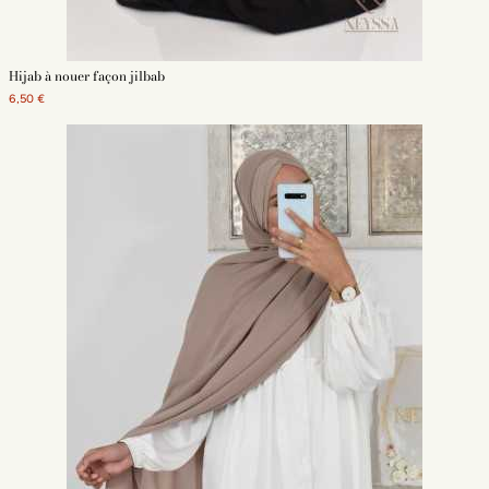
Hijab à nouer façon jilbab
6,50 €