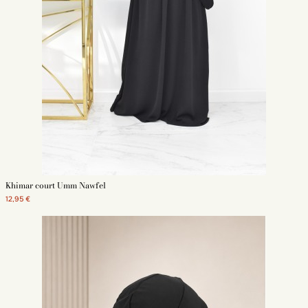
Khimar court Umm Nawfel
12,95 €