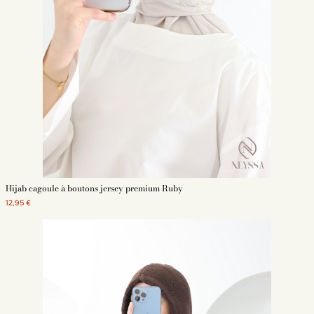
enfiler sous 48h.
En résumé voici nos différents hijab à enfiler :
Hijab à enfiler Jersey
Hijab à enfiler mousseline
hijab à enfiler Viscose
Hijab à enfiler soie de Médine
Hijab à enfiler Khimar
Hijab à enfiler Jazz
Découvrez aussi nos différents modèles de hijabs :
Hijab en soie de Médine
Hijab en jersey
Hijab de soirée
Hijab cagoule à boutons jersey premium Ruby
coffret cadeaux hijab en soie de Médine
voile en mousseline
12,95 €