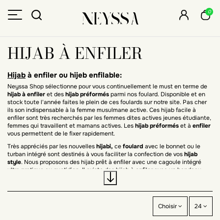
0
HIJAB À ENFILER
Hijab
à enfiler ou hijeb enfilable:
Neyssa Shop sélectionne pour vous continuellement le must en terme de
hijab à enfiler
et des
hijab préformés
parmi nos foulard. Disponible et en
stock toute l'année faites le plein de ces foulards sur notre site. Pas cher
ils son indispensable à la femme musulmane active. Ces hijab facile à
enfiler sont très recherchés par les femmes dites actives jeunes étudiante,
femmes qui travaillent et mamans actives. Les
hijab préformés
et à
enfiler
vous permettent de le fixer rapidement.
Très appréciés par les nouvelles
hijabi,
ce
foulard
avec le bonnet ou le
turban intégré sont destinés à vous faciliter la confection de vos
hijab
style
. Nous proposons des hijab prêt à enfiler avec une cagoule intégré
ultra pratique au quotidien. Il existe des hijab à enfiler avec un bandeau
intégré décoré ou travaillé ultra chic et moderne. Toutes ces options sont
possible à vous de choisir.
Ces
hijab préformés
qui sont aussi des
hijab pas cher
facile à poser qui
tiennent sans épingles ou autres pinces de sureté, vous pouvez tout de
Choisir
24
même y apporter une touche festives pour vos évènements avec des