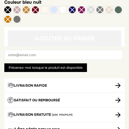
Couleur
bleu nuit
ivoire
gris chiné clair
blanc
kaki
gris chiné foncé
AJOUTER AU PANIER
LIVRAISON RAPIDE
SATISFAIT OU REMBOURSÉ
LIVRAISON GRATUITE
(69€ MINIMUM)