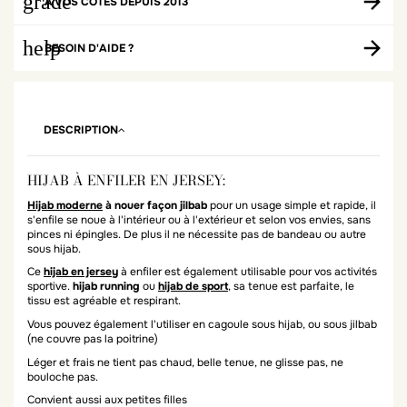
grade
À VOS CÔTÉS DEPUIS 2013
help
BESOIN D'AIDE ?
DESCRIPTION
HIJAB À ENFILER EN JERSEY:
Hijab moderne
à nouer façon jilbab
pour un usage simple et rapide, il
s'enfile se noue à l'intérieur ou à l'extérieur et selon vos envies, sans
pinces ni épingles. De plus il ne nécessite pas de bandeau ou autre
sous hijab.
Ce
hijab en jersey
à enfiler est également utilisable pour vos activités
sportive.
hijab running
ou
hijab de sport
, sa tenue est parfaite, le
tissu est agréable et respirant.
Vous pouvez également l'utiliser en cagoule sous hijab, ou sous jilbab
(ne couvre pas la poitrine)
Léger et frais ne tient pas chaud, belle tenue, ne glisse pas, ne
bouloche pas.
Convient aussi aux petites filles