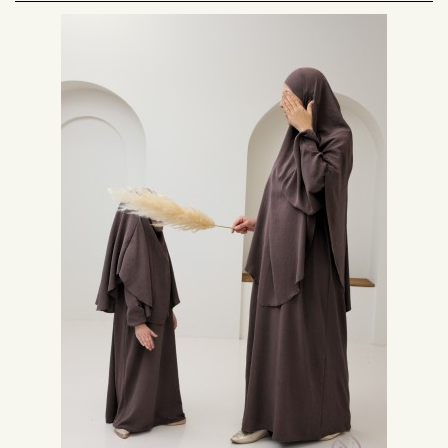
Les couleurs du khimar et de la abaya
La couleur est un critère essentiel à prendre en compte dans votre choix.
Dans le cas d'un ensemble, la tenue sera
généralement unie
. Le noir, le
kaki, le taupe, le beige et le camel et le marron sont des couleurs faciles à
porter.
Pour un style un peu plus coloré tout en restant pudique, vous pouvez
opter pour un vieux rose, un vert d'eau, ou encore du bleu ciel. Choisissez
votre
ensemble abaya khimar
en fonction de l'occasion pour laquelle vous
le porterez.
Vous pouvez opter pour le blanc pour un mariage religieux, pour un retour
de la Omrah le blanc est très apprécié, selon les coutumes le coloris blanc
est largement utilisé dans la communauté musulmane du maghreb
notamment
La longueur du khimar et la forme de la abaya
La
longueur du khimar
a également son importance dans le rendu final de
votre tenue. Certains modèles de ce type de hijab peuvent vous arriver aux
mollets. Les modèles les plus courts arrivent généralement au milieu du
dos. Pour un effet fluide et aérien, optez pour un khimar long.
La
forme de votre abaya
a aussi son importance. Une abaya simple et
droite va parfaitement avec un khimar long. Une abaya papillon se marie