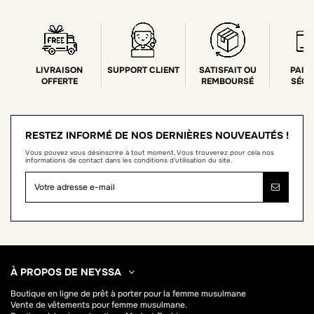
LIVRAISON
SUPPORT CLIENT
SATISFAIT OU
PAIE
OFFERTE
REMBOURSÉ
SÉCU
RESTEZ INFORMÉ DE NOS DERNIÈRES NOUVEAUTÉS !
Vous pouvez vous désinscrire à tout moment. Vous trouverez pour cela nos
informations de contact dans les conditions d'utilisation du site.
À PROPOS DE NEYSSA
Boutique en ligne de
prêt à porter pour la femme musulmane
Vente de vêtements pour femme musulmane.