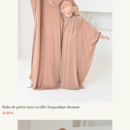
Robe de prière mère ou fille Soujoudâat chestnut
22,95 €