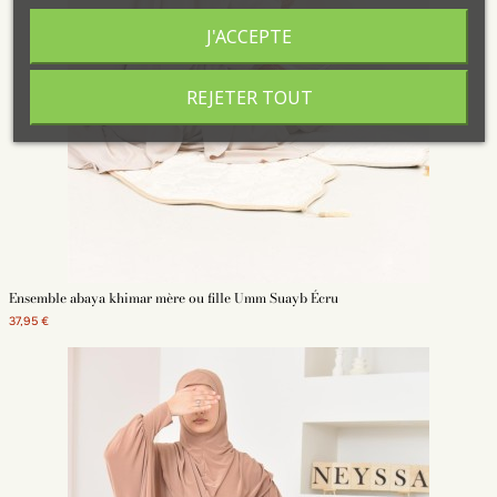
J'ACCEPTE
REJETER TOUT
Ensemble abaya khimar mère ou fille Umm Suayb Écru
37,95 €