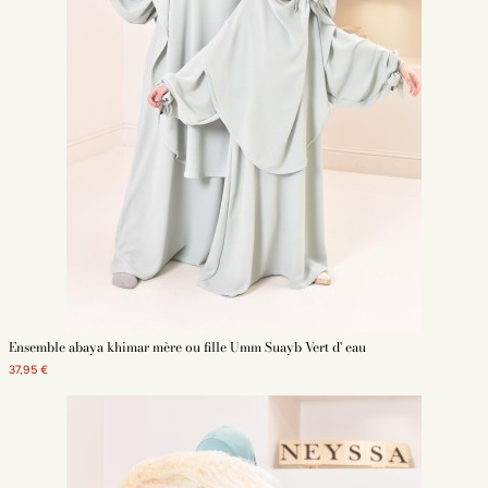
Ensemble abaya khimar mère ou fille Umm Suayb Vert d' eau
37,95 €