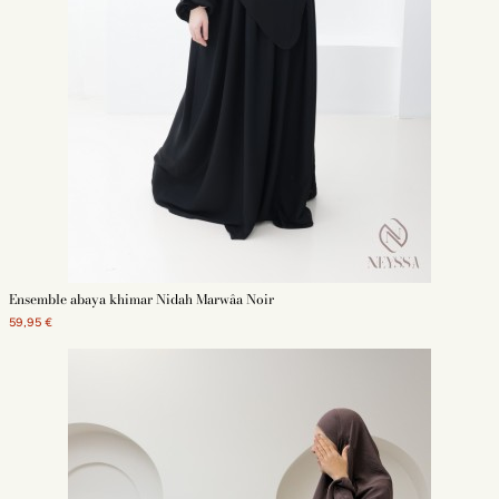
Pourquoi acheter votre khimar abaya sur Neyssa Shop ?
Neyssa Shop est une boutique islamique de prêt-à-porter spécialisée
dans les
pièces pour femme musulmane
. Khimar, abaya, jilbab, hijab, tenue
de prière, bonnet, kimono ou jupe : les essentiels d'une femme musulmane
se trouvent sur notre boutique en ligne. Notre objectif ? Proposer les
meilleures pièces à petit prix. N'attendez plus :
commandez votre
ensemble abaya khimar
sur notre site. Vous bénéficiez de la livraison
gratuite dès 69 euros d'achat.
Découvrez aussi nos autres modèles en stock :
Abaya simple
Abaya évasée
Abaya papillon
Ensemble abaya khimar Nidah Marwâa Noir
Abaya en satin
59,95 €
Abaya noire
.
abaya Dubai
abaya brodée
abayas à manches bouffantes
abayas brodées Dubaï
abaya kaftan
abaya beige
abayat Dubaï moderne
Abaya robe
Abaya simple