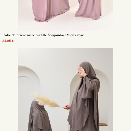
Robe de prière mère ou fille Soujoudâat Vieux rose
24,95 €