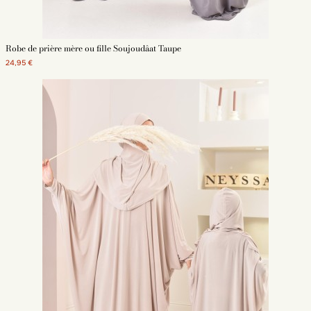
Robe de prière mère ou fille Soujoudâat Taupe
24,95 €