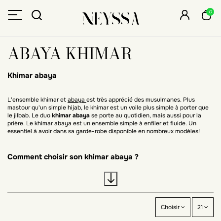
0
ABAYA KHIMAR
Khimar abaya
L'ensemble khimar et
abaya
est très apprécié des musulmanes. Plus
mastour qu'un simple hijab, le khimar est un voile plus simple à porter que
le jilbab. Le duo
khimar abaya
se porte au quotidien, mais aussi pour la
prière. Le khimar abaya est un ensemble simple à enfiler et fluide. Un
essentiel à avoir dans sa garde-robe disponible en nombreux modèles!
Comment choisir son khimar abaya ?
Couleurs, longueur, forme, matière et prix : découvrez les critères
principaux à prendre en compte dans le choix de votre khimar et de votre
abaya. Neyssa vous propose une collection étoffée de set abbaya khimars.
Choisir
21