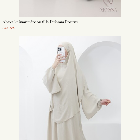
avec tous nos modèles de khumur. Cette forme cache mieux votre
silhouette qu'une abaya droite. Assurez-vous que sa longueur permette de
couvrir vos pieds et que le tissu soit opaque.
Abaya khimar mère ou fille Ibtissam Browny
La matière du khimar : jazz, soie de Médine ou mousseline
24,95 €
En fonction de la
matière de votre khimar
, le rendu ne sera pas le même.
Prenez le temps de comparer les tissus selon différents critères : opacité,
fluidité, résistance, etc. Les tissus principaux sont le jazz, la soie de
Médine et la mousseline. Pour durer, votre voile et votre robe doivent être
de qualité.
Le prix du set khimar et de la abaya
Le prix a aussi son importance dans le choix de votre ensemble abaya et
khimar. Si vous ne portez votre tenue que pour la prière quotidienne, il n'est
pas forcément pertinent de payer le prix fort. En revanche, si vous
souhaitez porter votre tenue au quotidien, il est préférable de prendre
un
voile et une abaya de qualité
, quitte à y mettre le prix.
Nos modèles de khimar abaya