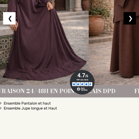
❮
❯
INT RELAIS DPD
FRAIS DE PORT OFFERT D
Ensemble
Ensemble Pantalon et haut
Ensemble Jupe longue et Haut