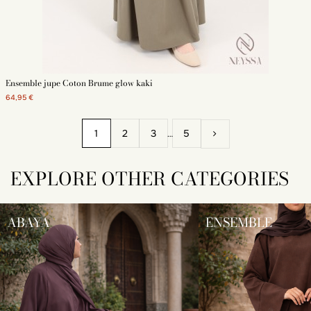
Ensemble jupe Coton Brume glow kaki
64,95 €
1
2
3
5
…
EXPLORE OTHER CATEGORIES
ABAYA
ENSEMBLE