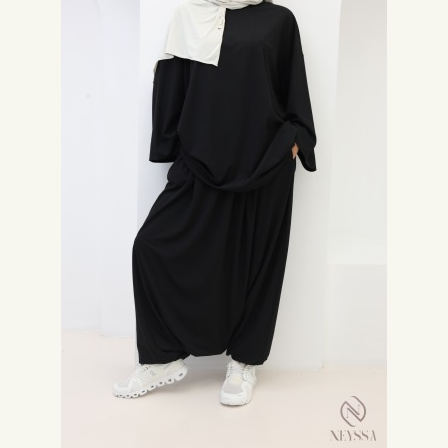
jogging femme pantalon tunique pour un style tendance et original.
Les ensembles sweat-shirt à capuche pour un look urbain
Les ensembles sweat-shirt à capuche sont un must-have pour un look
urbain tendance. Optez pour l'ensemble sweat-shirt à capuche gilet
pantalon pour un look streetwear, ou pour l'ensemble jogging femme
ceinture pantalon pour un style en vogue.
Choisir son ensemble femme voilée en fonction de sa couleur et
de sa texture:
Nos ensembles jupe et haut, sont souvent choisis pour des occasions
formelles pour le quotidien ou pour des évènements tels que l’eid. Pour vos
fêtes optez plutôt pour des ensembles aux couleurs vives comme le rose,
le beige clair, optez pour des coloris plus froids pour des rendez-vous plus
formels ou pour se rendre au travail. Les couleurs préférées par les femmes
voilées sont généralement le kaki, le camel, le taupe le beige foncé et le
bordeaux, vous trouverez assurément celui qui vous correspondra.
Concernant la texture, le jersey, le lin le velours côtelé sont des matières
qui offrent une couvrance et une fluidité parfaites pour la hijabi moderne.