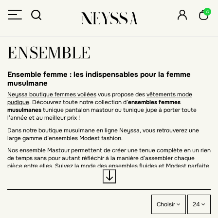
0
ENSEMBLE
Ensemble femme : les indispensables pour la femme
musulmane
Neyssa boutique femmes voilées
vous propose des
vêtements mode
pudique
. Découvrez toute notre collection d’
ensembles femmes
musulmanes
tunique pantalon mastour ou tunique jupe à porter toute
l’année et au meilleur prix !
Dans notre boutique musulmane en ligne Neyssa, vous retrouverez une
large gamme d’ensembles Modest fashion.
Nos ensemble Mastour permettent de créer une tenue complète en un rien
de temps sans pour autant réfléchir à la manière d’assembler chaque
pièce entre elles. Suivez la mode des ensembles fluides et Modest parfaite
pour la femme voilée musulmane. Conçus dans un tissu fluide et opaque,
nos ensembles hijab ont un retombé ultra chic et élégant.
Si vous recherchez la facilité tout en ayant une tenue stylée, les
ensembles femmes Modest fashion sont faits pour vous !
Choisir
24
Prêt-à-porter femme musulmane : ensemble deux pièces