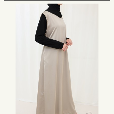
Style discret :
Simples et élégantes, nos sous abayas sont conçues pour compléter votre
tenue sans voler la vedette. Leur design minimaliste s'adapte facilement à
une variété de styles de
kimono longs
, qu'ils soient ornés de broderies
délicates, de dentelle raffinée ou de motifs traditionnels. Disponibles dans
une palette de couleurs neutres et sophistiquées, les sous abayas Neyssa
s'harmonisent parfaitement avec toutes vos tenues, ajoutant une touche
subtile d'élégance à votre look.
Conception de Qualité :
Chez Neyssa Shop, nous sommes fiers de proposer des sous abayas
confectionnées avec soin et souci du détail. Chaque pièce est
minutieusement inspectée pour garantir une
qualité irréprochable
,
assurant ainsi une durabilité à long terme et une satisfaction totale de nos
clients. Avec notre engagement envers l'excellence, vous pouvez avoir
confiance en la qualité et la fiabilité de chaque sous abaya Neyssa que
vous achetez chez nous.
Prix et Disponibilité :
Les sous abayas Neyssa sont offertes à un
prix habituel
compétitif, vous
permettant d'ajouter une touche de luxe à votre garde-robe sans vous
ruiner. De plus, ne manquez pas nos
promotions
et
soldes
régulières pour
des offres encore plus avantageuses. Consultez notre site pour connaître
les
prix unitaires
, les
prix habituels
et les
prix en promotion
sur nos sous
abayas.
Livraison et Service Client :