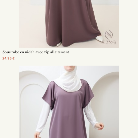
abaya beige
abayat Dubaï moderne
Abaya robe
Abaya simple
Sous robe en nidah avec zip allaitement
24,95 €