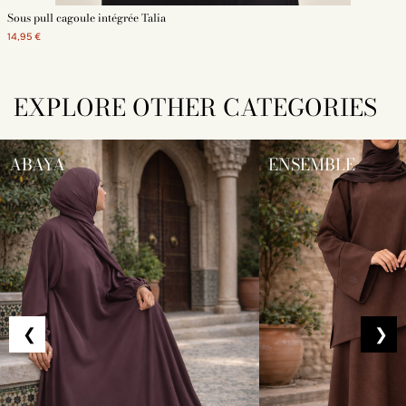
Sous pull cagoule intégrée Talia
14,95 €
EXPLORE OTHER CATEGORIES
ABAYA
ENSEMBLE
❮
❯