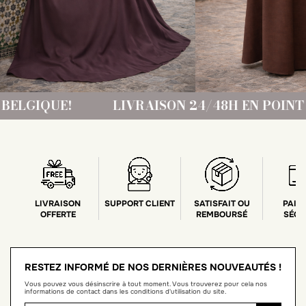
UE!
LIVRAISON 24/48H EN POINT RELAIS
LIVRAISON
SUPPORT CLIENT
SATISFAIT OU
PAIE
OFFERTE
REMBOURSÉ
SÉCU
RESTEZ INFORMÉ DE NOS DERNIÈRES NOUVEAUTÉS !
Vous pouvez vous désinscrire à tout moment. Vous trouverez pour cela nos
informations de contact dans les conditions d'utilisation du site.