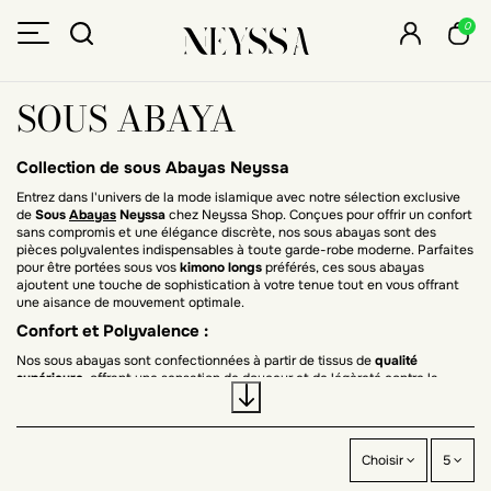
0
SOUS ABAYA
Collection de sous Abayas Neyssa
Entrez dans l'univers de la mode islamique avec notre sélection exclusive
de
Sous
Abayas
Neyssa
chez Neyssa Shop. Conçues pour offrir un confort
sans compromis et une élégance discrète, nos sous abayas sont des
pièces polyvalentes indispensables à toute garde-robe moderne. Parfaites
pour être portées sous vos
kimono longs
préférés, ces sous abayas
ajoutent une touche de sophistication à votre tenue tout en vous offrant
une aisance de mouvement optimale.
Confort et Polyvalence :
Nos sous abayas sont confectionnées à partir de tissus de
qualité
supérieure
, offrant une sensation de douceur et de légèreté contre la
peau. Leur conception
sans manches
permet une liberté de mouvement
totale, tandis que leur coupe fluide et ajustée offre un ajustement parfait
sous n'importe quel
kimono long
. Que ce soit pour une occasion spéciale
ou pour une tenue quotidienne, nos sous abayas sont le choix idéal pour
Choisir
5
un confort optimal et un style raffiné.