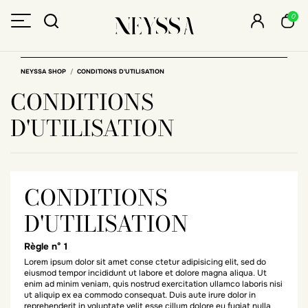
0
NEYSSA SHOP
CONDITIONS D'UTILISATION
CONDITIONS
D'UTILISATION
CONDITIONS
D'UTILISATION
Règle n° 1
Lorem ipsum dolor sit amet conse ctetur adipisicing elit, sed do
eiusmod tempor incididunt ut labore et dolore magna aliqua. Ut
enim ad minim veniam, quis nostrud exercitation ullamco laboris nisi
ut aliquip ex ea commodo consequat. Duis aute irure dolor in
reprehenderit in voluptate velit esse cillum dolore eu fugiat nulla