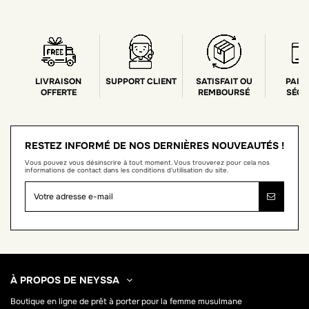
LIVRAISON
SUPPORT CLIENT
SATISFAIT OU
PAIE
OFFERTE
REMBOURSÉ
SÉCU
RESTEZ INFORMÉ DE NOS DERNIÈRES NOUVEAUTÉS !
Vous pouvez vous désinscrire à tout moment. Vous trouverez pour cela nos
informations de contact dans les conditions d'utilisation du site.
À PROPOS DE NEYSSA
Boutique en ligne de
prêt à porter pour la femme musulmane