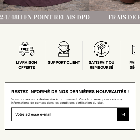
S DPD
FRAIS DE PORT OFFERT DÈS 69€ E
LIVRAISON
SUPPORT CLIENT
SATISFAIT OU
PAIE
OFFERTE
REMBOURSÉ
SÉCU
RESTEZ INFORMÉ DE NOS DERNIÈRES NOUVEAUTÉS !
Vous pouvez vous désinscrire à tout moment. Vous trouverez pour cela nos
informations de contact dans les conditions d'utilisation du site.