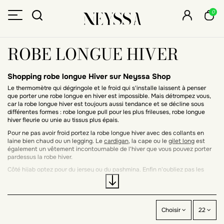
0
ROBE LONGUE HIVER
Shopping robe longue Hiver sur Neyssa Shop
Le thermomètre qui dégringole et le froid qui s'installe laissent à penser
que porter une robe longue en hiver est impossible. Mais détrompez vous,
car la robe longue hiver est toujours aussi tendance et se décline sous
différentes formes : robe longue pull pour les plus frileuses, robe longue
hiver fleurie ou unie au tissus plus épais.
Pour ne pas avoir froid portez la robe longue hiver avec des collants en
laine bien chaud ou un legging. Le
cardigan
, la cape ou le
gilet long
est
également un vêtement incontournable de l'hiver que vous pouvez porter
pardessus la robe hiver.
Côté
hijab
optez pour du jersey ou du pashmina. Enfin n'oubliez pas les
bottines pour sortir couverte de la tête aux pieds.
Choisir
22