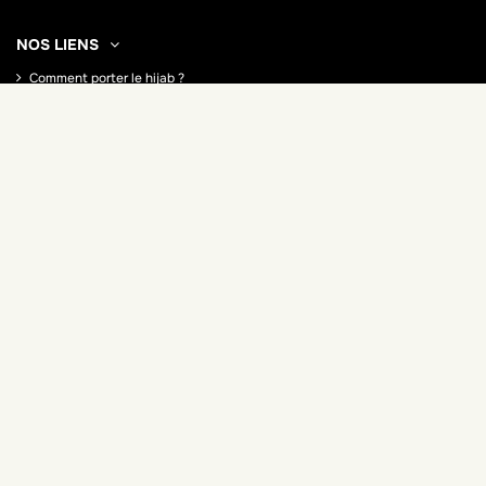
NOS LIENS
Comment porter le hijab ?
Comment porter le Jilbab
Tout savoir sur la abaya
Comment choisir son Burkini
Tout savoir sur le burkini
Tout savoir sur le Qamis
Blog
Ramadan 2026
MON COMPTE
Historique de vos commandes
Mes avoirs
Adresses
Mes bons de réduction
Mon compte