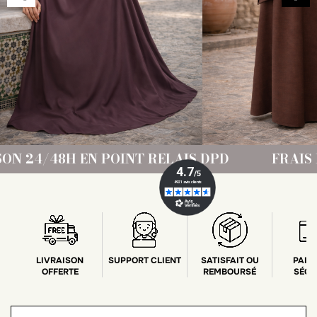
NT RELAIS DPD
FRAIS DE PORT OFFERT DÈ
LIVRAISON
SUPPORT CLIENT
SATISFAIT OU
PAIE
OFFERTE
REMBOURSÉ
SÉCU