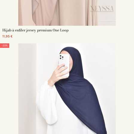
Hijab à enfiler jersey premium One Loop
11,95 €
-20%