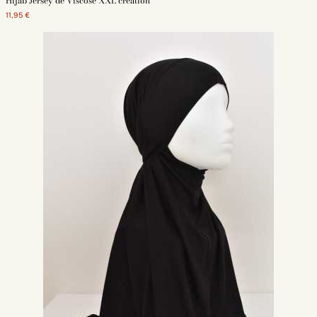
Hijab Jersey de Viscose XXL création
11,95 €