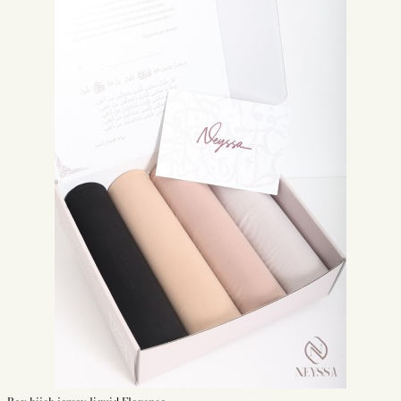
succès grâce à son rendu opaque mais surtout à sa matière atypique qui
se porte en toute saison. En été, le hijab jersey vous procurera fraicheur
grâce à sa fluidité et sa matière fraîche. Notre boutique en ligne, vous
propose une gamme de hijab jersey qui est une création Neyssa Shop.
Les hijab jersey sont longs et très pratique:
Grace à sa taille maxi, vous pourrez réaliser de nombreux hijab style et
laisser parler votre imagination. Avec ce hijab jersey vous allez avoir un
hijab qui a tendance à épouser les formes de votre visage et donc à le
mettre en valeur et vous embellir en toute pudeur avec votre beauté
naturelle.
Il existe plusieurs coloris de hijab jersey, à vous de choisir la couleur que
vous souhaitez. Le hijab jersey se porte aussi bien pour le quotidien que
pour les fêtes. N’ayez crainte, vous allez pouvoir le porter comme vous le
souhaitez et surtout pour n’importe quelle tenue, que ce soit Sportswear
ou Abaya, ou même cape kimono, le hijab jersey s’adapte !
Hijab jersey pas cher :
Il faut savoir que les hijabs jersey sont très abordables au niveau prix.
Le Hijab jersey entre dans la catégorie des hijabs pas chers. Le hijab jersey
fluide fera plaisir à votre dressing étant donné qu’il fait dorénavant partie
des must have. Leur prix varient aussi selon les dimensions, actuellement
nous avons des jersey à petit prix pour des petits formats.