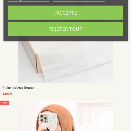
J'ACCEPTE
REJETER TOUT
Boîte cadeau femme
3,90 €
-50%