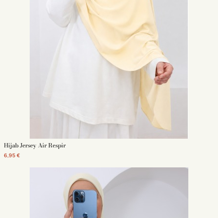
au quotidien, vous trouverez le modèle qui vous convient. En termes de prix,
notre boutique vous propose
des produits de qualité au meilleur prix
.
Notre boutique vous garantit une
livraison express en 48h ouvrées.
Livraison qui est gratuite dès 69€ d'achats.
Le hijab jersey n’a dorénavant plus de secret pour vous. Vous allez, grâce à
nos conseils, pouvoir opter pour les hijabs jersey pour accompagner vos
tenues. On le rappelle, opacité, fluidité, et adaptable pour tous les styles
vestimentaires.
Découvrez également la mode
hijab soie de Médine
un indispensable pour
la femme voilée moderne! Ainsi que nos hijab à enfiler best seller ces
dernières années.
Découvrez aussi nos différents modèles de hijabs :
Hijab en soie de Médine
Hijab en jersey
Hijab de soirée
coffret cadeaux hijab
Hijab Jersey Air Respir
voile en mousseline
Hijab en Jersey
6,95 €
Hijab à enfiler