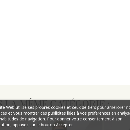
 LA MÊME CATÉGORIE :
ite Web utilise ses propres cookies et ceux de tiers pour améliorer n
ices et vous montrer des publicités liées à vos préférences en analys
habitudes de navigation. Pour donner votre consentement à son
isation, appuyez sur le bouton Accepter.