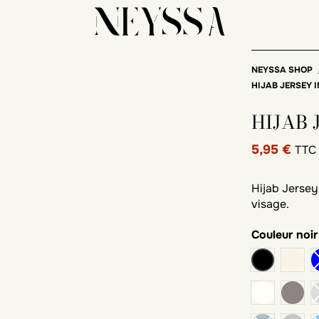
NEYSSA SHOP
HIJAB JERSEY 
HIJAB
5,95 €
TTC
Hijab Jersey
visage.
Couleur
noir
noir
beig
blanc cas
taup