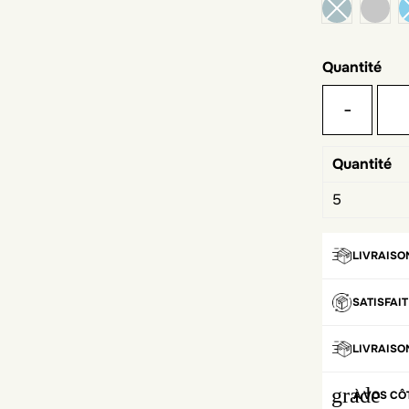
gris
Quantité
-
Quantité
5
LIVRAISO
SATISFAI
LIVRAISO
grade
À VOS CÔ