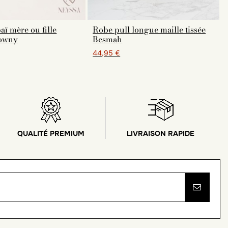
ï mère ou fille
Robe pull longue maille tissée
owny
Besmah
44,95 €
QUALITÉ PREMIUM
LIVRAISON RAPIDE