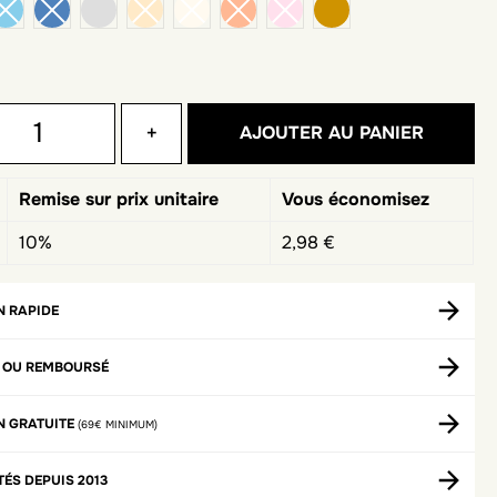
 chiné medium
gris clair
camel foncé
+
AJOUTER AU PANIER
Remise sur prix unitaire
Vous économisez
10%
2,98 €
N RAPIDE
T OU REMBOURSÉ
N GRATUITE
(69€ MINIMUM)
TÉS DEPUIS 2013