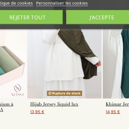
tique de cookies
Personnaliser les cookies
REJETER TOUT
J'ACCEPTE
Rupture de stock
mium à
Hijab Jersey liquid lux
Khimar Jer
RA
13,95 €
14,95 €