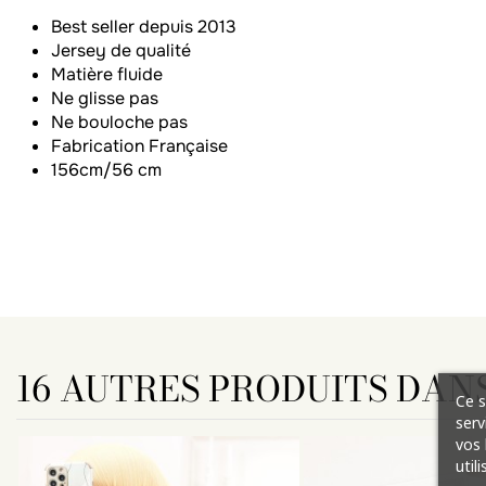
Best seller depuis 2013
Jersey de qualité
Matière fluide
Ne glisse pas
Ne bouloche pas
Fabrication Française
156cm/56 cm
16 AUTRES PRODUITS DANS
Ce s
serv
vos 
util