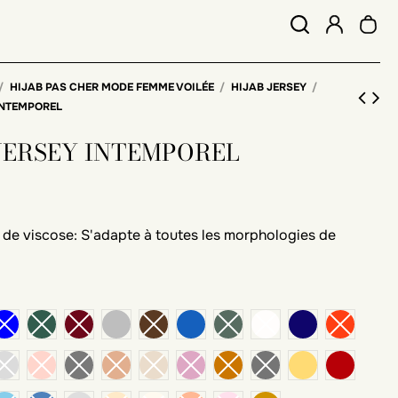
HIJAB PAS CHER MODE FEMME VOILÉE
HIJAB JERSEY
INTEMPOREL
 JERSEY INTEMPOREL
 de viscose: S'adapte à toutes les morphologies de
e
gris chiné clair
bleu jean
bleu nuit
sé
e foncé
moutarde
brique