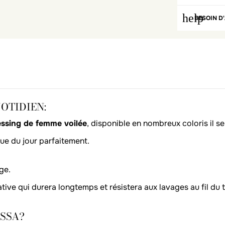
help
BESOIN D'
OTIDIEN:
essing de femme voilée
, disponible en nombreux coloris il s
nue du jour parfaitement.
ge.
tive qui durera longtemps et résistera aux lavages au fil du 
YSSA?