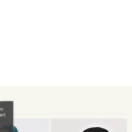
os
ant