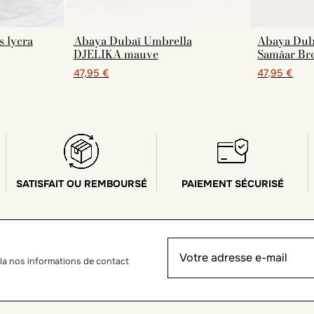
s lycra
Abaya Dubaï Umbrella
Abaya Duba
DJELIKA mauve
Samâar Br
47,95 €
47,95 €
SATISFAIT OU REMBOURSÉ
PAIEMENT SÉCURISÉ
la nos informations de contact