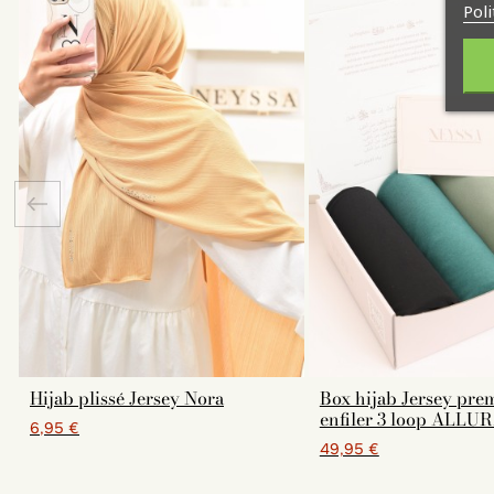
Poli
Hijab plissé Jersey Nora
Box hijab Jersey pre
enfiler 3 loop ALLU
6,95 €
49,95 €