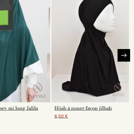
sey mi long Jalila
Hijab à nouer façon jilbab
6,50 €