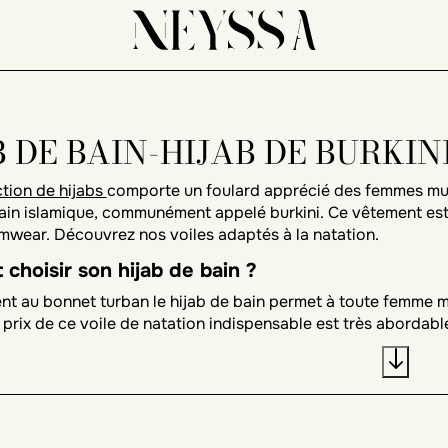
B DE BAIN-HIJAB DE BURKIN
ction de hijabs
comporte un foulard apprécié des femmes mu
bain islamique, communément appelé burkini. Ce vêtement e
imwear. Découvrez nos voiles adaptés à la natation.
hoisir son hijab de bain ?
t au bonnet turban le hijab de bain permet à toute femme
e prix de ce voile de natation indispensable est très abordabl
on et une couverture idéale pour la plage ou pour la piscine 
n hijab de bain pour la plage ou le sport en piscine
de bain islamique s'accompagne de divers accessoires, comme
femmes peuvent
pratiquer un sport
comme la natation grâce à 