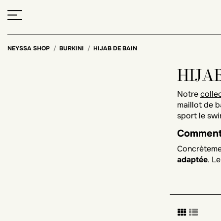
NEYSSA SHOP
BURKINI
HIJAB DE BAIN
HIJA
Notre
colle
maillot de 
sport le sw
Comment c
Concrètemen
adaptée
. L
une protecti
Choisir so
Un maillot 
voile, les 