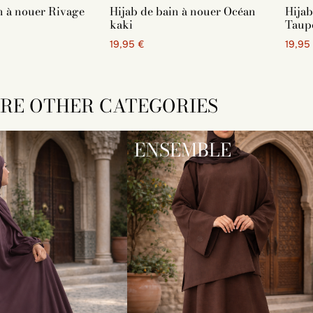
n à nouer Rivage
Hijab de bain à nouer Océan
Hijab
kaki
Taup
19,95 €
19,95
RE OTHER CATEGORIES
ENSEMBLE