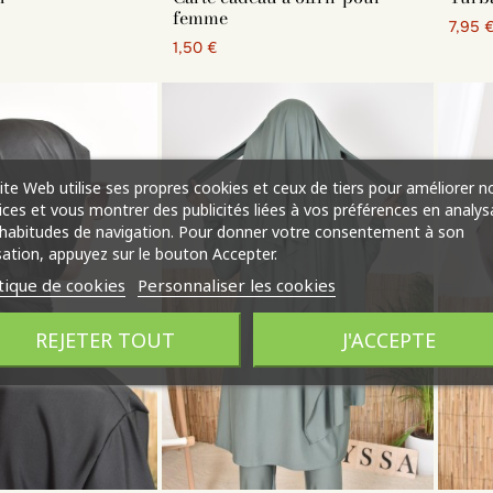
n soie de Médine
femme
7,95 
n jersey
1,50 €
e soirée
 cadeaux hijab
n mousseline
enfiler
e soirée
ite Web utilise ses propres cookies et ceux de tiers pour améliorer n
e sport
ices et vous montrer des publicités liées à vos préférences en analys
habitudes de navigation. Pour donner votre consentement à son
isation, appuyez sur le bouton Accepter.
tique de cookies
Personnaliser les cookies
REJETER TOUT
J'ACCEPTE