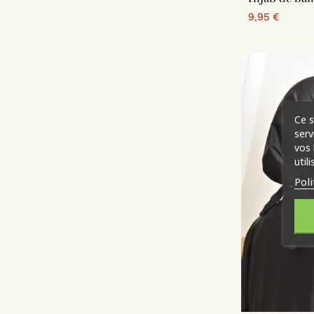
Hijab e
9,95 €
Hijab e
Hijab d
coffret
voile e
Hijab à 
Hijab d
Turban
Ce s
Hijab d
serv
vos 
util
Poli