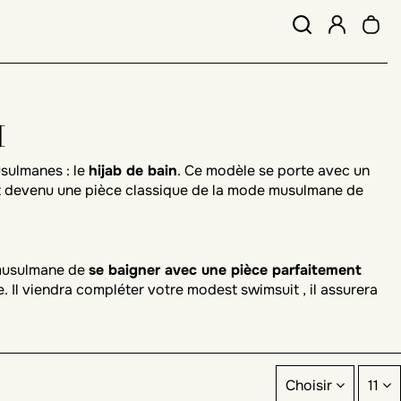
I
sulmanes : le
hijab de bain
. Ce modèle se porte avec un
st devenu une pièce classique de la mode musulmane de
 musulmane de
se baigner avec une pièce parfaitement
e. Il viendra compléter votre modest swimsuit , il assurera
pour faire du sport nautique.
 le hijab de bain, pour une couvrance totale. Avec ce
Choisir
11
un produit parfaitement adapté. Privilégiez un tissu