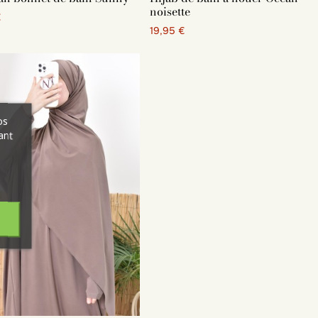
noisette
€
19,95 €
os
ant