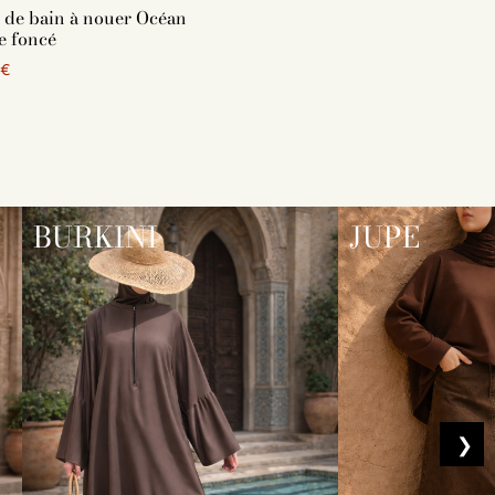
 de bain à nouer Océan
e foncé
 €
BURKINI
JUPE
❯