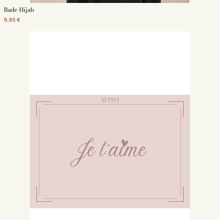
Bade-Hijab
9,95 €