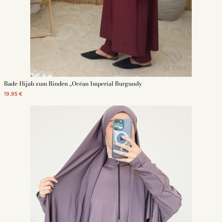
Warum Hijab für das Schwimmen bei Neyssa Shop kaufen?
Eine große Auswahl an auf den Sport ausgerichteten islamischen
Modestücken steht zu vorteilhaften Preisen in unserem Geschäft zur
Verfügung. Burkini, Badehijabs und Accessoires erfreuen muslimische
Frauen auf der Suche nach qualitativ hochwertigen Produkten. Der
Versand Ihres Schleiers ist kostenlos für einen Einkauf von 69 Euro. Wir
bieten eine Versandzeit von 48 Werkstunden für alle Lagerprodukte an.
Entdecken Sie auch unsere Sammlungen von :
Bade-Hijab zum Binden „Océan Imperial Burgundy
hijab zubehoer
19,95 €
Hijab pin
hijab schmuck
Unter hijab
Turban hijab
Sport Hijab
Jersey Hijab
Medina seiden hijab
Chiffon hijab
Hijab zum anziehen
hijab box
hijab am abend
Schwimm hijab