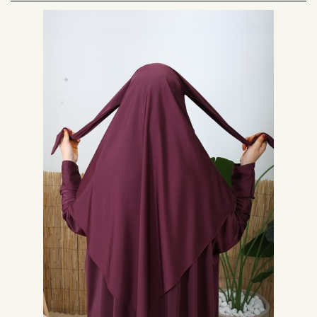
diesem Schleier können Frauen Sportarten wie Schwimmen mit einem
perfekt angepassten Produkt ausüben. Wählen Sie einen atmungsaktiven
Stoff, der chlorbeständig und schnell trocknend ist. Am Strand haben Sie
mehr Freiheit bei der Auswahl Ihres Hijabs für das Schwimmen. Er kann mit
einem einfachen oder XXL-Strandkleid anstelle einer Hose kombiniert
werden, zum Beispiel.
Auswahl des Hijabs für das Schwimmen je nach Burkini
Burkinis sind in verschiedenen Modellen und Farben erhältlich. Die
Auswahl Ihres Hijabs für das Schwimmen sollte es Ihnen ermöglichen,
Ihren Schleier mit Ihrer Sportkleidung abzustimmen. Sie können einen
klassischen schwarzen Schleier für jeden Badeanzug wählen. Wenn Sie
einen dezenten monochromen Stil bevorzugen, entscheiden Sie sich für
einen Hijab in der gleichen Farbe wie Ihr Burkini und Ihre Schuhe. Das
Brechen der Farbe mit einer anderen ermöglicht jedoch einen modernen
Stil.
Unsere Modelle von Hijabs für das Schwimmen
Um Ihre muslimische Badebekleidung mit einem Hijab zu vervollständigen,
bietet Ihnen unser Geschäft Modelle in Einheitsgröße an. Die Preise
unserer Sportprodukte für Frauen sind sehr attraktiv. Der Kauf eines neuen
Badevoiles gibt Ihnen die Möglichkeit, die Styles mit Ihrem Burkini zu
variieren.
Unsere Hijabs für das Schwimmen, die mit einem Burkini
kombiniert werden sollen
Um leicht zu Ihrem islamischen Badeanzug zu passen, werden unsere
Hijabs für das Schwimmen in Form von Kapuzen präsentiert. Ihr leichtes