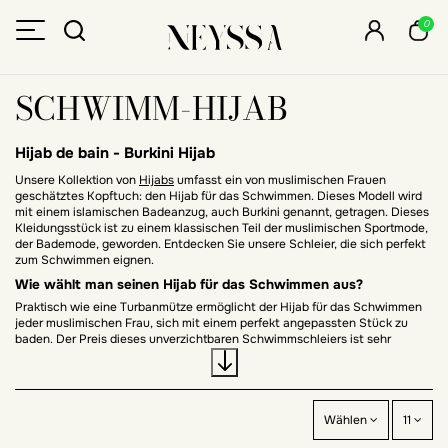
0
SCHWIMM-HIJAB
Hijab de bain - Burkini Hijab
Unsere Kollektion von
Hijabs
umfasst ein von muslimischen Frauen
geschätztes Kopftuch: den Hijab für das Schwimmen. Dieses Modell wird
mit einem islamischen Badeanzug, auch Burkini genannt, getragen. Dieses
Kleidungsstück ist zu einem klassischen Teil der muslimischen Sportmode,
der Bademode, geworden. Entdecken Sie unsere Schleier, die sich perfekt
zum Schwimmen eignen.
Wie wählt man seinen Hijab für das Schwimmen aus?
Praktisch wie eine Turbanmütze ermöglicht der Hijab für das Schwimmen
jeder muslimischen Frau, sich mit einem perfekt angepassten Stück zu
baden. Der Preis dieses unverzichtbaren Schwimmschleiers ist sehr
erschwinglich. Er ergänzt Ihren bescheidenen Badeanzug, bietet Schutz
und ideale Abdeckung am Strand oder im Pool für Wassersport.
Auswahl des Hijabs für Strand oder Pool-Sport
Ein islamischer Badeanzug wird mit verschiedenen Accessoires wie dem
Wählen
11
Hijab für das Schwimmen für eine vollständige Abdeckung kombiniert. Mit