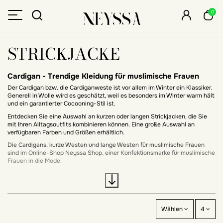
0
STRICKJACKE
Cardigan - Trendige Kleidung für muslimische Frauen
Der Cardigan bzw. die Cardiganweste ist vor allem im Winter ein Klassiker.
Generell in Wolle wird es geschätzt, weil es besonders im Winter warm hält
und ein garantierter Cocooning-Stil ist.
Entdecken Sie eine Auswahl an kurzen oder langen Strickjacken, die Sie
mit Ihren Alltagsoutfits kombinieren können. Eine große Auswahl an
verfügbaren Farben und Größen erhältlich.
Die
Cardigans
, kurze Westen und lange Westen für muslimische Frauen
sind im Online-Shop Neyssa Shop, einer Konfektionsmarke für muslimische
Frauen in die Mode.
Genießen Sie die kostenlose Lieferung ab 69 €. Aktionen das ganze Jahr
über. Gönnen Sie sich!
Wählen
4