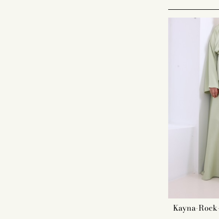
Kleid, Abaya
Auswahl Ihre
Das Model
Die beschei
Jilbab, Klei
für Sie pas
Die Farbe 
Kayna-Rock-