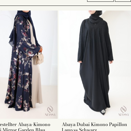
lichkeiten für Ihr Aids-Outfit. Die Kriterien, die Sie bei der
s, die Farbe, die Länge und die Qualität.
iedene Modelle von Outfits, um das Eidsfest zu feiern:
ürtel, Djellaba etc. Wählen Sie aus unserer Kollektion das
estellter Abaya-Kimono
Abaya Dubai Kimono Papillon
i Mirror Garden Blau
Lamyss Schwarz