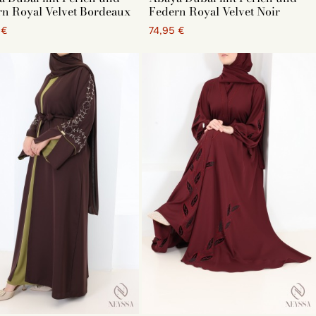
n Royal Velvet Bordeaux
Federn Royal Velvet Noir
 €
74,95 €
n Stoff aus Medina-Seide, Jazz oder Nidha von schlechter
l Ihres Aids-Kleids. Der Preis sollte kein Hinderungsgrund
 Sammlung von Modellen für Aids-Outfits.