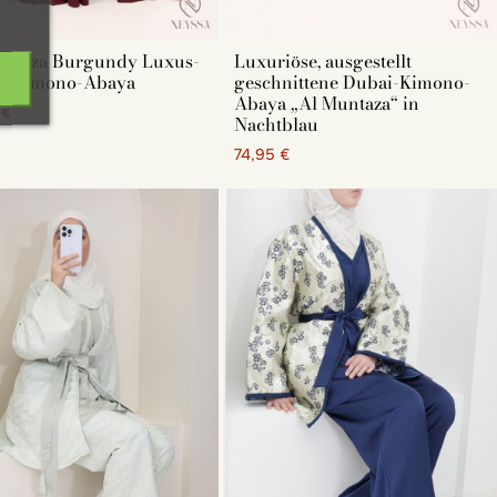
untaza Burgundy Luxus-
Luxuriöse, ausgestellt
i-Kimono-Abaya
geschnittene Dubai-Kimono-
Abaya „Al Muntaza“ in
 €
Nachtblau
74,95 €
st. Dieses Duo hat den Vorteil, dass es sowohl
esen Anlass. Wählen Sie eine Schmetterlingsabaya und einen
ftes und elegantes Eid-Fest -Outfit!
 für das Aidsfest sein. Diese Stücke sind gleichzeitig
iesen Feiertag sind zahlreich. Jazz-Stoffe, Chiffon,
eschmack etwas dabei!