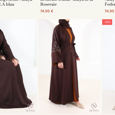
LA blau
Roseraie
Feder
74,95 €
74,95
tät Ihres Outfits für den Eid
-15%
u wirken, sollte Ihr Aids-Outfit von hoher Qualität sein. Ei
n Ihr Outfit verderben. Seien Sie also vorsichtig bei der Wah
elle von Eid -Kleidern für Frauen
mar Abaya, Kaftan, Abaya und Kimono: Entdecken Sie unsere