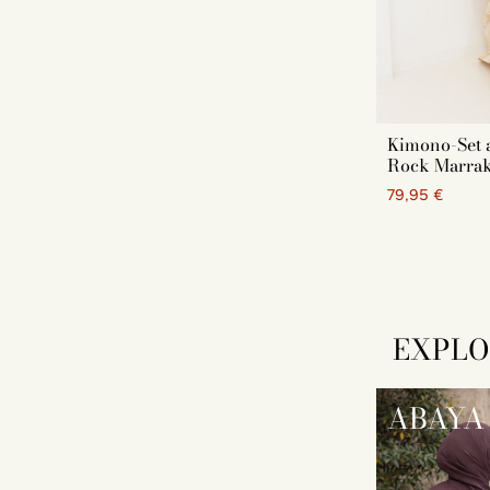
Kimono-Set 
Rock Marrak
79,95 €
EXPLO
ABAYA