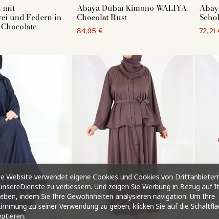
 für muslimische Frauen
 mit
Abaya Dubaï Kimono WALIYA
Abay
rei und Federn in
Chocolat Rust
Scho
 Chocolate
84,95 €
72,21
ist ein ideales Kleidungsstück für das Gebet in der Moschee
iesem Festtag getragen werden, sofern Sie die Farbe Schwarz
en Farben, z. B. in Altrosa, Camel, Taupe oder Beige.
d-Outfit-Modelle für Frauen
mar Abaya, Kaftan, Abaya und Kimono: Entdecken Sie unsere
 für muslimische Frauen
e Website verwendet eigene Cookies und Cookies von Drittanbietern
nsereDienste zu verbessern. Und zeigen Sie Werbung in Bezug auf I
ist ein ideales Kleidungsstück für das Gebet in der Moschee
ieben, indem Sie Ihre Gewohnheiten analysieren navigation. Um Ihre
iesem Festtag getragen werden, sofern Sie die Farbe Schwarz
immung zu seiner Verwendung zu geben, klicken Sie auf die Schaltfl
en Farben, z. B. in Altrosa, Camel, Taupe oder Beige.
ptieren.