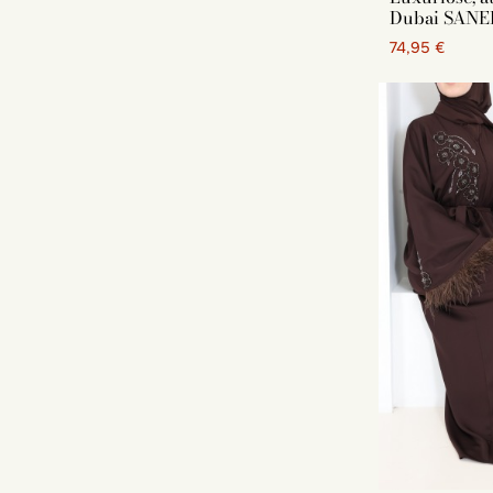
Dubai SANE
74,95 €
Die Quali
Um elegant z
Qualität kan
sein.
Unsere Mod
Jilbab, Khi