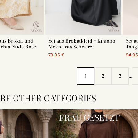
aus Brokat und
Set aus Brokatkleid + Kimono
Set a
chia Nude Rose
Meknassia Schwarz
Tang
79,95 €
84,95
1
2
3
…
RE OTHER CATEGORIES
FRAU GESETZT