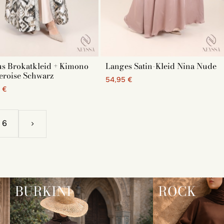
us Brokatkleid + Kimono
Langes Satin-Kleid Nina Nude
eroise Schwarz
54,95 €
 €
6
BURKINI
ROCK