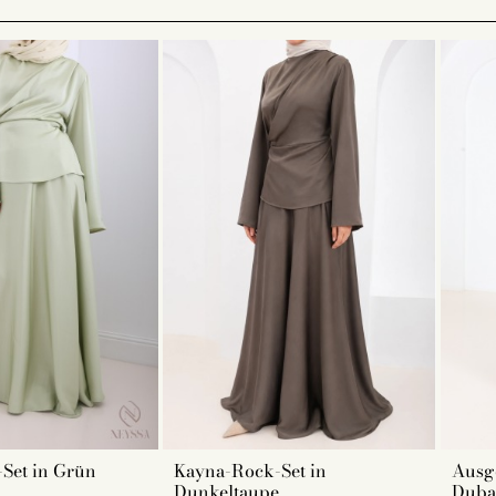
, Hijab, Khimar, Kimono, Kaftan, Jilbab etc. : Es gibt viele Mög
r Festtagskleidung beachten sollten, sind die Art des Modell
l Ihrer Eid-Kleidung für muslimische Frauen.
dene Mode wird immer vielfältiger. Daher gibt es viele versch
d und Hijab, Khimar Abaya und Kimono, Kaftan mit oder ohne G
sende Modell aus.
Ihres Eid-Outfits für Frauen
Set in Grün
Kayna-Rock-Set in
Ausg
Dunkeltaupe
Duba