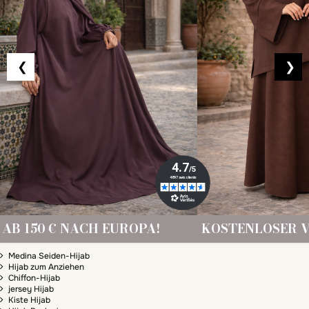
❮
❯
A!
KOSTENLOSER VERSAND AB 150 € NAC
Hijab billige Mode verschleierte Frau
Medina Seiden-Hijab
Hijab zum Anziehen
Chiffon-Hijab
jersey Hijab
Kiste Hijab