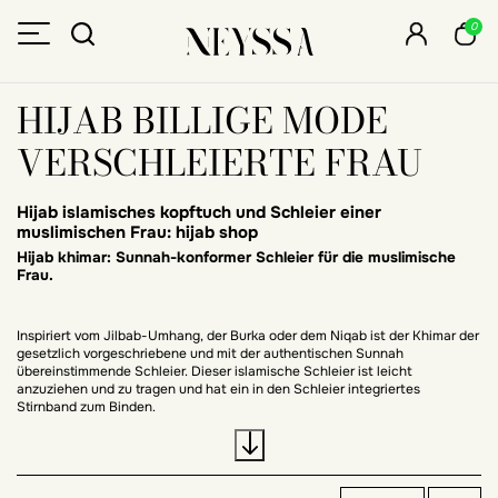
0
HIJAB BILLIGE MODE
VERSCHLEIERTE FRAU
Hijab islamisches
k
opftuch
und Schleier einer
muslimischen Frau: hijab shop
Hijab khimar: Sunnah-konformer Schleier für die muslimische
Frau.
Inspiriert vom Jilbab-Umhang, der Burka oder dem Niqab ist der Khimar der
gesetzlich vorgeschriebene und mit der authentischen Sunnah
übereinstimmende Schleier. Dieser islamische Schleier ist leicht
anzuziehen und zu tragen und hat ein in den Schleier integriertes
Stirnband zum Binden.
Wird er zu einer Abaya hinzugefügt, ermöglicht er ein einfaches Anziehen
und Mastour-Tragen des Schleiers.