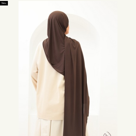
Neu
Es wurde von Nazma Khan, einer verschleierten amerikanischen Muslimin,
gegründet und von vielen muslimischen und nicht-muslimischen
Persönlichkeiten und Institutionen in über 200 Ländern unterstützt.
Seitdem wurde diese Veranstaltung aus Solidarität und Toleranz massiv
wiederholt und in sozialen Netzwerken und Fernsehnachrichten verbreitet.
So viele Menschen, Persönlichkeiten des öffentlichen Lebens und
Influencer tragen heute den Hijab aus Solidarität mit muslimischen Frauen.
Ihre Fotos und Videos gehen herum und informieren so viele Menschen wie
möglich.
Unsere Sport-Hijabs und Décatlhon-Hijabs:
Neyssa Shop ist in der Lage, die Erwartungen des verschleierten
sportlichen Hijabi zu erfüllen, indem er einen praktischen atmungsaktiven
Hijab in Jersey anbietet, der perfekte Lauf-Hijab für die verschleierte
sportliche Frau.
Wie trägt man den Hijab kaufen oder den hidschab ?
Wir werden Sie dabei begleiten, das Tragen des Hijabs zu erleichtern,
indem wir Ihnen die wichtigsten Dinge empfehlen, die Sie haben und
kennen sollten, um ihn leicht anziehen zu können, egal ob Sie Anfängerin
oder Fortgeschrittene, Konvertitin oder Muslimin muslimischer Herkunft
sind.
Hier beschreiben wir die wichtigsten Accessoires für das effektive Tragen
des Hijabs.
Sie müssen zuerst einen Hut unter Hijab :