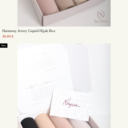
Der
Turban
ist ein Schal, der in Wickelform genäht ist und wie eine Mütze
übergezogen werden kann. Er verdeckt das Haar der muslimischen Frau
wie eine Mütze. Er eignet sich für eine verschleierte Frau, die erst vor
kurzem zum Tragen eines Kopftuchs übergegangen ist und sich mit Hijabs
in Form eines Schleiers, Kopftuchs, Schals oder Halstuchs noch nicht
wohlfühlt.
Harmony Jersey Liquid Hijab-Box
39,95 €
Hijab und islamischer Schleier: Wie wähle ich ihn aus?
Neu
Der Hijab passt sich dem Leben der muslimischen Frau an. Die gesamte
verfügbare Palette an Hijabs in unserem Lager ermöglicht es Ihnen, den
idealen islamischen Schleier zu finden. Wählen Sie im Sommer einen Hijab
aus fließendem, atmungsaktivem Musselin-Crepe.
In den kühleren Jahreszeiten wird ein
Hijab im Pashmina-Stil
aus Viskose
oder Baumwolle Ihr Outfit wärmen. Für ein klassisches Herbstoutfit ist ein
Hijab in Schwarz oder Braun perfekt. An wärmeren Tagen sollten Sie Platz
für Stoffe mit schillernderen Farben wie Rosa oder Weiß machen.
Hijab hidschab : Wie trägt man ihn?
Unser Bestand an Hijabs ermöglicht es Ihnen, Ihr Outfit entsprechend
Ihren Gewohnheiten, Traditionen und Ihrer Kultur fertigzustellen. Die Hijab-