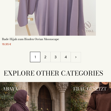
Bade-Hijab zum Binden Océan Moonscape
19,95 €
1
2
3
4
EXPLORE OTHER CATEGORIES
ABAYA
FRAU GESETZT