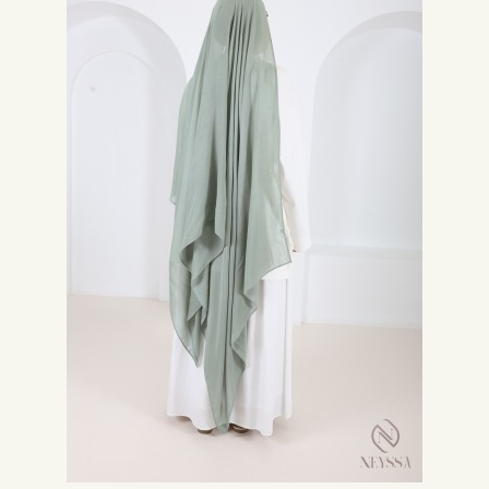
Material aus Baumwolle bietet er Ihnen Tragekomfort und vielseitige
Styling-Möglichkeiten. Ob als Kopftuch oder um den Hals gewickelt, der
Nadlen Schal verleiht Ihrem Outfit den letzten Schliff.
Hoher Tragekomfort und erschwinglicher Preis:
Unsere Muslima Damen Schals, einschließlich des Nadlen Schals, bieten
Ihnen nicht nur einen erstklassigen Tragekomfort dank des Stretch-
Materials, sondern auch einen erschwinglichen Preis. Wir möchten, dass
unsere hochwertigen Schals für jedermann zugänglich sind, ohne dabei
Kompromisse bei der Qualität einzugehen.
Holen Sie sich noch heute Ihren Muslima Damen Schal und erleben Sie die
perfekte Kombination aus Stil, Eleganz und Komfort. Durchstöbern Sie
unsere Kollektion, fügen Sie Ihre Favoriten zur Wunschliste hinzu und
vergleichen Sie die Preise, um den besten Deal für den Nadlen Schal zu
erhalten. Unsere Schals sind ein absolutes Must-Have und ein
unverzichtbares Accessoire für jede muslimische Frau. Bestellen Sie jetzt
und bereichern Sie Ihren Kleiderschrank mit einem erstklassigen Muslima
Damen Schal.
Mit einer schnellen Ansicht können Sie verschiedene Designs vergleichen
und Ihre Favoriten zur Wunschliste hinzufügen. Unsere Schals bestehen
aus einer luxuriösen Baumwollmischung mit Stretch-Eigenschaften für
optimalen Tragekomfort. Sie sind mit Premium-Details wie Fransen und
exquisiten Verzierungen versehen und bieten vielseitige Styling-
Möglichkeiten. Ein unverzichtbares Accessoire ist der Hidschab, der
perfekt zu unserem Sortiment passt. Bestellen Sie noch heute Ihren neuen
Schal, einschließlich des neuesten Nadlen Schals, zu erschwinglichen