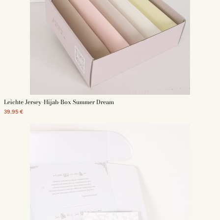
zu vergleichen oder die neuesten Kollektionen zu erkunden, die Welt der
Hijabs ist ein reichhaltiges Universum voller Möglichkeiten.
Entdecken Sie auch unsere :
hijab zubehoer
Hijab pin
hijab schmuck
Unter hijab
Turban hijab
Sport Hijab
Jersey Hijab
Medina seiden hijab
Leichte Jersey-Hijab-Box Summer Dream
Chiffon hijab
Hijab zum anziehen
39,95 €