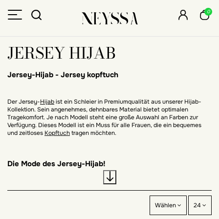
0
JERSEY HIJAB
Jersey-Hijab -
Jersey kopftuch
Der Jersey-
Hijab
ist ein Schleier in Premiumqualität aus unserer Hijab-
Kollektion. Sein angenehmes, dehnbares Material bietet optimalen
Tragekomfort. Je nach Modell steht eine große Auswahl an Farben zur
Verfügung. Dieses Modell ist ein Muss für alle Frauen, die ein bequemes
und zeitloses
Kopftuch
tragen möchten.
Die Mode des Jersey-Hijab!
In der muslimischen Mode sind wir immer innovativ und spielen mit den
Wählen
24
Materialien. Ein neues Material ist in der Welt der Hijabs aufgetaucht, und
wir freuen uns, Ihnen den Jersey-Hijab vorstellen zu können! Ein