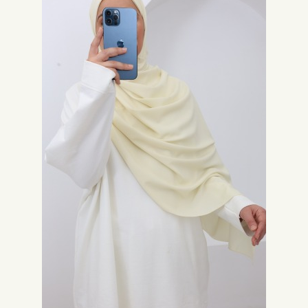
Jersey-
Hijab Sport
Für sportliche Aktivitäten ist der Jersey-Hijab der am besten geeignete
Hijab. Sein blickdichter, bequemer, elastischer und atmungsaktiver Stoff
vereint alle notwendigen Eigenschaften. Die häufigste Farbe ist schwarz,
dicht gefolgt von anthrazit und grau meliert.
Die Hijab-Box aus Premium-Jersey
Um einen günstigen Preis zu erzielen, ist die
Hijab-Box
aus Premium-
Jersey die beste Wahl. Die Box besteht aus mehreren Hijabs in
verschiedenen Farben. Je nach Ihren Wünschen wählen Sie aus den
verschiedenen verfügbaren Boxen. Als kleines Extra finden Sie in diesen
Boxen auch Zubehör wie einen Magneten zur Befestigung.
Warum sollte ich meinen Jersey-Hijab bei Neyssa Shop
kaufen?
Neyssa Shop bietet Ihnen eine große Auswahl an Jersey-Hijabs, um all