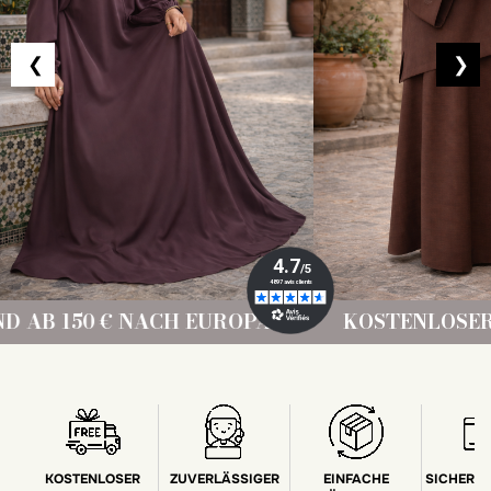
❮
❯
ROPA!
KOSTENLOSER VERSAND AB 150 € 
KOSTENLOSER
ZUVERLÄSSIGER
EINFACHE
SICHERE