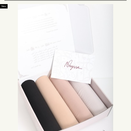
überraschendes Material mit großem Erfolg, unser Online-Shop lädt Sie
ein, unser Sortiment an Jersey-Hijabs gemeinsam zu entdecken.
Neu
Der Trend zum Jersey-Hijab kaufen :
Es gibt verschiedene Hijab-Sortimente in der islamischen Mode wie Jazz,
Krepp, Seide und Chiffon. Der Jersey-Hijab ist ein großer Erfolg, weil er
blickdicht ist, aber vor allem wegen seines untypischen Materials, das zu
jeder Jahreszeit getragen werden kann. Im Sommer wird Ihnen der Jersey-
Hijab dank seiner fließenden Qualität und seines kühlen Materials Frische
verleihen. Unser Online-Shop bietet Ihnen eine Reihe von Jersey-Hijabs,
die von Neyssa Shop entworfen wurden.
Jersey-Hijabs sind lang und sehr praktisch:
Dank der Maxi-Größe können Sie viele verschiedene Hijab-Styles kreieren
und Ihrer Fantasie freien Lauf lassen. Mit diesem Jersey-Hijab haben Sie
einen Hijab, der sich an die Form Ihres Gesichts anpasst und es somit
betont und Sie mit Ihrer natürlichen Schönheit verschönert.
Jersey-Hijabs gibt es in verschiedenen Farben, Sie können die Farbe