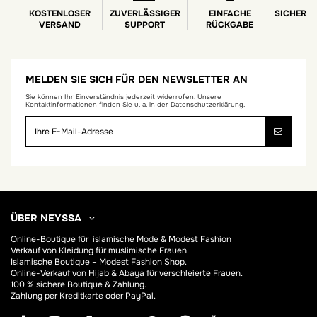
KOSTENLOSER
ZUVERLÄSSIGER
EINFACHE
SICHERE
VERSAND
SUPPORT
RÜCKGABE
MELDEN SIE SICH FÜR DEN NEWSLETTER AN
Sie können Ihr Einverständnis jederzeit widerrufen. Unsere
Kontaktinformationen finden Sie u. a. in der Datenschutzerklärung.
ÜBER NEYSSA
Online-Boutique für
islamische Mode & Modest Fashion
Verkauf von Kleidung für muslimische Frauen.
Islamische Boutique – Modest Fashion Shop.
Online-Verkauf von Hijab &
Abaya
für verschleierte Frauen.
100 % sichere Boutique & Zahlung.
Zahlung per Kreditkarte oder PayPal.