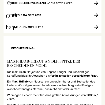
KOSTENLOSER VERSAND
(AB 69€ BESTELLWERT)
grade
FÜR SIE DA SEIT 2013
help
BRAUCHEN SIE HILFE ?
BESCHREIBUNG
MAXI-HIJAB-TRIKOT AN DER SPITZE DER
BESCHEIDENEN MODE:
Die
maxi Hijab
Mayçoune von Neyssa Langer undurchsichtiger
Schaffung ideal Ihr Aussehen als
fertig zu stellen verschleierte Frau
.
Ein
Maxi Hdijab
von Neyssa, ein unverzichtbarer und Bestseller des
Ladens. Wir mögen seinen tadellosen Niederschlag, sein flüssiges,
waschbeständiges Material, das nicht pillt oder knittert.
Wir mögen es noch mehr für seine großen Abmessungen von 200cm /
75cm.
Der
Maxi-Schleier
Mayçoune ist ein wesentlicher Verbündeter für