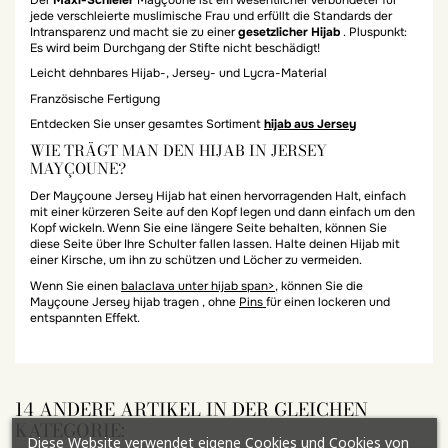
jede verschleierte muslimische Frau und erfüllt die Standards der
Intransparenz und macht sie zu einer
gesetzlicher Hijab
. Pluspunkt:
Es wird beim Durchgang der Stifte nicht beschädigt!
Leicht dehnbares Hijab-, Jersey- und Lycra-Material
Französische Fertigung
Entdecken Sie unser gesamtes Sortiment
hijab aus Jersey
WIE TRÄGT MAN DEN HIJAB IN JERSEY
MAYÇOUNE?
Der Mayçoune Jersey Hijab hat einen hervorragenden Halt, einfach
mit einer kürzeren Seite auf den Kopf legen und dann einfach um den
Kopf wickeln. Wenn Sie eine längere Seite behalten, können Sie
diese Seite über Ihre Schulter fallen lassen. Halte deinen Hijab mit
einer Kirsche, um ihn zu schützen und Löcher zu vermeiden.
Wenn Sie einen
balaclava unter hijab span>
, können Sie die
Mayçoune Jersey hijab tragen , ohne
Pins
für einen lockeren und
entspannten Effekt.
14 ANDERE ARTIKEL IN DER GLEICHEN
KATEGORIE:
Diese Website verwendet eigene Cookies und Cookies von