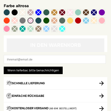
Farbe
altrosa
Ente
schwarz
grüne Flasche
Smaragd
Viole
Rost
dunkelgrau
blaue Ente
Kieferngrün
khaki
Senf
Schrotten
blas
dunkelpink
IN DEN WARENKORB
SCHNELLE LIEFERUNG
EINFACHE RÜCKGABE
KOSTENLOSER VERSAND
(AB 69€ BESTELLWERT)