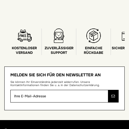
KOSTENLOSER
ZUVERLÄSSIGER
EINFACHE
SICHERE
VERSAND
SUPPORT
RÜCKGABE
MELDEN SIE SICH FÜR DEN NEWSLETTER AN
Sie können Ihr Einverständnis jederzeit widerrufen. Unsere
Kontaktinformationen finden Sie u. a. in der Datenschutzerklärung.