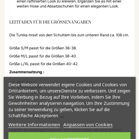
einen raffinierten Look zu kreieren. Ergänzen Sie es mit einer
weiten Hose und Absatzschuhen für einen eleganten Look.
LEITFADEN FÜR DIE GRÖSSENANGABEN
Die Tunika misst von den Schultern bis zum unteren Rand ca. 106 cm.
Größe S/M passt für die Größen 36-38.
Größe M/L passt für die Größen 38-40
Größe L/XL passt für die Größen 40-42.
Zusammensetzung :
40% Acryl
Diese Website verwendet eigene Cookies und Cookies von
37% Polyester
Drittanbietern, um unsereDienste zu verbessern. Und zeigen
23% Polyamid
Sie Werbung in Bezug auf Ihre Vorlieben, indem Sie Ihre
Gewohnheiten analysieren navigation. Um Ihre Zustimmung
Hand- oder Feinwäsche 30°.
zu seiner Verwendung zu geben, klicken Sie auf die
Schaltfläche Akzeptieren.
Nicht für den Trockner geeignet
Weitere Informationen
Anpassen von Cookies
Und für die Anhängerinnen von Stricksets haben wir eine schöne
Kollektion für Sie!