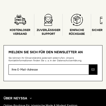
KOSTENLOSER
ZUVERLÄSSIGER
EINFACHE
SICHERE
VERSAND
SUPPORT
RÜCKGABE
MELDEN SIE SICH FÜR DEN NEWSLETTER AN
Sie können Ihr Einverständnis jederzeit widerrufen. Unsere
Kontaktinformationen finden Sie u. a. in der Datenschutzerklärung.
ÜBER NEYSSA
Online-Boutique für
islamische Mode & Modest Fashion