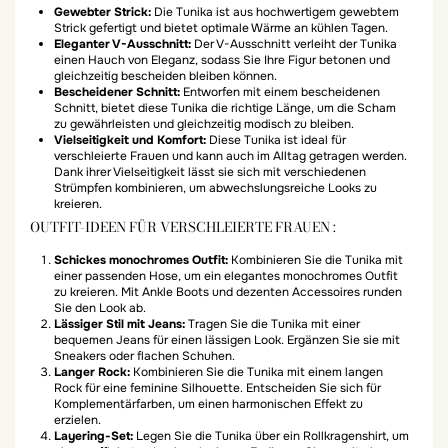
Gewebter Strick:
Die Tunika ist aus hochwertigem gewebtem
Strick gefertigt und bietet optimale Wärme an kühlen Tagen.
Eleganter V-Ausschnitt:
Der V-Ausschnitt verleiht der Tunika
einen Hauch von Eleganz, sodass Sie Ihre Figur betonen und
gleichzeitig bescheiden bleiben können.
Bescheidener Schnitt:
Entworfen mit einem bescheidenen
Schnitt, bietet diese Tunika die richtige Länge, um die Scham
zu gewährleisten und gleichzeitig modisch zu bleiben.
Vielseitigkeit und Komfort:
Diese Tunika ist ideal für
verschleierte Frauen und kann auch im Alltag getragen werden.
Dank ihrer Vielseitigkeit lässt sie sich mit verschiedenen
Strümpfen kombinieren, um abwechslungsreiche Looks zu
kreieren.
OUTFIT-IDEEN FÜR VERSCHLEIERTE FRAUEN :
Schickes monochromes Outfit:
Kombinieren Sie die Tunika mit
einer passenden Hose, um ein elegantes monochromes Outfit
zu kreieren. Mit Ankle Boots und dezenten Accessoires runden
Sie den Look ab.
Lässiger Stil mit Jeans:
Tragen Sie die Tunika mit einer
bequemen Jeans für einen lässigen Look. Ergänzen Sie sie mit
Sneakers oder flachen Schuhen.
Langer Rock:
Kombinieren Sie die Tunika mit einem langen
Rock für eine feminine Silhouette. Entscheiden Sie sich für
Komplementärfarben, um einen harmonischen Effekt zu
erzielen.
Layering-Set:
Legen Sie die Tunika über ein Rollkragenshirt, um