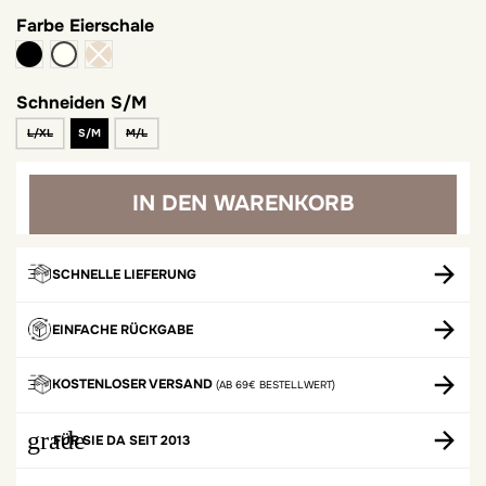
Farbe
Eierschale
schwarz
Eierschale
Schneiden
S/M
L/XL
S/M
M/L
IN DEN WARENKORB
SCHNELLE LIEFERUNG
EINFACHE RÜCKGABE
KOSTENLOSER VERSAND
(AB 69€ BESTELLWERT)
grade
FÜR SIE DA SEIT 2013