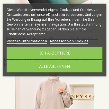
Diese Website verwendet eigene Cookies und Cookies von
Drittanbietern, um unsereDienste zu verbessern. Und zeigen
Sie Werbung in Bezug auf Ihre Vorlieben, indem Sie Ihre
Gewohnheiten analysieren navigation. Um Ihre Zustimmung
zu seiner Verwendung zu geben, klicken Sie auf die
Schaltfläche Akzeptieren.
Premium-Jersey-Hijab-Box zum Überziehen mit 3 Schleifen ALLURA
Weitere Informationen
Anpassen von Cookies
49,95 €
ICH AKZEPTIERE
KUNDEN, DIE DIESEN ARTIKEL GEKAUFT
HABEN, KAUFTEN AUCH ...
ALLE ABLEHNEN