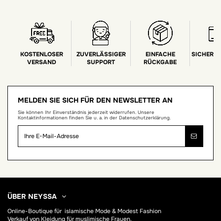
KOSTENLOSER
ZUVERLÄSSIGER
EINFACHE
SICHERE
VERSAND
SUPPORT
RÜCKGABE
MELDEN SIE SICH FÜR DEN NEWSLETTER AN
Sie können Ihr Einverständnis jederzeit widerrufen. Unsere
Kontaktinformationen finden Sie u. a. in der Datenschutzerklärung.
ÜBER NEYSSA
Online-Boutique für
islamische Mode & Modest Fashion
Verkauf von Kleidung für muslimische Frauen.