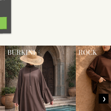
BURKINI
ROCK
❯