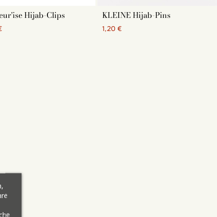
on Hijab-Schmuck, es ist für jeden etwas dabei, also kommen Sie und
eur'ise Hijab-Clips
KLEINE Hijab-Pins
€
1,20 €
,
hre
äche