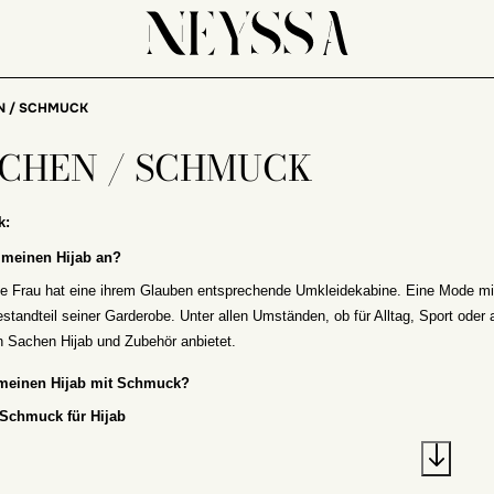
N / SCHMUCK
CHEN / SCHMUCK
k:
 meinen Hijab an?
e Frau hat eine ihrem Glauben entsprechende Umkleidekabine. Eine Mode mit
standteil seiner Garderobe. Unter allen Umständen, ob für Alltag, Sport oder
 Sachen Hijab und Zubehör anbietet.
 meinen Hijab mit Schmuck?
Schmuck für Hijab
auf unterschiedliche Weise getragen. Für Veranstaltungen entscheiden sich vi
weißen Chiffon oder einen fließenden Hijab und fügen Sie ein Hijab-Juwel hinz