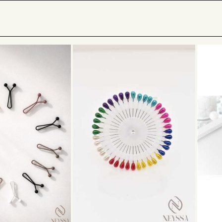
 sich für eine Krone, die auch Ihr Hijab-Juwel ist, um Sie bei Hochzeiten ode
 nur muslimischer Schmuck exklusiv für Hijab, denken Sie noch einmal, so ka
n anziehen. Um das Hijab-Juwel zu befestigen, musst du nur deine eigenen P
h mit den Farben des Hijab-Schmucks spielen. Tatsächlich gibt es verschiede
s Hijab-Juwel in der Farbe Rot. Für andere wird es das Hijab-Juwel in Grün fü
en Hijab-Schmuck-Look an
-Hijab-Juwel:
d ein Experte für Hijab-Schmuck.
schickes Accessoire nur, es ist auch sehr edel ist , wenn ‚es ist gut geeign
schließlich für Bräute, es kann möglicherweise als Gast, aber auch zu religi
für Eid el Fitr oder Eid al Adha: span> h3>
ses Hijab-Juwel mit einem nüchterneren und eleganteren Outfit tragen. Es k
Geschenkbox für einen Freund während der Ferien, eine zukünftige Braut oder
ientalischer Look:
uck kann für einen Mädelsabend für einen orientalischen Look getragen werde