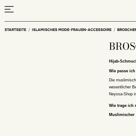
STARTSEITE
ISLAMISCHES MODE-FRAUEN-ACCESSOIRE
BROSCHE
BROS
Hijab-Schmuc
Wie passe ich
Die muslimisch
wesentlicher Be
Neyssa-Shop in
Wie trage ich
Muslimischer 
Der Hijab wird 
sich für einen 