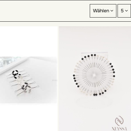
r Verlobungen zu sublimieren.
Wählen
5
nn dieser Schmuck sein ohne Hijab zwischen Frauen für Ihre
ins mitbringen, um das Hijab-Juwel an deinem Kopf zu befestigen.
ne Farben und Stile. Viele türkische Frauen entscheiden sich zum
r ihre Henna-Partys sein, das aus nordafrikanischen Traditionen stammt.
et zum Hijab sowie zum Abendkleid, Braut oder Gast. Außerdem ist es kein
ösen Feiertagen getragen werden.
ann aber auch eine Geschenkidee für Mädchen sein! Der Hijab-Schmuck
 einfach nur zum Verschenken sehr geschätzt werden.
n. Denken Sie also darüber nach, die Stile mit dem Hijab-Juwel zu