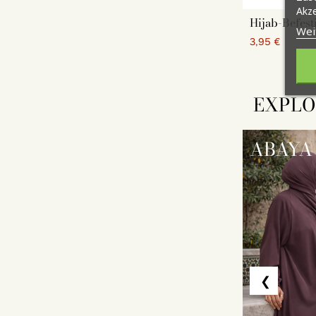
Akze
Hijab-Befest
Wei
3,95 €
EXPLO
ABAYA
❮