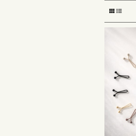
entscheiden Sie
Dies ist nicht
Veranstaltunge
Sie können auc
Beispiel für da
Nehmen Sie d
Mein Lieblings
Sei elegant un
Dies ist keine 
Hijab-Juwel aus
Hijab Schmuck 
Sie können die
kann in einer 
Jewel Hijab or
der Hijab-Schm