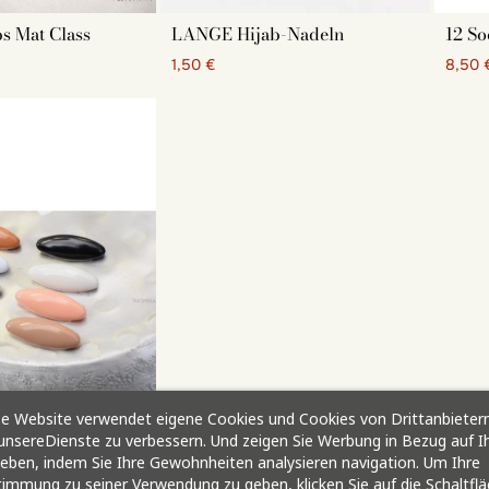
n, was sehr schön sein kann. Im Neyssa Shop finden Sie verschiedene Stile v
s!
ps Mat Class
LANGE Hijab-Nadeln
12 So
1,50 €
8,50 
e Website verwendet eigene Cookies und Cookies von Drittanbietern
nsereDienste zu verbessern. Und zeigen Sie Werbung in Bezug auf I
ieben, indem Sie Ihre Gewohnheiten analysieren navigation. Um Ihre
immung zu seiner Verwendung zu geben, klicken Sie auf die Schaltfl