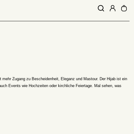
 mehr Zugang zu Bescheidenheit, Eleganz und Mastour. Der Hijab ist ein
 auch Events wie Hochzeiten oder kirchliche Feiertage. Mal sehen, was
ele für den Hijab-Schmuck. Mädchen, für ein Braut-Outfit, entscheiden Sie
u, um Ihren Hijab zu dekorieren. Wenn Sie eher im "Prinzessin"-Stil sind,