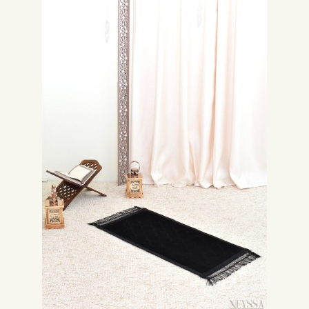
Welchen Stoff sollte ich für meinen Gebetsteppich wählen?
Der Gebetsteppich aus Velours ist der am meisten auffallende Teppich. Er
ist weich und bequem, und seine Grunddicke ist oft gepolstert oder
gefüttert, um den Komfort des Muslims während des Gebets und der
Bittgebete zu maximieren. Dieses Material fühlt sich sehr angenehm an,
was ideal für die Momente der Niederwerfung ist.
Warum sollte ich einen Gebetsteppich von Neyssa Shop
wählen?
Neyssa Shop bietet Ihnen Gebetsteppiche, die aus hochwertigen
Materialien hergestellt werden. Sie sind so konzipiert, dass sie Ihnen
optimalen Komfort und eine einfache und effektive Gebetspraxis bieten.
Auf unserer Website finden Sie eine große Auswahl an Gebetsteppichen,
die von klassischen Designs bis hin zu modernen und farbenfrohen
Modellen reicht. Das Einkaufen wird schnell und einfach.