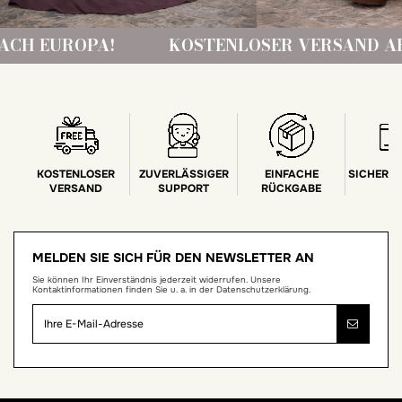
KOSTENLOSER VERSAND AB 150 € NACH EU
KOSTENLOSER
ZUVERLÄSSIGER
EINFACHE
SICHERE
VERSAND
SUPPORT
RÜCKGABE
MELDEN SIE SICH FÜR DEN NEWSLETTER AN
Sie können Ihr Einverständnis jederzeit widerrufen. Unsere
Kontaktinformationen finden Sie u. a. in der Datenschutzerklärung.