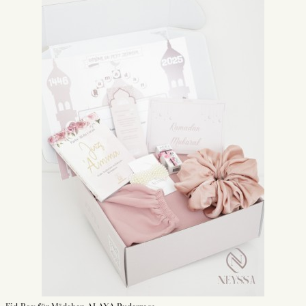
Man muss wissen, dass unser Prophet Muhammad ﷺ dort betete, wo er
konnte, sei es auf dem Boden oder auf einer Matte. Der Gebetsteppich
wurde mit dem Ziel entworfen, Ihnen einen sauberen und bequemen Platz
zu garantieren. Dadurch werden Rücken- und Knieschmerzen vermieden.
Was ist ein Gebetsteppich?
Ein Gebetsteppich ist eine Art flaches Gewebe, das von Muslimen für ihre
täglichen Gebete verwendet wird. Er wird in der Regel aus Baumwolle,
Wolle oder Seide hergestellt, um Ihren Komfort zu gewährleisten. Viele
dieser Teppiche werden in der Türkei entworfen. Sie finden sie meist mit
geometrischen Formen verziert. Gebetsteppiche gibt es in vielen
verschiedenen Farben und Stilen. Sie können sowohl zu Hause als auch in
der Moschee verwendet werden. Einige Gebetsteppiche sind auch so
konzipiert, dass sie gefaltet und bei Pilgerfahrten transportiert werden
können. Im Allgemeinen werden sie zum Beten in Richtung der Kaaba,
einem Denkmal in Mekka, ausgerichtet.
Gebetsteppiche sind oft mit einem Kompass ausgestattet, der dem Muslim
hilft, sich in Richtung Mekka zu orientieren.
Vielfältige Auswahl an Gebetsteppichen in unserem