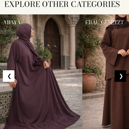
EXPLORE OTHER CATEGORIES
ABAYA
FRAU GESETZT
❮
❯