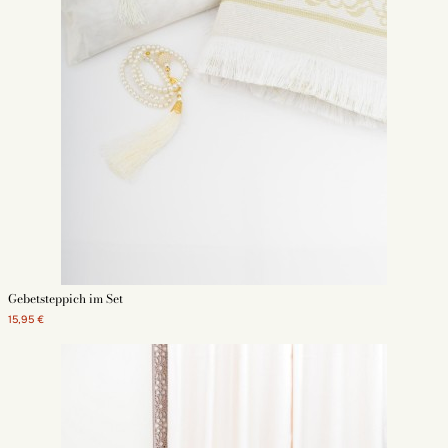
Rücken richtig stützen. So können sie sich auf ihr Gebet konzentrieren und
alle Rückenschmerzen vergessen.
Teppich im Großformat :
Mit diesem XXL-Gebetsteppich haben Sie den Platz, den Sie brauchen. Sie
können die Gebetsstellungen (Neigung, Niederwerfung, Sitzen) mit
Leichtigkeit ausführen, ohne durch den Platz eingeschränkt zu sein. Groß,
weich und gepolstert wird es Sie dazu bringen, sich bei der Verrichtung des
Gebets zu Hause Zeit zu lassen. Dies ist eine Gelegenheit, Ihre persönliche
und spirituelle Umgebung zu gestalten.
Reisegebetsteppich sog. Taschengebetsteppich :
Gebetsteppich im Set
15,95 €
Sie eignen sich perfekt für den Weg zur Moschee, für die Arbeit oder auf
Reisen: Sie werden sich nicht mehr von ihnen trennen können. Sie sind in
der Regel aus wasserfestem Kunststoff gefertigt, sodass sie sich leicht
zusammenfalten und in der mitgelieferten kleinen Tragetasche verstauen
lassen. Da sie häufig auf Reisen verwendet werden, liegt ihnen ein
Kompass bei, der die Orientierung zur Kaaba in Mekka ermöglicht.