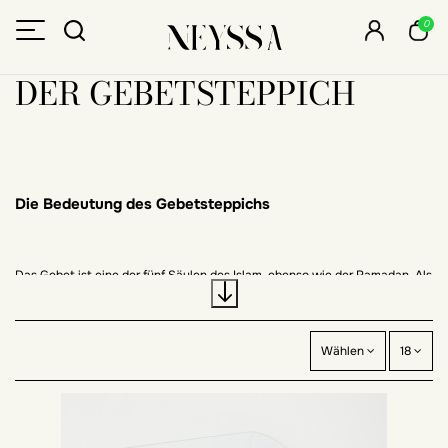
0
DER GEBETSTEPPICH
Die Bedeutung des Gebetsteppichs
Das Gebet ist eine der fünf Säulen des Islam, ebenso wie der Ramadan. Als
Muslim ist es eine Pflicht, sein Gebet zu verrichten. Diese Säule, die ein
fester Bestandteil der religiösen Routine eines Muslims ist, hat eine große
Bedeutung und Wichtigkeit.
Wählen
18
In Vers 14 der Sure Taha des Quran sagte Allah Subhanu wa Taala:
"Wahrlich, Ich bin Allah, und es gibt keinen Gott, der es verdient, angebetet
zu werden, außer Mir; diene Mir und verrichte das Gebet, um Meiner zu
gedenken". Daraus ergibt sich die Bedeutung des Gebetsteppichs.
In der Tat beten die Diener Allahs normalerweise auf einem Gebetsteppich.