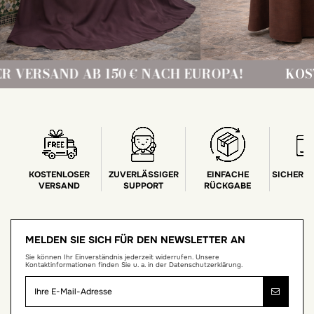
50 € NACH EUROPA!
KOSTENLOSER VERSA
KOSTENLOSER
ZUVERLÄSSIGER
EINFACHE
SICHERE
VERSAND
SUPPORT
RÜCKGABE
MELDEN SIE SICH FÜR DEN NEWSLETTER AN
Sie können Ihr Einverständnis jederzeit widerrufen. Unsere
Kontaktinformationen finden Sie u. a. in der Datenschutzerklärung.