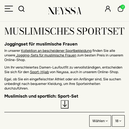
0
MUSLIMISCHES SPORTSET
Joggingset für muslimische Frauen
In unserer
Kollektion an bescheidener Sportbekleidung
finden Sie alle
unsere
Jogging-Sets für muslimische Frauen
zum besten Preis in unserem
Online-Shop.
Um Ihr verschleiertes Damen-Laufoutfit zu vervollständigen, entscheiden
Sie sich für den
Sport-Hijab
von Neyssa, auch in unserem Online-Shop.
Egal, ob Sie ein eingefleischter Athlet oder ein Anfänger sind, Sie suchen
unbedingt nach bequemer Kleidung, um Ihre Sporteinheiten
durchzuführen.
Muslimisch und sportlich: Sport-Set
Es ist schwierig,
Sportkleidung
zu finden, die für muslimische Frauen
geeignet ist, die ihre Sporteinheit bescheiden und modisch ausüben
möchten.
Wisse, dass du am richtigen Ort bist! Neyssa hat für Sie eine Auswahl an
Wählen
18
Sportbekleidung zusammengestellt und vor allem super trendige und
angenehm zu tragende Sportsets!