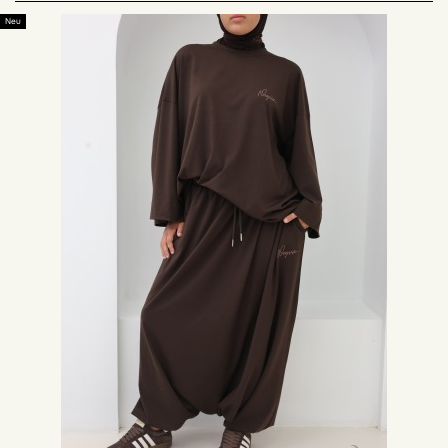
Keine Zeit mehr damit verbracht, ein Oberteil mit einem Unterteil zu
Neu
kombinieren, ohne vom Rendering überzeugt zu sein. Unsere Sets sind
speziell für Sie entworfen, weit und bequem, sie sind sporttauglich und
modebewusst.
Die Wahl Ihrer Sportbekleidung ist entscheidend, um Ihre Bewegungen
ohne Beschwerden auszuführen! Sich in seiner gesamten Sportart wohl zu
fühlen, ist eines der Hauptkriterien, also vernachlässigen Sie es nicht, denn
es kann aufgrund der falschen Wahl Ihrer Sportbekleidung zu Irritationen
oder Unbehagen führen.
Die Sportset-Kollektion von
Neyssa
wurde mit Stoffen entworfen, die an
die Sicherheit Ihrer Bewegungen sowie an Schweiß angepasst sind, der
sehr schnell unangenehm werden kann. Die lockeren und schlichten
Sport-Sets bestehen aus einem Oberteil und einem Unterteil, je nach
Vorliebe haben Sie die Wahl zwischen einem oberschenkellangen Hoodie-
Set und einem Jogging-Set wie dem Sista Fit
Jogging
-Set oder einem
Sport-Set bestehend aus einem Sweatshirt und eine Haremshose und
viele andere Möglichkeiten. Für jeden Geschmack ist etwas dabei!
Sport-Sets für alle Stilrichtungen, entscheiden Sie sich
für einen Sportswear-Look
Die Sportsets passen sich allen Stilen an, Sie können sie für Ihre
Sitzungen, aber auch während Ihres täglichen Lebens tragen. Das sind
Sportswear-Outfits, die einfach und praktisch anzuziehen sind, die Sie
zum Beispiel für Ihre Einkaufstouren tragen können. Sport-Sets sind so
bequem, dass Sie sie regelmäßig tragen möchten.