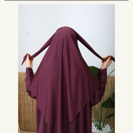
Jogging, Training oder Entspannung: Wählen Sie Ihren Sport-Hijab je
nach Aktivität
Der Sport-Hijab wird hauptsächlich je nach geplanter sportlicher Aktivität
ausgewählt. Für Sportarten wie Fitness, Laufen oder sogar gelegentliches
Joggen wählen Sie einen Hijab aus bequemem Stoff mit praktischem
Verschluss. Das Schwimmen ist eine Ausnahme: Wählen Sie dann einen
Hijab, der zu einem Burkini passt. Ein Material, das für Wasser geeignet ist,
ist erforderlich, um diesen islamischen Badeanzug zu begleiten.
Auswahl von islamischer Sportbekleidung je nach Stoff
Wählen Sie einen Schleierstoff, der zur ausgeübten Sportart passt. Die
muslimische Sportmode verwendet bequeme und dehnbare Stoffe. Für das
Laufen finden Sie beispielsweise Hijabs zum Binden aus Viskose, Elasthan
und Jersey. Für das Schwimmen sind Zubehörteile mit atmungsaktivem
und schnell trocknendem Stoff erforderlich.
Auswahl des Sport-Hijabs je nach verfügbarer Farbe
Unter den Farben der Sport-Hijabs finden Sie häufig Schwarz oder Grau.
Mit diesen muslimischen Kleidungsstücken stehen jedoch viele Farben zur
Verfügung, um sie mit einem Sweatshirt oder Trainingsanzug zu
kombinieren. Für das
Schwimmen
ist der schwarze Sport-Hijab einfach
und effektiv. Er passt leicht zu einem Burkini.
Unsere Modelle von Sport-Hijabs
Erhältlich in Einheitsgröße ist der Sport-Hijab ein unverzichtbares
Accessoire der Mode für muslimische Frauen. Unser Geschäft bietet
Kleidung für das Laufen und Schwimmen an. Ihr attraktiver Preis