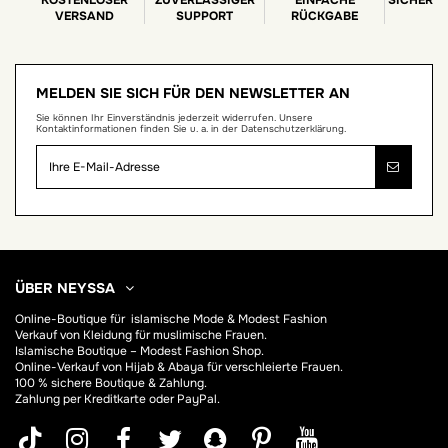
VERSAND
SUPPORT
RÜCKGABE
MELDEN SIE SICH FÜR DEN NEWSLETTER AN
Sie können Ihr Einverständnis jederzeit widerrufen. Unsere
Kontaktinformationen finden Sie u. a. in der Datenschutzerklärung.
ÜBER NEYSSA
Online-Boutique für
islamische Mode & Modest Fashion
Verkauf von Kleidung für muslimische Frauen.
Islamische Boutique – Modest Fashion Shop.
Online-Verkauf von Hijab &
Abaya
für verschleierte Frauen.
100 % sichere Boutique & Zahlung.
Zahlung per Kreditkarte oder PayPal.