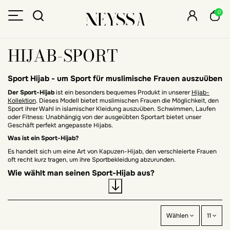
0
HIJAB-SPORT
Sport Hijab - um Sport für muslimische Frauen auszuüben
Der Sport-Hijab
ist ein besonders bequemes Produkt in unserer
Hijab-
Kollektion
. Dieses Modell bietet muslimischen Frauen die Möglichkeit, den
Sport ihrer Wahl in islamischer Kleidung auszuüben. Schwimmen, Laufen
oder Fitness: Unabhängig von der ausgeübten Sportart bietet unser
Geschäft perfekt angepasste Hijabs.
Was ist ein Sport-Hijab?
Es handelt sich um eine Art von Kapuzen-Hijab, den verschleierte Frauen
oft recht kurz tragen, um ihre Sportbekleidung abzurunden.
Wie wählt man seinen Sport-Hijab aus?
Die Auswahl dieses Hijab-Typs erfolgt je nach ausgeübter Sportart.
Wassersport erfordert nicht dieselbe Art von Kleidung und Schleier wie
das Laufen. Darüber hinaus kann das Material des Hijabs Ihre Wahl
beeinflussen. Jede verschleierte Frau hat ihre Vorlieben hinsichtlich des
Wählen
11
Stoffs, aber auch der Farben.