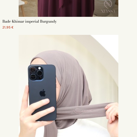
ermöglicht es Ihnen, sich mehrere Modelle zu gönnen, um die Sportoutfits
zu variieren.
Der Sport-Hijab vom Typ Kapuze, Mütze oder Haube
Das Tragen
Bade-Khimar imperial Burgundy
eines
Kopftuchs
beim Sport bedeutet, dass es gut sitzen muss.
Sportliche verschleierte Frauen benötigen einen bequemen Hijab.
21,95 €
Unsere Modelle von Druckknopf-Hijabs oder Mützen sind praktisch.
Sie lassen sich leicht mit einem Sweatshirt oder einem
Trainingsanzug zum Joggen tragen. Sie müssen diesem Schleier
keinen zusätzlichen Hut oder Accessoires hinzufügen.
Der zum Binden Sport-Hijab
In verschiedenen Farben erhältlich ist
unser zum Binden Sport-Hijab bequem und einfach anzuziehen. Es
ist ein diskreter Schleier, der Ihnen während Ihrer gesamten
Sporteinheit einen makellosen Halt bietet. Er passt ebenso gut zu
einem Sweatshirt, einer Tunika wie zu einem sportlichen Kleid. Der
zum Binden Sport-Hijab ist ein praktisches Tuch für alle sportlichen
Muslimas.
Der Bade-Hijab für das Schwimmen
Der Bade-Hijab ist ein für das
Schwimmen perfekt geeignetes Sportkleidungsstück. Unser
schwarzer Hijab lässt sich leicht mit einem unserer Burkini
kombinieren. Sie können ihn auch mit einer Tunika oder jedem
anderen islamischen Badeanzug tragen.
Warum einen Sport-Hijab bei Neyssa Shop kaufen?
Unser Geschäft bietet Produkte der islamischen Mode an, um den
Bekleidungsbedarf muslimischer Frauen zu decken. Der Sport-Hijab trägt
zur Förderung dieser Praxis bei, indem er eine angemessene Kleidung