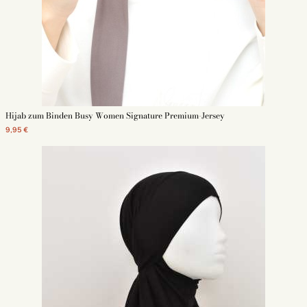
garantiert. Der Preis unserer Laufbekleidung trägt dazu bei, diesen Sport zu
demokratisieren, ebenso wie ihre Einheitsgröße. Darüber hinaus erhalten
Sie Ihre Bestellung innerhalb von express 48 Stunden. Die Lieferung Ihrer
Schleier ist in unserem Geschäft ab einem Einkauf von 69 Euro kostenlos.
Denken Sie auch an Ihr
Mastour-Sportoutfit
.
Dentdecken Sie die gesamte Sammlung von :
hijab zubehoer
Hijab pin
Hijab zum Binden Busy Women Signature Premium-Jersey
hijab schmuck
Unter hijab
9,95 €
Turban hijab
Sport Hijab
Jersey Hijab
Medina seiden hijab
Chiffon hijab
Hijab zum anziehen