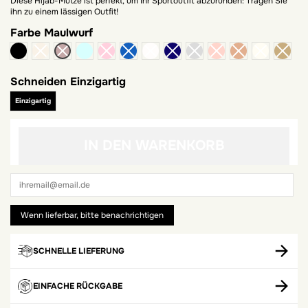
Diese Hijab-Mütze ist perfekt, um Ihr Sportoutfit abzurunden: Tragen Sie
ihn zu einem lässigen Outfit!
Farbe
Maulwurf
schwarz
meergrün
Schneiden
Einzigartig
Einzigartig
IN DEN WARENKORB
SCHNELLE LIEFERUNG
EINFACHE RÜCKGABE