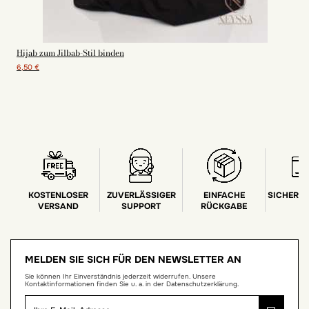
Hijab zum Jilbab-Stil binden
6,50 €
KOSTENLOSER
ZUVERLÄSSIGER
EINFACHE
SICHERE
VERSAND
SUPPORT
RÜCKGABE
MELDEN SIE SICH FÜR DEN NEWSLETTER AN
Sie können Ihr Einverständnis jederzeit widerrufen. Unsere
Kontaktinformationen finden Sie u. a. in der Datenschutzerklärung.