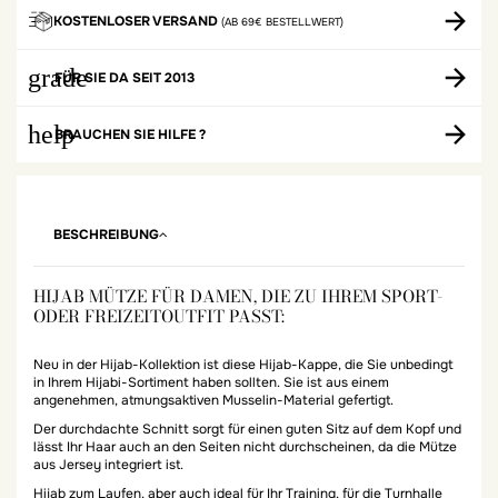
KOSTENLOSER VERSAND
(AB 69€ BESTELLWERT)
grade
FÜR SIE DA SEIT 2013
help
BRAUCHEN SIE HILFE ?
BESCHREIBUNG
HIJAB MÜTZE FÜR DAMEN, DIE ZU IHREM SPORT-
ODER FREIZEITOUTFIT PASST:
Neu in der Hijab-Kollektion ist diese Hijab-Kappe, die Sie unbedingt
in Ihrem Hijabi-Sortiment haben sollten. Sie ist aus einem
angenehmen, atmungsaktiven Musselin-Material gefertigt.
Der durchdachte Schnitt sorgt für einen guten Sitz auf dem Kopf und
lässt Ihr Haar auch an den Seiten nicht durchscheinen, da die Mütze
aus Jersey integriert ist.
Hijab zum Laufen, aber auch ideal für Ihr Training, für die Turnhalle