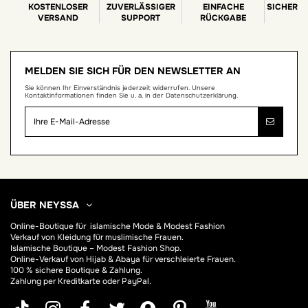
KOSTENLOSER
ZUVERLÄSSIGER
EINFACHE
SICHERE
VERSAND
SUPPORT
RÜCKGABE
MELDEN SIE SICH FÜR DEN NEWSLETTER AN
Sie können Ihr Einverständnis jederzeit widerrufen. Unsere
Kontaktinformationen finden Sie u. a. in der Datenschutzerklärung.
ÜBER NEYSSA
Online-Boutique für
islamische Mode & Modest Fashion
Verkauf von Kleidung für muslimische Frauen.
Islamische Boutique – Modest Fashion Shop.
Online-Verkauf von Hijab &
Abaya
für verschleierte Frauen.
100 % sichere Boutique & Zahlung.
Zahlung per Kreditkarte oder PayPal.