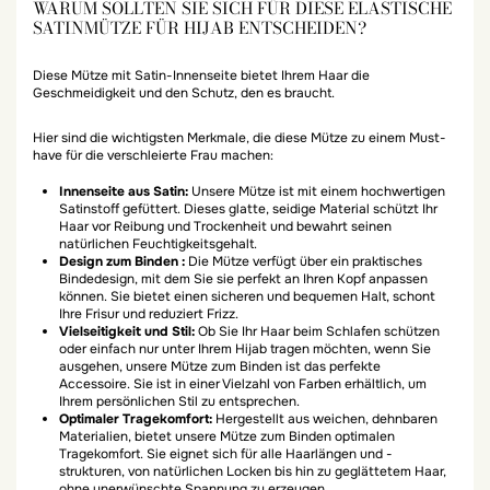
WARUM SOLLTEN SIE SICH FÜR DIESE ELASTISCHE
SATINMÜTZE FÜR HIJAB ENTSCHEIDEN?
Diese Mütze mit Satin-Innenseite bietet Ihrem Haar die
Geschmeidigkeit und den Schutz, den es braucht.
Hier sind die wichtigsten Merkmale, die diese Mütze zu einem Must-
have für die verschleierte Frau machen:
Innenseite aus Satin:
Unsere Mütze ist mit einem hochwertigen
Satinstoff gefüttert. Dieses glatte, seidige Material schützt Ihr
Haar vor Reibung und Trockenheit und bewahrt seinen
natürlichen Feuchtigkeitsgehalt.
Design zum Binden :
Die Mütze verfügt über ein praktisches
Bindedesign, mit dem Sie sie perfekt an Ihren Kopf anpassen
können. Sie bietet einen sicheren und bequemen Halt, schont
Ihre Frisur und reduziert Frizz.
Vielseitigkeit und Stil:
Ob Sie Ihr Haar beim Schlafen schützen
oder einfach nur unter Ihrem Hijab tragen möchten, wenn Sie
ausgehen, unsere Mütze zum Binden ist das perfekte
Accessoire. Sie ist in einer Vielzahl von Farben erhältlich, um
Ihrem persönlichen Stil zu entsprechen.
Optimaler Tragekomfort:
Hergestellt aus weichen, dehnbaren
Materialien, bietet unsere Mütze zum Binden optimalen
Tragekomfort. Sie eignet sich für alle Haarlängen und -
strukturen, von natürlichen Locken bis hin zu geglättetem Haar,
ohne unerwünschte Spannung zu erzeugen.