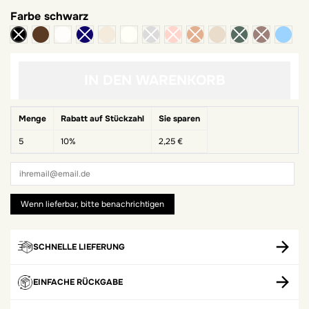
Farbe
schwarz
Schokolade
Weiß
Creme
Eierschale
Latté
leic
IN DEN WARENKORB
Menge
Rabatt auf Stückzahl
Sie sparen
5
10%
2,25 €
SCHNELLE LIEFERUNG
EINFACHE RÜCKGABE