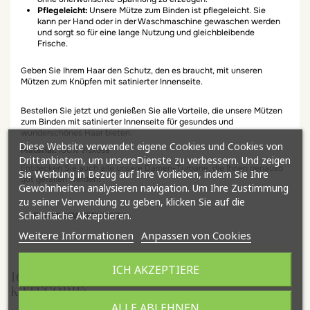
Pflegeleicht:
Unsere Mütze zum Binden ist pflegeleicht. Sie
kann per Hand oder in der Waschmaschine gewaschen werden
und sorgt so für eine lange Nutzung und gleichbleibende
Frische.
Geben Sie Ihrem Haar den Schutz, den es braucht, mit unseren
Mützen zum Knüpfen mit satinierter Innenseite.
Bestellen Sie jetzt und genießen Sie alle Vorteile, die unsere Mützen
zum Binden mit satinierter Innenseite für gesundes und
wunderschönes Haar bieten.
Diese Website verwendet eigene Cookies und Cookies von
Material:
100% Viskose
Drittanbietern, um unsereDienste zu verbessern. Und zeigen
Entdecken Sie auch alle unsere Damen-Turbane, die Ihnen genauso
Sie Werbung in Bezug auf Ihre Vorlieben, indem Sie Ihre
gut gefallen werden!
Gewohnheiten analysieren navigation. Um Ihre Zustimmung
zu seiner Verwendung zu geben, klicken Sie auf die
Schaltfläche Akzeptieren.
ECHTE BEWERTUNGEN
Weitere Informationen
Anpassen von Cookies
ICH AKZEPTIERE
16 ANDERE ARTIKEL IN DER GLEICHEN
KATEGORIE:
ALLE ABLEHNEN