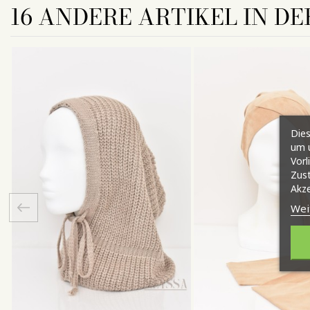
16 ANDERE ARTIKEL IN DE
Dies
um u
Vorl
Zust
Akze
Wei