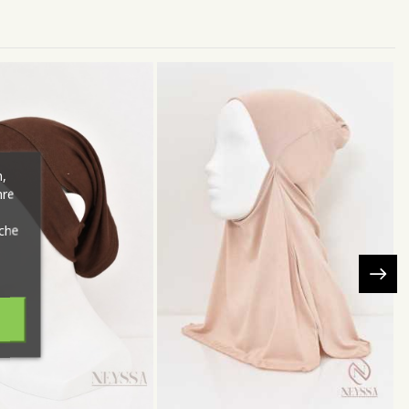
,
hre
äche