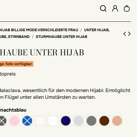
HIJAB BILLIGE MODE VERSCHLEIERTE FRAU
UNTER HIJAB,
UBE, STIRNBAND
STURMHAUBE UNTER HIJAB
HAUBE UNTER HIJAB
ge Teile verfügbar
topreis
Balaclava, wesentlich für den modernen Hijabi: Ermöglicht
ren Flügel unter allen Umständen zu warten.
rnachtsblau
Rosa
Weiß
Mitternachtsblau
Perlgrau
dunkelgrau
weglaufen
chestnu
i