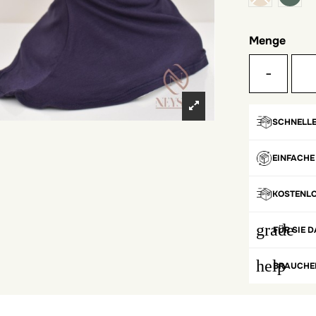
Menge
-
SCHNELLE
EINFACHE
KOSTENL
grade
FÜR SIE D
help
BRAUCHEN