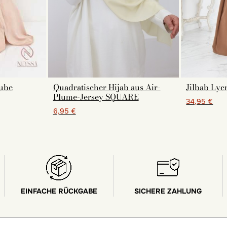
ube
Quadratischer Hijab aus Air-
Jilbab Lyc
Plume-Jersey SQUARE
34,95 €
6,95 €
EINFACHE RÜCKGABE
SICHERE ZAHLUNG