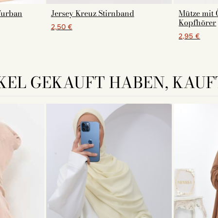
urban
Jersey Kreuz Stirnband
Mütze mit 
Kopfhörer
2,50 €
2,95 €
KEL GEKAUFT HABEN, KAUFT