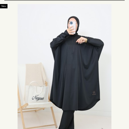
Wie wählt man seinen Burkini in großen Größen aus?
Neu
Dieser Badeanzug in großen Größen ist für Frauen gedacht, die sich am
Strand in ihrer Kleidung wohl fühlen möchten. Während der
Schwangerschaft ist er der perfekte Badeanzug. Es handelt sich um einen
Burkini, der wie jeder Badeanzug zum Schwimmen, für Wassersport oder
einfach zum Flanieren am Wasser geeignet ist. Der Lycra-Stoff verleiht
ihm einen unvergleichlichen Komfort. Im Gegensatz zum Bikini gibt es den
Burkini in einer Einheitsgröße, die alle Größen von 36 bis 54 umfasst, also
von S bis XXL. Die Auswahl des Burkini in großen Größen erfolgt
hauptsächlich nach Farbpräferenzen. Dieser Badeanzug in muslimischen
großen Größen kann nach verschiedenen Kriterien getragen werden.
Der Burkini in großen Größen für die Schwangerschaft
Ideal für die Schwangerschaft wird der Burkini in großen Größen alle
schwangeren Frauen begeistern. Der Komfort und die Bewegungsfreiheit,
die er bietet, sind unvergleichlich. Für eine optimale Abdeckung wählen Sie
am besten
Modelle mit Schmetterlingsstil oder ausgestellten Stilen.
Nach
dem Verlassen des Wassers stehen Ihnen verschiedene Optionen zur
Verfügung. Sie können sich für einen Überwurf oder einen Wickelrock
entscheiden, um Ihre Formen zu bedecken.
Ein Burkini für Frauen, die große Kleidung tragen
Für Frauen, die große Kleidung tragen, ist es nicht immer einfach, einen
passenden muslimischen Badeanzug zu finden. Der Burkini in großen
Größen ist der perfekte Badeanzug für diese Frauen. Er ist bedeckend und
elegant, deckt die Rundungen ab und bietet dabei ein schickes und