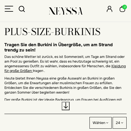
0
PLUS-SIZE-BURKINIS
Tragen Sie den Burkini in Übergröße, um am Strand
trendy zu sein!
Das schöne Wetter ist zurück, es ist Sommerzeit, um Tage am Strand oder
am Pool zu genießen. Es ist wahr, dass es heutzutage schwierig ist, ein
angemessenes Outfit zu wählen, insbesondere für Menschen, die
Kleidung
für große Größen
tragen .
Heute bietet Ihnen Neyssa eine große Auswahl an Burkini in großen
Größen, um die Erwartungen aller muslimischen Frauen zu erfüllen.
Entdecken Sie die verschiedenen Burkinis in großen Größen, die Sie den
ganzen Sommer über begleiten werden!
Der große Burkini ist der ideale Badeanzug, um Frauen bei Ausflügen mit
Kindern am Meer die Bescheidenheit zu bewahren.
Der
Burkini
in Übergröße ist sehr trendy und originell zu tragen, mit vielen
Modellen, die sofort in unserem neyssa Store erhältlich sind - shop.com.
Gemusterte Modelle, um noch origineller zu sein und einen einzigen großen
Wählen
24
Burkini zu haben, aber auch einfarbige und nüchterne Farbmodelle, Sie
haben die Wahl!