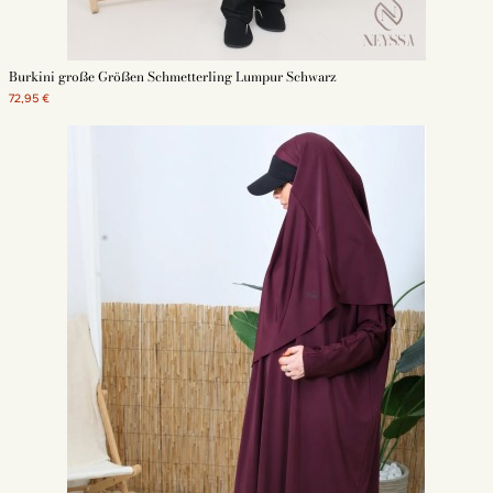
zurückhaltendes Erscheinungsbild.
Ein Badeanzug für Frauen, die sich ein extra großes
Outfit wünschen
Burkini große Größen Schmetterling Lumpur Schwarz
Einige Frauen möchten sich am Strand in ihrer Kleidung wohlfühlen. Es ist
72,95 €
wichtig für sie, einen Badeanzug anbieten zu können, der ihren
Anforderungen entspricht. Der Burkini in großen Größen ist dann der
perfekte Badeanzug.
Unsere Modelle des Burkini in großen Größen
Der Burkini in großen Größen besteht normalerweise aus 3 Teilen: einem
weiten Tunika mit Schmetterlingsärmeln, einer weiten Hose und einem
passenden Hijab, der zum Schwimmen geeignet ist. Dieser Badeanzug
bietet ein modisches und zurückhaltendes Erscheinungsbild. Er ist elegant
und ermöglicht es jeder muslimischen Frau, einen passenden Badeanzug
zu tragen. So kann jede muslimische Frau einen Badeanzug tragen, ohne
auf den Strand verzichten zu müssen.
Der Burkini in großen Größen in Schwarz
Für ein dezentes und elegantes Erscheinungsbild bieten wir den Burkini in
großen Größen in Schwarz an. Bestehend aus einem Hijab, einer weiten
Tunika und einer schwarzen Hose ist dieser XXL-Badeanzug ideal für
Frauen, die schlichte Kleidung bevorzugen. Entscheiden Sie sich für einen
schwarzen Burkini
, aber nicht nur... Für eine weniger dunkle Farbe bieten
wir auch Burkini in großen Größen in Grau oder Marineblau an. Diese
Badeanzüge in großen Größen sind einfarbig für ein einfaches und
elegantes Erscheinungsbild.