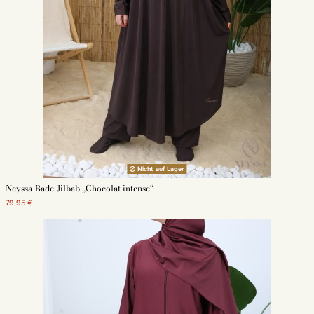
breiter-burkini
Madchen burkinis
Großen Burkini
Nicht auf Lager
Neyssa-Bade-Jilbab „Chocolat intense“
79,95 €