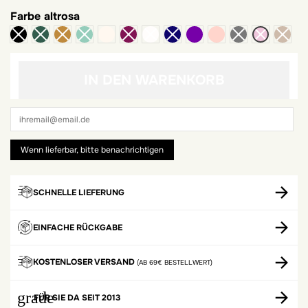
Farbe
altrosa
Elfenbein
Violett
nackt
IN DEN WARENKORB
SCHNELLE LIEFERUNG
EINFACHE RÜCKGABE
KOSTENLOSER VERSAND
(AB 69€ BESTELLWERT)
grade
FÜR SIE DA SEIT 2013