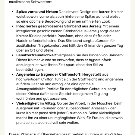
muslimische Schwestern:
Spitze vorne und hinten:
Das clevere Design des kurzen Khimar
weist sowohl vorne als auch hinten eine Spitze auf und bietet
so eine optimale Bedeckung und einen raffinierten Look.
Integriertes geschlossenes Stirnband aus Jersey:
Mit einem
integrierten geschlossenen Stirnband aus Jersey sorgt dieser
Khimar für eine perfekte Passform, ohne dass Stifte oder
Nadeln erforderlich sind. Das Stirnband sorgt außerdem für
zusätzlichen Tragekomfort und hält den Khimar den ganzen Tag
über an Ort und Stelle.
B
enutzerfreundlichkeit:
Vergessen Sie das Binden von Bändern!
Dieser Khimar wurde so entworfen, dass er hypereinfach
anzulegen ist, was Ihnen Zeit spart, ohne den Stil zu
beeinträchtigen.
Angenehm zu tragender Chiffonstoff:
Hergestellt aus
hochwertigem Chiffon, fühlt sich der Stoff leicht und angenehm
auf dem Haar an und ermöglicht eine optimale
Atmungsaktivität. Perfekt für den täglichen Gebrauch, sorgt
dieser Khimar dafür, dass Sie sich den ganzen Tag lang
wohlfühlen und gut aussehen.
Vielseitigkeit im Alltag:
Ob bei der Arbeit, in der Moschee, beim
Ausgehen mit Freunden oder zu besonderen Anlässen - der
kurze Khimar passt sich jeder Situation an. Seine Vielseitigkeit
macht ihn zu einer unumgänglichen Wahl für Frauen, die sowohl
praktisch als auch stilvoll sein wollen.
Dieser Khimar zum Überziehen passt perfekt zu Ihrem Hijabi-Style-