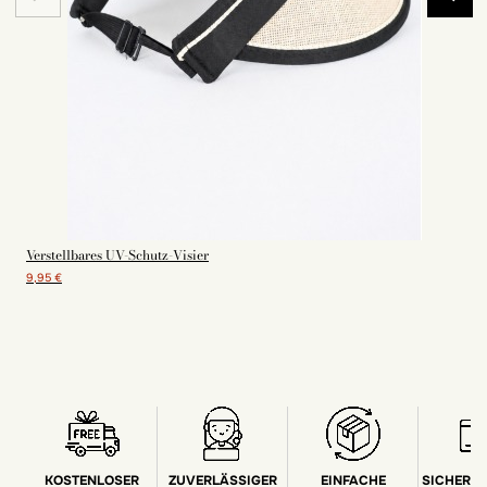
Verstellbares UV-Schutz-Visier
9,95 €
KOSTENLOSER
ZUVERLÄSSIGER
EINFACHE
SICHERE