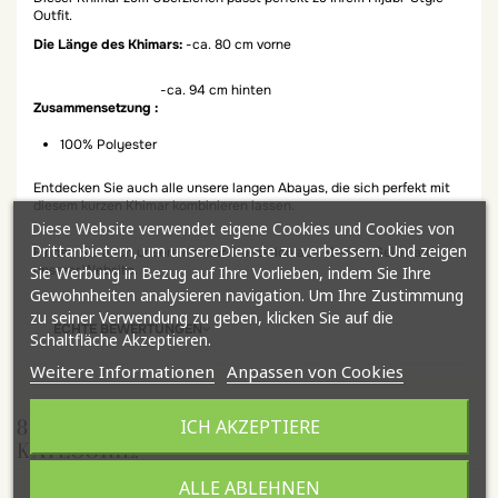
Outfit.
Die Länge des Khimars:
-ca. 80 cm vorne
-ca. 94 cm hinten
Zusammensetzung :
100% Polyester
Entdecken Sie auch alle unsere langen Abayas, die sich perfekt mit
diesem kurzen Khimar kombinieren lassen.
Diese Website verwendet eigene Cookies und Cookies von
Drittanbietern, um unsereDienste zu verbessern. Und zeigen
Finden Sie auch unsere Khimar-Kollektion aus Medina-Seide auf
unserer Website.
Sie Werbung in Bezug auf Ihre Vorlieben, indem Sie Ihre
Gewohnheiten analysieren navigation. Um Ihre Zustimmung
zu seiner Verwendung zu geben, klicken Sie auf die
ECHTE BEWERTUNGEN
Schaltfläche Akzeptieren.
Weitere Informationen
Anpassen von Cookies
8 ANDERE ARTIKEL IN DER GLEICHEN
ICH AKZEPTIERE
KATEGORIE:
ALLE ABLEHNEN