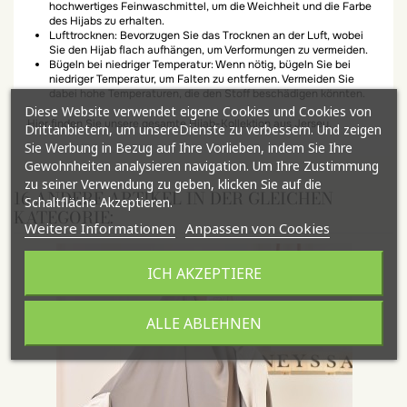
hochwertiges Feinwaschmittel, um die Weichheit und die Farbe
des Hijabs zu erhalten.
Lufttrocknen: Bevorzugen Sie das Trocknen an der Luft, wobei
Sie den Hijab flach aufhängen, um Verformungen zu vermeiden.
Bügeln bei niedriger Temperatur: Wenn nötig, bügeln Sie bei
niedriger Temperatur, um Falten zu entfernen. Vermeiden Sie
dabei hohe Temperaturen, die den Stoff beschädigen könnten.
Diese Website verwendet eigene Cookies und Cookies von
Hier finden Sie unsere gesamte Hijab-Kollektion aus Jersey.
Drittanbietern, um unsereDienste zu verbessern. Und zeigen
Sie Werbung in Bezug auf Ihre Vorlieben, indem Sie Ihre
Gewohnheiten analysieren navigation. Um Ihre Zustimmung
zu seiner Verwendung zu geben, klicken Sie auf die
16 ANDERE ARTIKEL IN DER GLEICHEN
Schaltfläche Akzeptieren.
KATEGORIE:
Weitere Informationen
Anpassen von Cookies
ICH AKZEPTIERE
ALLE ABLEHNEN