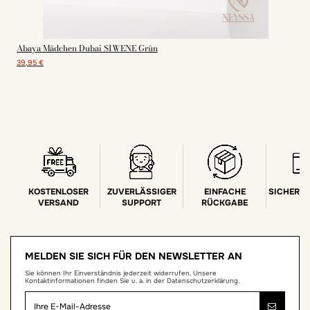
Abaya Mädchen Dubai SIWENE Grün
39,95 €
KOSTENLOSER
ZUVERLÄSSIGER
EINFACHE
SICHERE
VERSAND
SUPPORT
RÜCKGABE
MELDEN SIE SICH FÜR DEN NEWSLETTER AN
Sie können Ihr Einverständnis jederzeit widerrufen. Unsere
Kontaktinformationen finden Sie u. a. in der Datenschutzerklärung.