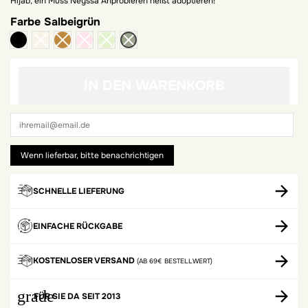
Hijab, ein Muss Neyssa Anprobieren heißt adoptieren!
Farbe
Salbeigrün
schwarz
IN DEN WARENKORB
SCHNELLE LIEFERUNG
EINFACHE RÜCKGABE
KOSTENLOSER VERSAND
(AB 69€ BESTELLWERT)
grade
FÜR SIE DA SEIT 2013