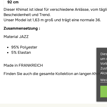
92 cm
Dieser Khimat ist ideal für verschiedene Anlässe, vom tä
Bescheidenheit und Trend.
Unser Model ist 1,63 m groß und trägt eine normale 36.
Zusammensetzung :
Material JAZZ
95% Polyester
5% Elastan
Dies
um u
Vorl
Made in FRANKREICH
Zust
Akze
Finden Sie auch die gesamte Kollektion an langen Khimar, d
Wei