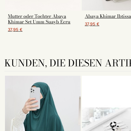
Mutter oder Tochter Abaya
Abaya Khimar Ibtiss
Khimar Set Umm Suayb Ecru
37,95 €
37,95 €
KUNDEN, DIE DIESEN ARTI