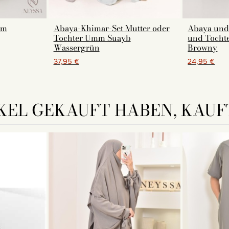
am
Abaya-Khimar-Set Mutter oder
Abaya und
Tochter Umm Suayb
und Tochte
Wassergrün
Browny
37,95 €
24,95 €
KEL GEKAUFT HABEN, KAUFT