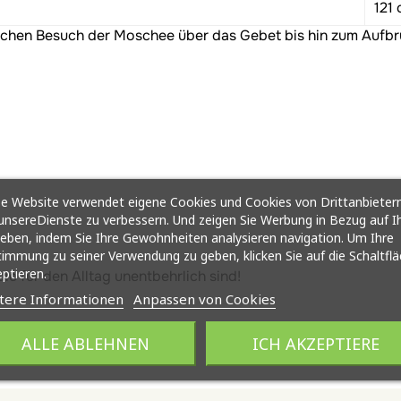
121
glichen Besuch der Moschee über das Gebet bis hin zum Aufbr
e Website verwendet eigene Cookies und Cookies von Drittanbietern
nsereDienste zu verbessern. Und zeigen Sie Werbung in Bezug auf I
ieben, indem Sie Ihre Gewohnheiten analysieren navigation. Um Ihre
immung zu seiner Verwendung zu geben, klicken Sie auf die Schaltfl
ptieren.
ie für den Alltag unentbehrlich sind!
tere Informationen
Anpassen von Cookies
ALLE ABLEHNEN
ICH AKZEPTIERE