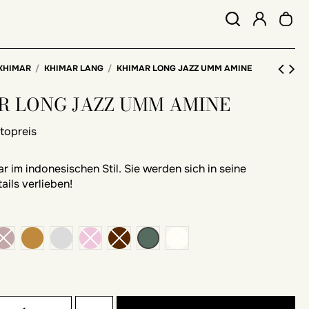
KHIMAR
KHIMAR LANG
KHIMAR LONG JAZZ UMM AMINE
R LONG JAZZ UMM AMINE
ttopreis
r im indonesischen Stil. Sie werden sich in seine
ils verlieben!
Kamel
Perlgrau
khaki