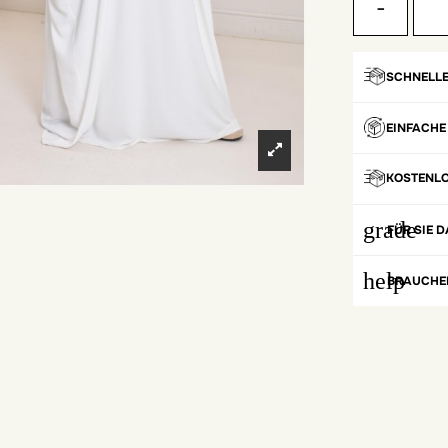
-
SCHNELLE
EINFACHE
KOSTENL
grade
FÜR SIE D
help
BRAUCHEN