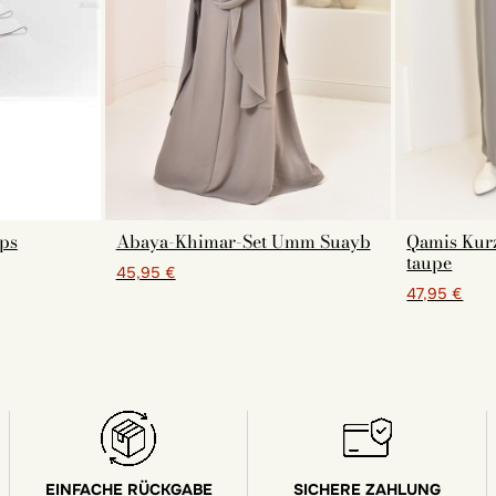
ips
Abaya-Khimar-Set Umm Suayb
Qamis Ku
taupe
45,95 €
47,95 €
EINFACHE RÜCKGABE
SICHERE ZAHLUNG