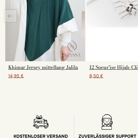
Khimar Jersey mittellang Jalila
12 Soeur'ise Hijab-Cl
14,95 €
8,50 €
KOSTENLOSER VERSAND
ZUVERLÄSSIGER SUPPORT