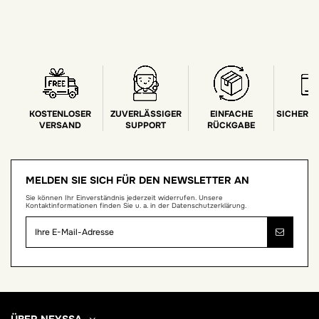
KOSTENLOSER
ZUVERLÄSSIGER
EINFACHE
SICHERE
VERSAND
SUPPORT
RÜCKGABE
MELDEN SIE SICH FÜR DEN NEWSLETTER AN
Sie können Ihr Einverständnis jederzeit widerrufen. Unsere
Kontaktinformationen finden Sie u. a. in der Datenschutzerklärung.
ÜBER NEYSSA