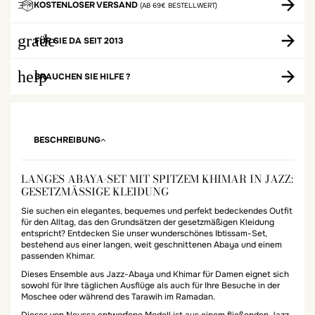
KOSTENLOSER VERSAND
(AB 69€ BESTELLWERT)
grade
FÜR SIE DA SEIT 2013
help
BRAUCHEN SIE HILFE ?
BESCHREIBUNG
LANGES ABAYA-SET MIT SPITZEM KHIMAR IN JAZZ:
GESETZMÄSSIGE KLEIDUNG
Sie suchen ein elegantes, bequemes und perfekt bedeckendes Outfit
für den Alltag, das den Grundsätzen der gesetzmäßigen Kleidung
entspricht? Entdecken Sie unser wunderschönes Ibtissam-Set,
bestehend aus einer langen, weit geschnittenen Abaya und einem
passenden Khimar.
Dieses Ensemble aus Jazz-Abaya und Khimar für Damen eignet sich
sowohl für Ihre täglichen Ausflüge als auch für Ihre Besuche in der
Moschee oder während des Tarawih im Ramadan.
Dieses von Neyssa entworfene Modell ist aus einem fließenden Jazz-