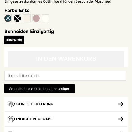
Ein gesetzeskonformes Outfit, ideal für den Besuch der Moschee!
Farbe
Ente
Beige
Maulwurf
Eierschale
Schneiden
Einzigartig
Einzigartig
IN DEN WARENKORB
SCHNELLE LIEFERUNG
EINFACHE RÜCKGABE