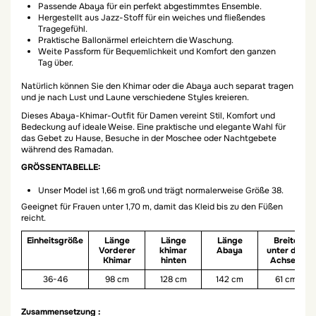
Passende Abaya für ein perfekt abgestimmtes Ensemble.
Hergestellt aus Jazz-Stoff für ein weiches und fließendes
Tragegefühl.
Praktische Ballonärmel erleichtern die Waschung.
Weite Passform für Bequemlichkeit und Komfort den ganzen
Tag über.
Natürlich können Sie den Khimar oder die Abaya auch separat tragen
und je nach Lust und Laune verschiedene Styles kreieren.
Dieses Abaya-Khimar-Outfit für Damen vereint Stil, Komfort und
Bedeckung auf ideale Weise. Eine praktische und elegante Wahl für
das Gebet zu Hause, Besuche in der Moschee oder Nachtgebete
während des Ramadan.
GRÖSSENTABELLE:
Unser Model ist 1,66 m groß und trägt normalerweise Größe 38.
Geeignet für Frauen unter 1,70 m, damit das Kleid bis zu den Füßen
reicht.
Einheitsgröße
Länge
Länge
Länge
Breite
Vorderer
khimar
Abaya
unter den
Khimar
hinten
Achseln
36-46
98 cm
128 cm
142 cm
61 cm
Zusammensetzung :