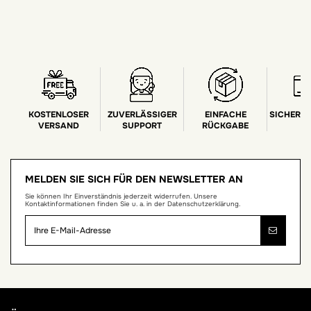
KOSTENLOSER
ZUVERLÄSSIGER
EINFACHE
SICHERE
VERSAND
SUPPORT
RÜCKGABE
MELDEN SIE SICH FÜR DEN NEWSLETTER AN
Sie können Ihr Einverständnis jederzeit widerrufen. Unsere
Kontaktinformationen finden Sie u. a. in der Datenschutzerklärung.