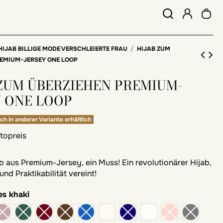
HIJAB BILLIGE MODE VERSCHLEIERTE FRAU
HIJAB ZUM
REMIUM-JERSEY ONE LOOP
 ZUM ÜBERZIEHEN PREMIUM-
Y ONE LOOP
ch in anderer Variante erhältlich
ttopreis
b aus Premium-Jersey, ein Muss! Ein revolutionärer Hijab,
nd Praktikabilität vereint!
es khaki