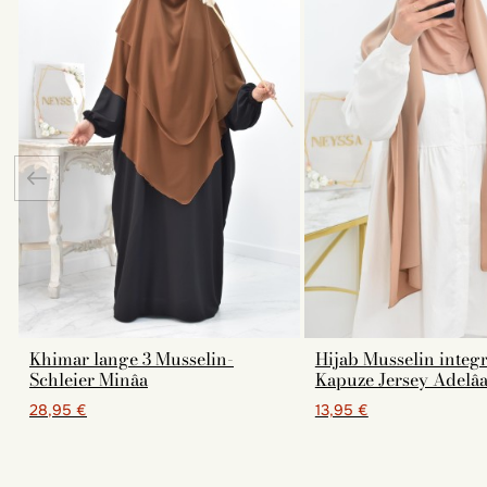
Khimar lange 3 Musselin-
Hijab Musselin integr
Schleier Minâa
Kapuze Jersey Adelâ
28,95 €
13,95 €