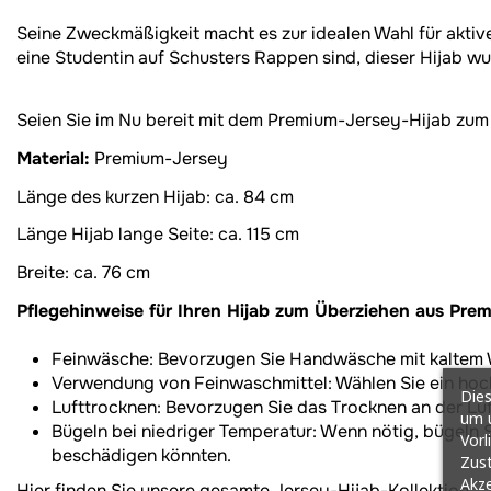
Seine Zweckmäßigkeit macht es zur idealen Wahl für aktive
eine Studentin auf Schusters Rappen sind, dieser Hijab wurd
Seien Sie im Nu bereit mit dem Premium-Jersey-Hijab zum Ü
Material:
Premium-Jersey
Länge des kurzen Hijab: ca. 84 cm
Länge Hijab lange Seite: ca. 115 cm
Breite: ca. 76 cm
Pflegehinweise für Ihren Hijab zum Überziehen aus Prem
Feinwäsche: Bevorzugen Sie Handwäsche mit kaltem Wa
Verwendung von Feinwaschmittel: Wählen Sie ein hoch
Dies
Lufttrocknen: Bevorzugen Sie das Trocknen an der Lu
um u
Bügeln bei niedriger Temperatur: Wenn nötig, bügeln S
Vorl
beschädigen könnten.
Zust
Akze
Hier finden Sie unsere gesamte Jersey-Hijab-Kollektion.