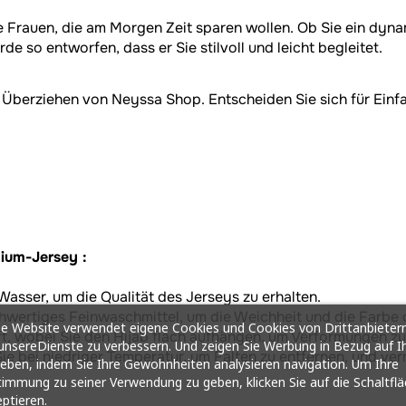
 Frauen, die am Morgen Zeit sparen wollen. Ob Sie ein dynam
e so entworfen, dass er Sie stilvoll und leicht begleitet.
berziehen von Neyssa Shop. Entscheiden Sie sich für Einfach
ium-Jersey :
sser, um die Qualität des Jerseys zu erhalten.
wertiges Feinwaschmittel, um die Weichheit und die Farbe d
e Website verwendet eigene Cookies und Cookies von Drittanbietern
ft, wobei Sie den Hijab flach aufhängen, um Verformungen z
nsereDienste zu verbessern. Und zeigen Sie Werbung in Bezug auf I
ie bei niedriger Temperatur, um Falten zu entfernen, und ve
ieben, indem Sie Ihre Gewohnheiten analysieren navigation. Um Ihre
immung zu seiner Verwendung zu geben, klicken Sie auf die Schaltfl
ptieren.