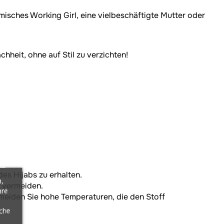
isches Working Girl, eine vielbeschäftigte Mutter oder
heit, ohne auf Stil zu verzichten!
es Hijabs zu erhalten.
,
u vermeiden.
hre
rmeiden Sie hohe Temperaturen, die den Stoff
äche