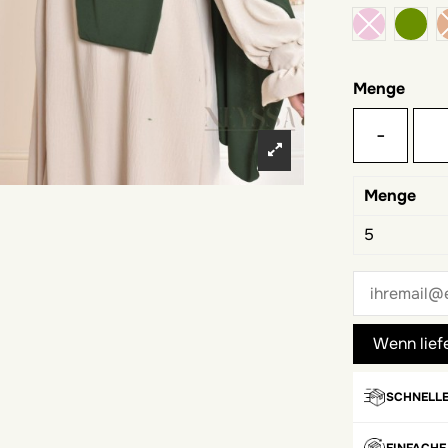
hell
Menge
-
Menge
5
SCHNELLE