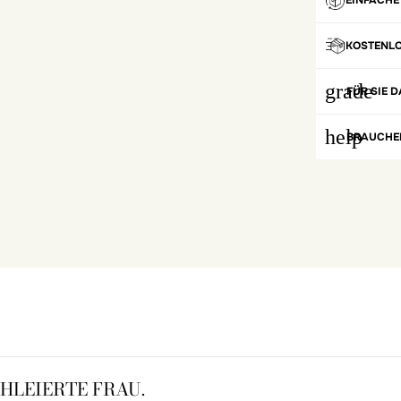
EINFACHE
KOSTENL
grade
FÜR SIE D
help
BRAUCHEN
HLEIERTE FRAU.