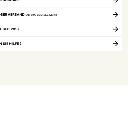
 RÜCKGABE
OSER VERSAND
(AB 69€ BESTELLWERT)
A SEIT 2013
 SIE HILFE ?