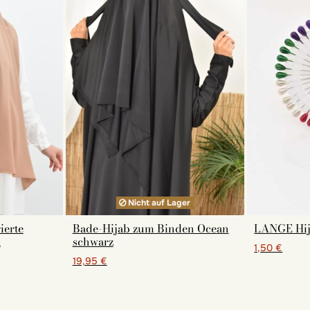
Nicht auf Lager
ierte
Bade-Hijab zum Binden Ocean
LANGE Hij
a
schwarz
1,50 €
19,95 €