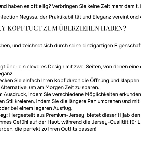
und haben es oft eilig? Verbringen Sie keine Zeit mehr damit,
ection Neyssa, der Praktikabilität und Eleganz vereint und 
EY KOPFTUC
T
ZUM ÜBERZIEHEN HABEN?
hen, und zeichnet sich durch seine einzigartigen Eigenschafte
gt über ein cleveres Design mit zwei Seiten, von denen eine e
eganz.
tecken Sie einfach Ihren Kopf durch die Öffnung und klappen 
e Alternative, um am Morgen Zeit zu sparen.
um Ausdruck, indem Sie verschiedene Möglichkeiten erkunden,
n Stil kreieren, indem Sie die längere Pan umdrehen und mit e
 oder bei einem legeren Ausflug.
ey:
Hergestellt aus Premium-Jersey, bietet dieser Hijab de
hmes Gefühl auf der Haut, während die Jersey-Qualität für L
rben, die perfekt zu Ihren Outfits passen!