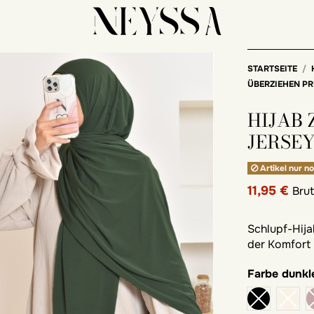
STARTSEITE
ÜBERZIEHEN P
HIJAB
JERSE
Artikel nur no
11,95 €
Bru
Schlupf-Hija
der Komfort u
Farbe
dunkl