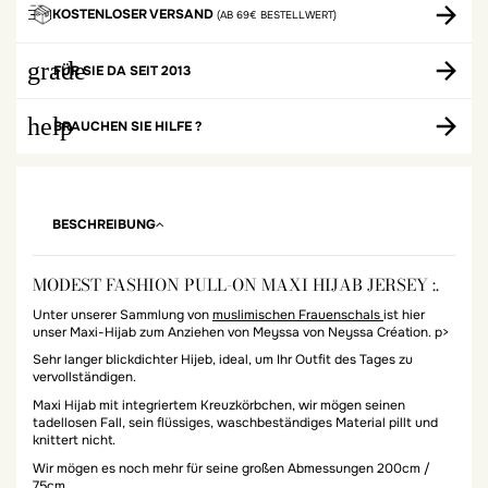
KOSTENLOSER VERSAND
(AB 69€ BESTELLWERT)
grade
FÜR SIE DA SEIT 2013
help
BRAUCHEN SIE HILFE ?
BESCHREIBUNG
MODEST FASHION PULL-ON MAXI HIJAB JERSEY :.
Unter unserer Sammlung von
muslimischen Frauenschals
ist hier
unser Maxi-Hijab zum Anziehen von Meyssa von Neyssa Création. p>
Sehr langer blickdichter Hijeb, ideal, um Ihr Outfit des Tages zu
vervollständigen.
Maxi Hijab mit integriertem Kreuzkörbchen, wir mögen seinen
tadellosen Fall, sein flüssiges, waschbeständiges Material pillt und
knittert nicht.
Wir mögen es noch mehr für seine großen Abmessungen 200cm /
75cm.