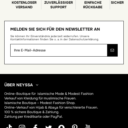
KOSTENLOSER
ZUVERLÄSSIGER
EINFACHE
SICHERE
VERSAND
SUPPORT
RÜCKGABE
MELDEN SIE SICH FÜR DEN NEWSLETTER AN
Sie können Ihr Einverständnis jederzeit widerrufen. Unsere
Kontaktinformationen finden Sie u. a. in der Datenschutzerklärung.
ÜBER NEYSSA
Online-Boutique für
islamische Mode & Modest Fashion
Verkauf von Kleidung für muslimische Frauen.
Islamische Boutique – Modest Fashion Shop.
Online-Verkauf von Hijab &
Abaya
für verschleierte Frauen.
100 % sichere Boutique & Zahlung.
Zahlung per Kreditkarte oder PayPal.