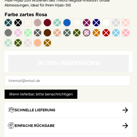
Maxi-Hijab zum Anziehen des Trikots Neyssa-Kreation: Große
Abmessungen, ideal für Ihren Hijab-Stil
Farbe
zartes Rosa
Maulwurf
Bordeaux
blaue Jeans
dunkelgrau
weglaufen
Bernstein
IN DEN WARENKORB
SCHNELLE LIEFERUNG
EINFACHE RÜCKGABE