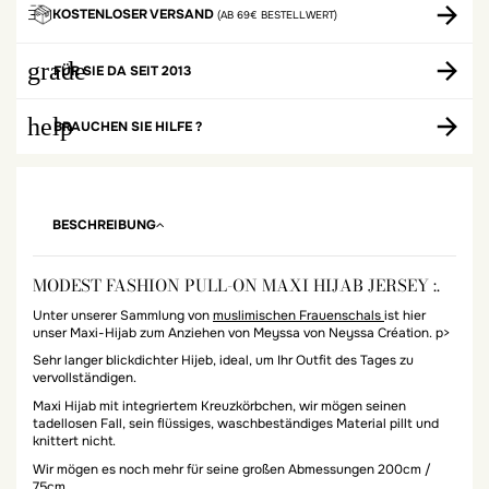
KOSTENLOSER VERSAND
(AB 69€ BESTELLWERT)
grade
FÜR SIE DA SEIT 2013
help
BRAUCHEN SIE HILFE ?
BESCHREIBUNG
MODEST FASHION PULL-ON MAXI HIJAB JERSEY :.
Unter unserer Sammlung von
muslimischen Frauenschals
ist hier
unser Maxi-Hijab zum Anziehen von Meyssa von Neyssa Création. p>
Sehr langer blickdichter Hijeb, ideal, um Ihr Outfit des Tages zu
vervollständigen.
Maxi Hijab mit integriertem Kreuzkörbchen, wir mögen seinen
tadellosen Fall, sein flüssiges, waschbeständiges Material pillt und
knittert nicht.
Wir mögen es noch mehr für seine großen Abmessungen 200cm /
75cm.