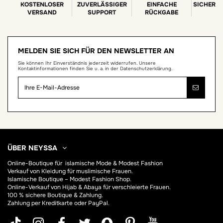
KOSTENLOSER
ZUVERLÄSSIGER
EINFACHE
SICHERE
VERSAND
SUPPORT
RÜCKGABE
MELDEN SIE SICH FÜR DEN NEWSLETTER AN
Sie können Ihr Einverständnis jederzeit widerrufen. Unsere
Kontaktinformationen finden Sie u. a. in der Datenschutzerklärung.
ÜBER NEYSSA
Online-Boutique für
islamische Mode & Modest Fashion
Verkauf von Kleidung für muslimische Frauen.
Islamische Boutique – Modest Fashion Shop.
Online-Verkauf von Hijab &
Abaya
für verschleierte Frauen.
100 % sichere Boutique & Zahlung.
Zahlung per Kreditkarte oder PayPal.