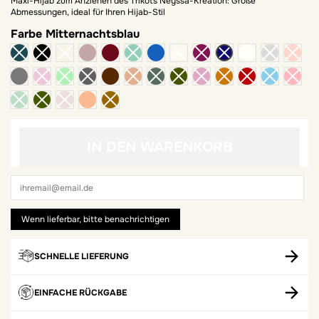
Maxi-Hijab zum Anziehen des Trikots Neyssa-Kreation: Große
Abmessungen, ideal für Ihren Hijab-Stil
Farbe
Mitternachtsblau
Maulwurf
Bordeaux
blaue Jeans
dunkelgrau
weglaufen
Bernstein
IN DEN WARENKORB
SCHNELLE LIEFERUNG
EINFACHE RÜCKGABE