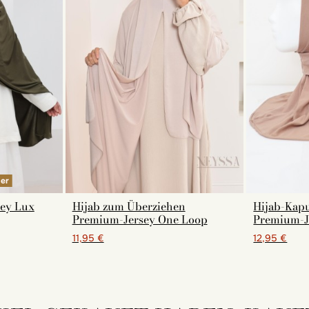
ger
sey Lux
Hijab zum Überziehen
Hijab-Kapu
Premium-Jersey One Loop
Premium-J
11,95 €
12,95 €