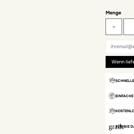
Menge
-
SCHNELLE
EINFACHE
KOSTENL
grade
FÜR SIE D