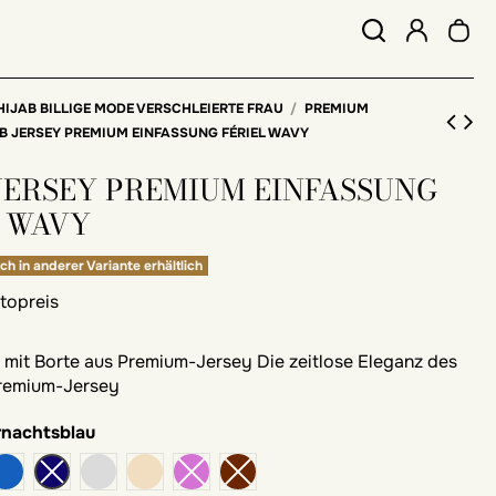
HIJAB BILLIGE MODE VERSCHLEIERTE FRAU
PREMIUM
B JERSEY PREMIUM EINFASSUNG FÉRIEL WAVY
 JERSEY PREMIUM EINFASSUNG
L WAVY
ch in anderer Variante erhältlich
ttopreis
 mit Borte aus Premium-Jersey Die zeitlose Eleganz des
Premium-Jersey
rnachtsblau
eaux
blaue Jeans
Perlgrau
Praline