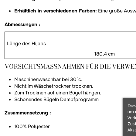
Erhältlich in verschiedenen Farben:
Eine große Auswah
Abmessungen :
Länge des Hijabs
180,4 cm
VORSICHTSMASSNAHMEN FÜR DIE VERWEN
Maschinenwaschbar bei 30°c.
Nicht im Wäschetrockner trocknen.
Zum Trocknen auf einen Bügel hängen.
Schonendes Bügeln Dampfprogramm
Dies
um u
Zusammensetzung :
Vorl
Zust
100% Polyester
Akze