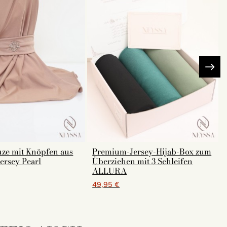
ze mit Knöpfen aus
Premium-Jersey-Hijab-Box zum
ersey Pearl
Überziehen mit 3 Schleifen
ALLURA
49,95 €