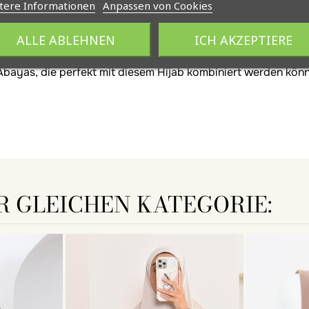
tere Informationen
Anpassen von Cookies
ALLE ABLEHNEN
ICH AKZEPTIERE
ür muslimische Frauen.
Abayas, die perfekt mit diesem Hijab kombiniert werden könn
R GLEICHEN KATEGORIE: