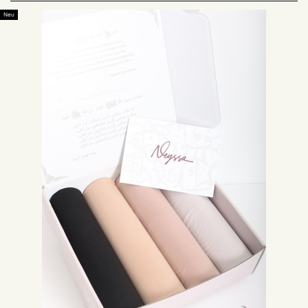
überraschendes Material mit großem Erfolg, unser Online-Shop lädt Sie
ein, unser Sortiment an Jersey-Hijabs gemeinsam zu entdecken.
Neu
Der Trend zum Jersey-Hijab kaufen :
Es gibt verschiedene Hijab-Sortimente in der islamischen Mode wie Jazz,
Krepp, Seide und Chiffon. Der Jersey-Hijab ist ein großer Erfolg, weil er
blickdicht ist, aber vor allem wegen seines untypischen Materials, das zu
jeder Jahreszeit getragen werden kann. Im Sommer wird Ihnen der Jersey-
Hijab dank seiner fließenden Qualität und seines kühlen Materials Frische
verleihen. Unser Online-Shop bietet Ihnen eine Reihe von Jersey-Hijabs,
die von Neyssa Shop entworfen wurden.
Jersey-Hijabs sind lang und sehr praktisch:
Dank der Maxi-Größe können Sie viele verschiedene Hijab-Styles kreieren
und Ihrer Fantasie freien Lauf lassen. Mit diesem Jersey-Hijab haben Sie
einen Hijab, der sich an die Form Ihres Gesichts anpasst und es somit
betont und Sie mit Ihrer natürlichen Schönheit verschönert.
Jersey-Hijabs gibt es in verschiedenen Farben, Sie können die Farbe