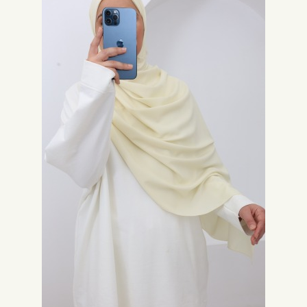
Jersey-
Hijab Sport
Für sportliche Aktivitäten ist der Jersey-Hijab der am besten geeignete
Hijab. Sein blickdichter, bequemer, elastischer und atmungsaktiver Stoff
vereint alle notwendigen Eigenschaften. Die häufigste Farbe ist schwarz,
dicht gefolgt von anthrazit und grau meliert.
Die Hijab-Box aus Premium-Jersey
Um einen günstigen Preis zu erzielen, ist die
Hijab-Box
aus Premium-
Jersey die beste Wahl. Die Box besteht aus mehreren Hijabs in
verschiedenen Farben. Je nach Ihren Wünschen wählen Sie aus den
verschiedenen verfügbaren Boxen. Als kleines Extra finden Sie in diesen
Boxen auch Zubehör wie einen Magneten zur Befestigung.
Warum sollte ich meinen Jersey-Hijab bei Neyssa Shop
kaufen?
Neyssa Shop bietet Ihnen eine große Auswahl an Jersey-Hijabs, um all