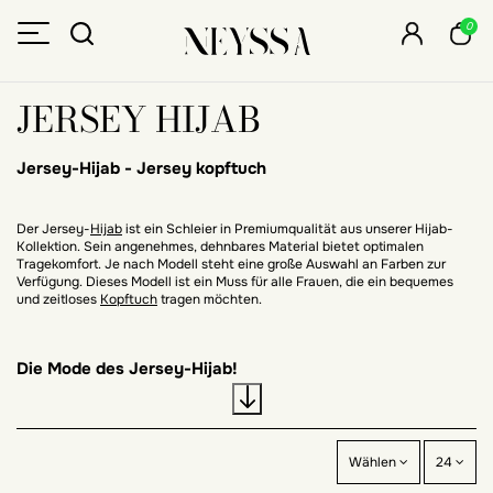
0
JERSEY HIJAB
Jersey-Hijab -
Jersey kopftuch
Der Jersey-
Hijab
ist ein Schleier in Premiumqualität aus unserer Hijab-
Kollektion. Sein angenehmes, dehnbares Material bietet optimalen
Tragekomfort. Je nach Modell steht eine große Auswahl an Farben zur
Verfügung. Dieses Modell ist ein Muss für alle Frauen, die ein bequemes
und zeitloses
Kopftuch
tragen möchten.
Die Mode des Jersey-Hijab!
In der muslimischen Mode sind wir immer innovativ und spielen mit den
Wählen
24
Materialien. Ein neues Material ist in der Welt der Hijabs aufgetaucht, und
wir freuen uns, Ihnen den Jersey-Hijab vorstellen zu können! Ein