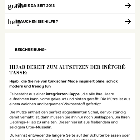
grade
FÜR SIE DA SEIT 2013
help
BRAUCHEN SIE HILFE ?
BESCHREIBUNG
HIJAB BEREIT ZUM AUFSETZEN DER INÉTGRÉ-
TASSE:
Hijab
, die Sie nie von türkischer Mode inspiriert ohne, schick
modern und trendy tun
Es besteht aus einer
integrierten Kappe
, die alle Ihre Haare
aufnehmen kann, vorne gekreuzt und hinten gerafft. Die Mütze ist aus
einem weichen und bequemen Viskosestoff gefertigt.
Die Mütze enthält den perfekt abgestimmten Schal, der vollständig
damit vernäht ist, dann müssen Sie ihn nur noch umklappen, um Ihren
Lieblings-Hijab zu erhalten. Dieser hier ist aus fließendem und
seidigem Crpe-Musselin.
Du kannst entweder die längere Seite auf der Schulter belassen oder