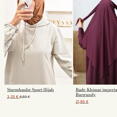
Sturmhaube Sport Hijab
Bade-Khimar imperia
Burgundy
3,25 €
6,50 €
21,95 €