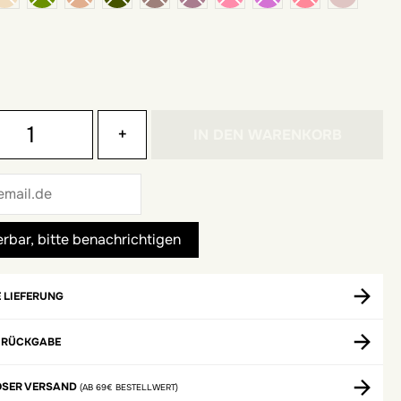
+
IN DEN WARENKORB
 LIEFERUNG
 RÜCKGABE
OSER VERSAND
(AB 69€ BESTELLWERT)