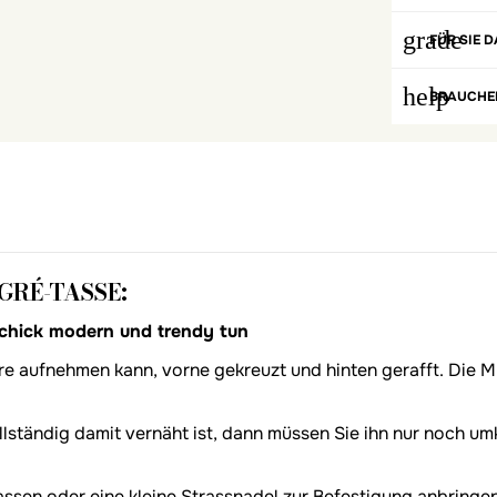
grade
FÜR SIE D
help
BRAUCHEN
GRÉ-TASSE:
 schick modern und trendy tun
aare aufnehmen kann, vorne gekreuzt und hinten gerafft. Die
ständig damit vernäht ist, dann müssen Sie ihn nur noch umkl
assen oder eine kleine Strassnadel zur Befestigung anbringen