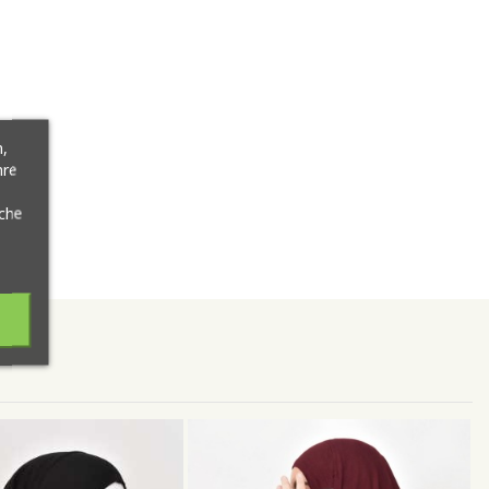
,
hre
äche