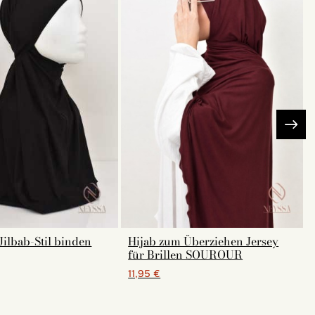
Jilbab-Stil binden
Hijab zum Überziehen Jersey
für Brillen SOUROUR
11,95 €