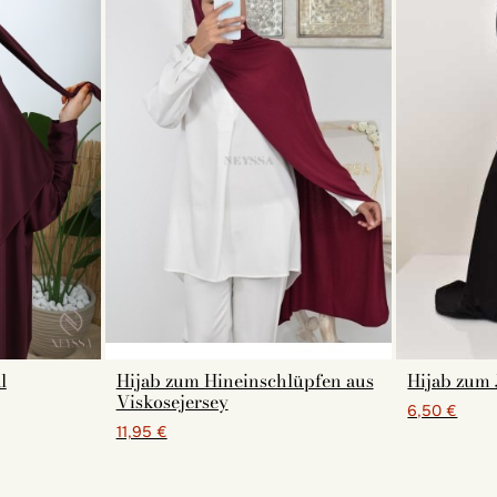
l
Hijab zum Hineinschlüpfen aus
Hijab zum 
Viskosejersey
6,50 €
11,95 €