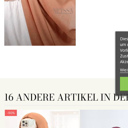
Dies
um u
Vorl
Zust
Akze
Wei
16 ANDERE ARTIKEL IN DE
-50%