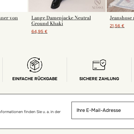
nner von
Lange Damenjacke Neutral
Jeanshose
Ground Khaki
21,56 €
64,95 €
EINFACHE RÜCKGABE
SICHERE ZAHLUNG
ormationen finden Sie u. a. in der