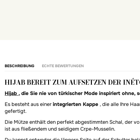
BESCHREIBUNG
ECHTE BEWERTUNGEN
HIJAB BEREIT ZUM AUFSETZEN DER INÉT
Hijab
, die Sie nie von türkischer Mode inspiriert ohne,
Es besteht aus einer
integrierten Kappe
, die alle Ihre H
gefertigt.
Die Mütze enthält den perfekt abgestimmten Schal, der voll
ist aus fließendem und seidigem Crpe-Musselin.
Du kannst entweder die längere Seite auf der Schulter bel