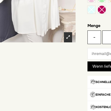
Menge
-
SCHNELLE
EINFACHE
KOSTENL