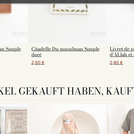
an Souple
Citadelle Du musulman Souple
Livret de 
doré
d'ALlah et 
2,50 €
2,90 €
KEL GEKAUFT HABEN, KAUFT