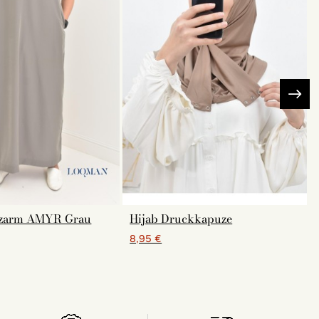
rzarm AMYR Grau
Hijab Druckkapuze
8,95 €