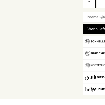
-
SCHNELLE
EINFACHE
KOSTENL
grade
FÜR SIE D
help
BRAUCHEN