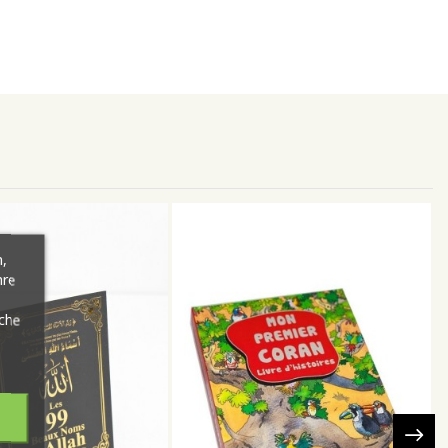
,
hre
äche