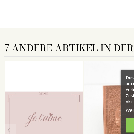
7 ANDERE ARTIKEL IN DE
Dies
um u
Vorl
Zust
Akze
Wei