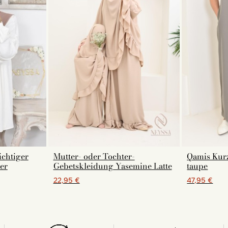
ichtiger
Mutter- oder Tochter-
Qamis Ku
er
Gebetskleidung Yasemine Latte
taupe
22,95 €
47,95 €