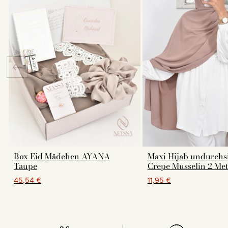
Box Eid Mädchen AYANA
Maxi Hijab undurchs
Taupe
Crepe Musselin 2 Met
45,54 €
11,95 €