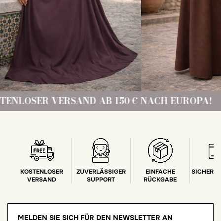
 VERSAND AB 150 € NACH EUROPA!
KOST
KOSTENLOSER
ZUVERLÄSSIGER
EINFACHE
SICHERE
VERSAND
SUPPORT
RÜCKGABE
MELDEN SIE SICH FÜR DEN NEWSLETTER AN