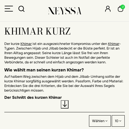
0
KHIMAR KURZ
Der kurze
Khimar
ist ein ausgezeichneter Kompromiss unter den
Khimar
-
Typen. Zwischen Hijab und Jilbab bedeckt er die Büste perfekt. Er ist an
Ihren Alltag angepasst: Seine kurze Länge lässt Sie frei von Ihren
Bewegungen sein. Dieser Schleier ist auch im Notfall der perfekte
Verbündete, da er schnell und einfach angezogen werden kann.
Wie wählt man seinen kurzen Khimar?
Auf halbem Weg zwischen dem Hijab und dem Jilbab-Umhang sollte der
kurze Khimar sorgfältig ausgewählt werden. Passform, Farbe und Material:
Entdecken Sie die drei Kriterien, die Sie bei der Auswahl Ihres Segels
berücksichtigen müssen.
Der Schnitt des kurzen Khimar
Der kurze Khimar kann verschiedene Formen haben: abgerundet, mit 2
Schleiern oder spitz. Wählen Sie je nach gewünschtem Rendering eine
dieser Formen. Wenn Sie einen Khimar möchten, der die Form Ihrer Büste
perfekt abdeckt, ist es ideal, ihn rund zu wählen.
Wählen
10
Um Ihrer Figur einen schlanken Effekt zu verleihen, entscheiden Sie sich