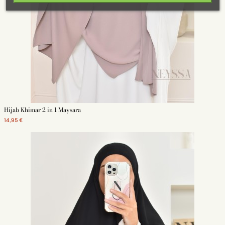
Hijab Khimar 2 in 1 Maysara
14,95 €