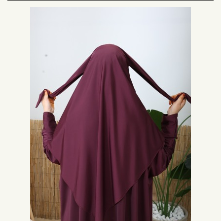
für einen kurzen, spitzen Khimar. Für einen aufwendigeren Look wählen Sie
den kurzen Khimar mit 2 Jazzsegeln, der an den Khimar mit 3 Segeln
erinnert. Für Liebhaber von gepflegten Details ist dieser kurze Khimar ideal.
Für mehr Komfort haben alle unsere Segel eine integrierte Mütze zum
Anziehen im Jilbab-Stil.
Die Farbe des kurzen Khimar
Bei der Auswahl eines Khimar hat die Farbe ihre Bedeutung. Wenn Sie
einen kurzen Khimar möchten, der leicht im Alltag getragen werden kann,
sind Schwarz, Beige, Khaki oder Kamel zu bevorzugen. Ein dunkler Khimar
passt in der Regel leichter zu einem farbigen Abaya. Für einen hellen
Schleier, der Ihrem Outfit Frische und Leichtigkeit verleiht, wählen Sie
Bordeaux, Flieder, Rosa oder Wassergrün. Sie können es mit einer Abaya in
kalten Farben kombinieren.
Das Material des Khimar ist kurz zum Anziehen
Für einen kurzen Khimar sollte das Material so deckend wie möglich sein.
Musselin und Jazz sind hervorragende Stoffe im Alltag. Sie sind langlebig
und sorgen dafür, dass Ihre Segel länger lang bleiben.
Unsere kurzen Khumur Modelle
Es gibt verschiedene Modelle auf unserer Website: kurze Winter Khimar,
kurze Runde Khimar, Spitze Khimar oder 2 Jazzschleier Khimar. Entdecken
Sie unsere Produktauswahl, um Ihre Garderobe zu verschönern!
Kurzer Winter Khimar aus Acrylgewebe
Der Winter Short Khimar hat alle Vorteile des Khimar mit einem Bonus: Sich
dauerhaft vor der Kälte zu schützen. Sein Acrylgewebe verleiht einen