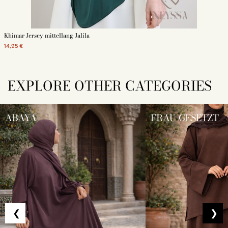
Khimar Jersey mittellang Jalila
14,95 €
EXPLORE OTHER CATEGORIES
ABAYA
FRAU GESETZT
❮
❯