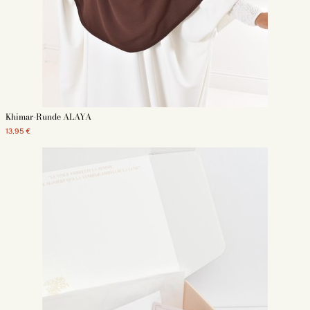
spezialisiert. Niqab, jilbab, abaya, khimar: Für jeden Geschmack ist etwas
dabei. Wie wäre es mit einem kurzen, hochwertigen Khimar zum kleinen
Preis?
Entdecken Sie auch unsere verschiedenen Khumur-Arten, um Ihre Outfits
zu verschönern, während Sie mastoura bleiben:
Khimar 3 segel
khimar lang
Runder khimar
Khimar 2 schleier
Khimar-Runde ALAYA
khimar seiden aus medina
Jersey khimar
13,95 €
Jazz khimar
Khimar chiffon