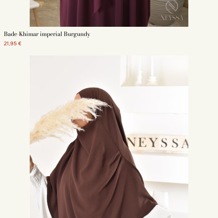
künstlichen Wolleffekt. Es wurde für Frauen entwickelt und entworfen, die
den ganzen Tag der Kälte ausgesetzt sind. Seine kurze Länge erleichtert
die Bewegungen erheblich.
Kurze Khimar aus fließendem Stoff
Bade-Khimar imperial Burgundy
Dieser kurze Hijab zum Anziehen wurde aus Jazz gefertigt, einem leichten
21,95 €
und bequemen Stoff. Dieser kurze Khimar, der als Jilbab-Umhang gedacht
ist, ist ideal für den Alltag und tägliche Gebete. Einfach, passt es perfekt
zu einer Abaya mit Schmetterlingsärmeln für einen raffinierten Look.
Khimar Short mit 2 Segeln im Jazz
Für einen kurzen und raffinierten Khimar im Jazz wählen Sie unseren
kurzen Khimar mit 2 Segeln. Gefüttert auf der Rückseite für einen
eleganten Effekt, und einfach auf der Vorderseite, ist dieses Modell von
khimar aus einem leichten und deckenden Stoff. Er kleidet perfekt einen
Schmetterling abaya.
Kurze und runde Khimar im Jazz
Dieses kurze und abgerundete Khimar-Modell ist perfekt für den Alltag.
Dieser Slip-on-Schleier mit einem eingebauten undurchsichtigen
Stirnband trägt sich gut mit einem Schmetterling Abaya, breite Ärmel.
Seine abgerundete Form erinnert an einen Jilbab-Umhang. Für einen
Jilbab-Effekt tragen Sie Ihren dunklen, kurzen Khimar mit einem breiten,
gleichfarbigen Abaya.
Warum kaufen Sie Ihren Khimar Court im Neyssa Shop?
Neyssa Shop hat es sich zur Aufgabe gemacht, Ihnen Qualitätsprodukte
zum besten Preis anzubieten. Unsere Website ist auf muslimische Mode