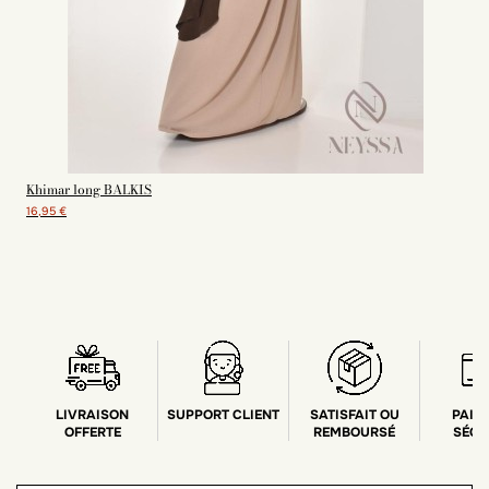
Khimar long BALKIS
16,95 €
LIVRAISON
SUPPORT CLIENT
SATISFAIT OU
PAIE
OFFERTE
REMBOURSÉ
SÉCU