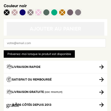
Couleur
noir
bleu nuit
kaki
vert
Moonscape
Peppercorn
AJOUTER AU PANIER
LIVRAISON RAPIDE
SATISFAIT OU REMBOURSÉ
LIVRAISON GRATUITE
(69€ MINIMUM)
grade
À VOS CÔTÉS DEPUIS 2013