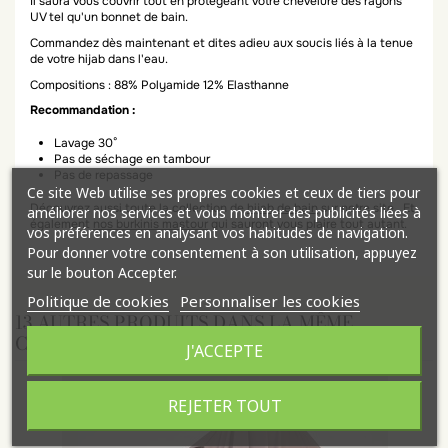
Il saura vous couvrir tout en protégeant votre chevelure des rayons
UV tel qu'un bonnet de bain.
Commandez dès maintenant et dites adieu aux soucis liés à la tenue
de votre hijab dans l'eau.
Compositions : 88% Polyamide 12% Elasthanne
Recommandation :
Lavage 30°
Pas de séchage en tambour
Pas de repassage
Ce site Web utilise ses propres cookies et ceux de tiers pour
Découvrez aussi toute la collection de
hijab de bain
sur notre site . Et
améliorer nos services et vous montrer des publicités liées à
également
nos burkinis mastour
qui sauront vous plaire tout autant.
vos préférences en analysant vos habitudes de navigation.
Pour donner votre consentement à son utilisation, appuyez
sur le bouton Accepter.
Politique de cookies
Personnaliser les cookies
13 AUTRES PRODUITS DANS LA MÊME
CATÉGORIE :
J'ACCEPTE
REJETER TOUT