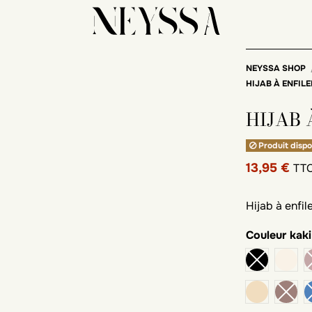
NEYSSA SHOP
HIJAB À ENFIL
HIJAB 
Produit dispo
13,95 €
TT
Hijab à enfil
Couleur
kaki
beig
praline