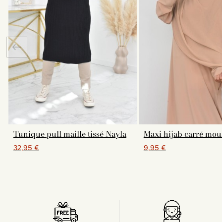
Tunique pull maille tissé Nayla
Maxi hijab carré mou
32,95 €
9,95 €