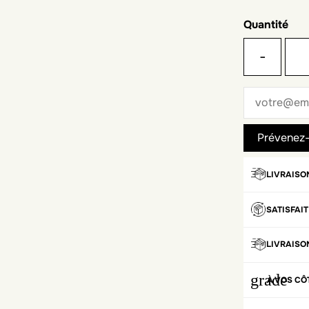
Quantité
-
LIVRAISO
SATISFAI
LIVRAISO
grade
À VOS CÔ