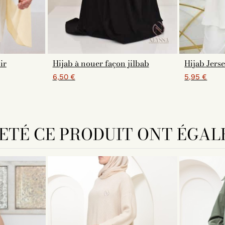
ir
Hijab à nouer façon jilbab
Hijab Jers
6,50 €
5,95 €
HETÉ CE PRODUIT ONT ÉGAL