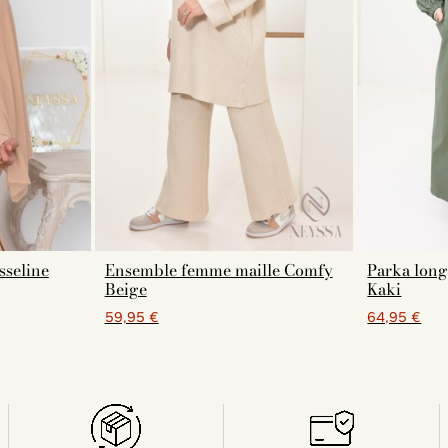
sseline
Ensemble femme maille Comfy
Parka lon
Beige
Kaki
59,95 €
64,95 €