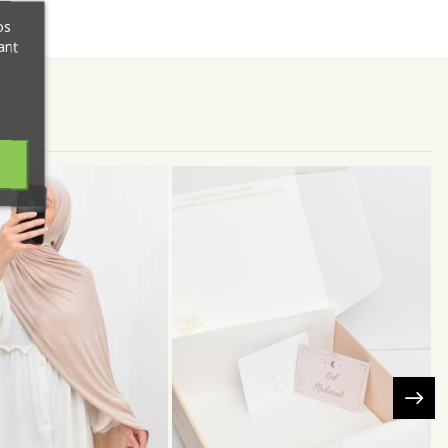
os
ant