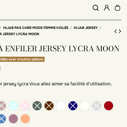
HIJAB PAS CHER MODE FEMME VOILÉE
HIJAB JERSEY
ER JERSEY LYCRA MOON
À ENFILER JERSEY LYCRA MOON
nible avec d'autres options
C
er jersey lycra Vous allez aimer sa facilité d'utilisation.
e
rouge b
lilas
miel