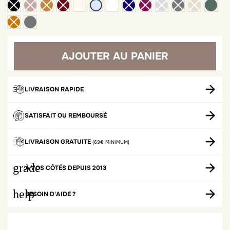
ivoire
blanc
kaki
gris chiné clair
gris chiné foncé
AJOUTER AU PANIER
LIVRAISON RAPIDE
SATISFAIT OU REMBOURSÉ
LIVRAISON GRATUITE
(69€ MINIMUM)
grade
À VOS CÔTÉS DEPUIS 2013
help
BESOIN D'AIDE ?