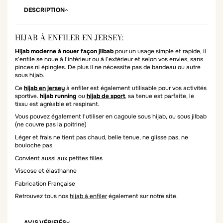
DESCRIPTION
HIJAB À ENFILER EN JERSEY:
Hijab moderne
à nouer façon jilbab
pour un usage simple et rapide, il
s'enfile se noue à l'intérieur ou à l'extérieur et selon vos envies, sans
pinces ni épingles. De plus il ne nécessite pas de bandeau ou autre
sous hijab.
Ce
hijab en jersey
à enfiler est également utilisable pour vos activités
sportive.
hijab running
ou
hijab de sport
, sa tenue est parfaite, le
tissu est agréable et respirant.
Vous pouvez également l'utiliser en cagoule sous hijab, ou sous jilbab
(ne couvre pas la poitrine)
Léger et frais ne tient pas chaud, belle tenue, ne glisse pas, ne
bouloche pas.
Convient aussi aux petites filles
Viscose et élasthanne
Fabrication Française
Retrouvez tous nos
hijab à enfiler
également sur notre site.
AVIS VÉRIFIÉS