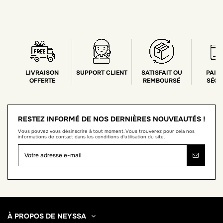
LIVRAISON
SUPPORT CLIENT
SATISFAIT OU
PAIE
OFFERTE
REMBOURSÉ
SÉCU
RESTEZ INFORMÉ DE NOS DERNIÈRES NOUVEAUTÉS !
Vous pouvez vous désinscrire à tout moment. Vous trouverez pour cela nos
informations de contact dans les conditions d'utilisation du site.
À PROPOS DE NEYSSA