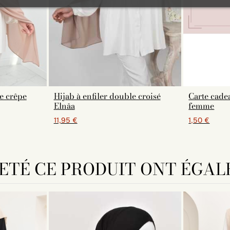
e crêpe
Hijab à enfiler double croisé
Carte cadea
Elnâa
femme
11,95 €
1,50 €
HETÉ CE PRODUIT ONT ÉGAL