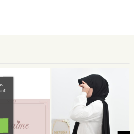
os
ant