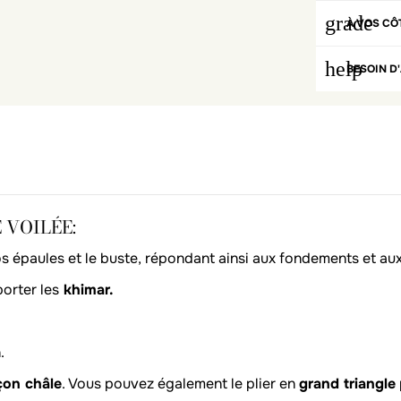
grade
À VOS CÔ
help
BESOIN D'
 VOILÉE:
os épaules et le buste, répondant ainsi aux fondements et a
porter les
khimar.
.
çon châle
. Vous pouvez également le plier en
grand triangle