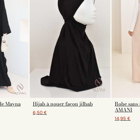
ide Mayna
Hijab à nouer façon jilbab
Robe sans 
AMANI
6,50 €
14,95 €