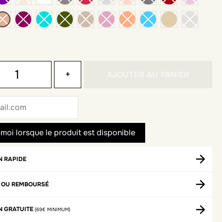
sable
+
AJOUTER AU PANIER
N RAPIDE
T OU REMBOURSÉ
N GRATUITE
(69€ MINIMUM)