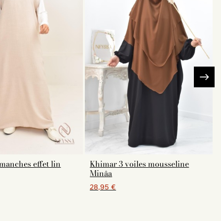
manches effet lin
Khimar 3 voiles mousseline
Minâa
28,95 €