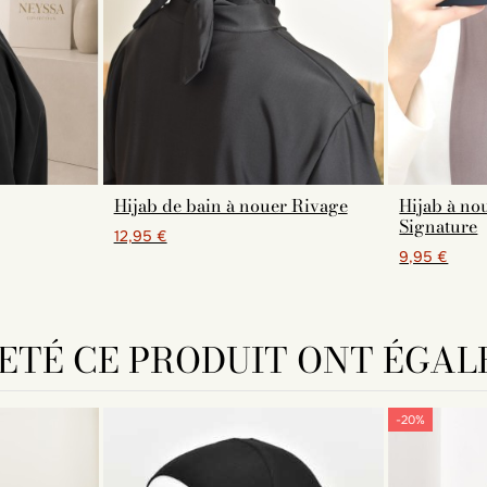
Hijab de bain à nouer Rivage
Hijab à n
Signature
12,95 €
9,95 €
HETÉ CE PRODUIT ONT ÉGAL
-20%