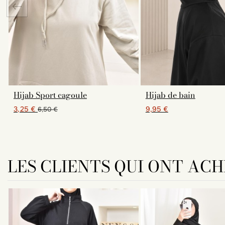
Hijab Sport cagoule
Hijab de bain
3,25 €
9,95 €
6,50 €
LES CLIENTS QUI ONT AC