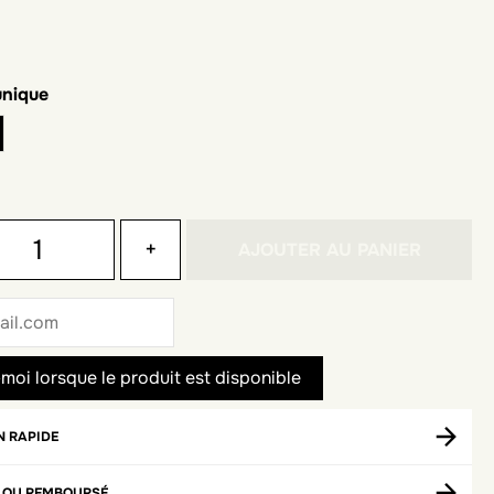
 unique
+
AJOUTER AU PANIER
N RAPIDE
T OU REMBOURSÉ