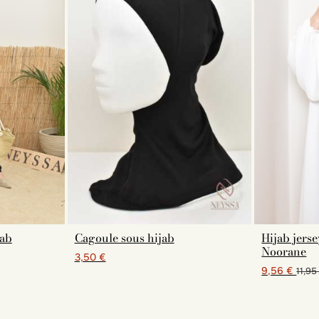
jab
Cagoule sous hijab
Hijab jers
Noorane
3,50 €
9,56 €
11,95