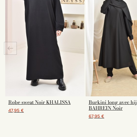
Robe sweat Noir KHALISSA
Burkini long avec hi
BAHREIN Noir
47,95 €
67,95 €