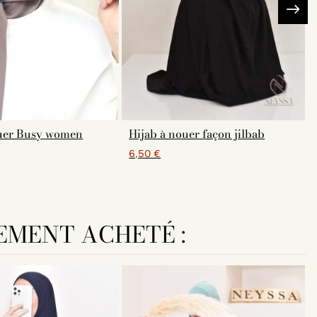
ouer Busy women
Hijab à nouer façon jilbab
6,50 €
EMENT ACHETÉ :