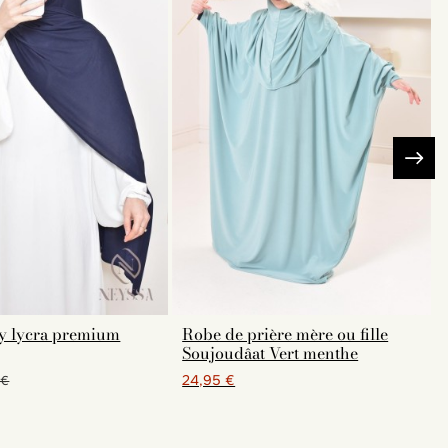
ey lycra premium
Robe de prière mère ou fille
Soujoudâat Vert menthe
24,95 €
 €