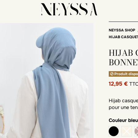
NEYSSA SHOP
HIJAB CASQUE
HIJAB
BONNE
Produit dispo
12,95 €
TT
Hijab casque
pour une te
Couleur
bleu
noir