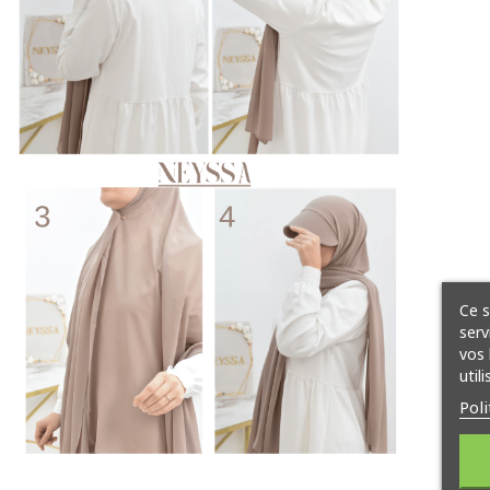
Ce s
serv
vos 
util
Poli