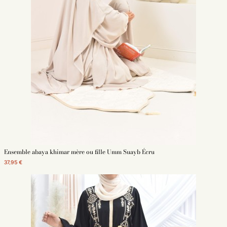
Ensemble abaya khimar mère ou fille Umm Suayb Écru
37,95 €