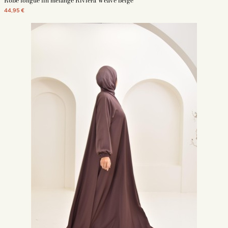
Robe longue lin mélangé Riviera Weave beige
Abaya robe simple style caftan, pièce mode pour la femme
44,95 €
musulmane
Parmi les vêtements qui plaisent aux femmes musulmanes, la abaya tient
une bonne place. La robe abaya simple
existe dans de nombreuses
couleurs
. Ornée de broderie et déclinée dans des couleurs originales, la
abaya basique devient un véritable caftan. Portez cette pièce sous un
kimono ouvert et accompagné d'une ceinture. Choisissez la version
manches bouffantes elle est très pratique pour les ablutions.
Robe simple style abaya papillon avec manche lycra
La robe abaya style papillon est une
tenue chic et mastour
. Bien ample,
elle convient parfaitement aux femmes enceintes. En tissu satin opaque,
elle offre une grande amplitude dans les mouvements. Cette robe abaya
simple est disponible en version col mao ou abaya entièrement boutonnée.
Les finitions élastiques aux poignets la rendent ultra confortable. Grace à
sa taille xxl elle convient à toutes les tailles! Finalisez la tenue avec des
accessoires et un hijab ou un khimar fonce noir ou de couleur.
Robe simple Dubaï pour femme musulmane
La abaya simple Dubaï comporte broderies et strass au niveau des
manches. C'est un
indémodable de la mode pour femme musulmane
. Elle
est assortie à son hijab, mais vous pouvez également sélectionner le hijab
de votre choix. Choisissez une coupe simple pour votre robe et une couleur
intemporelle comme le noir, le marron fonce, le beige,le blanc et le kaki.
Choisir son abaya en fonction de la matière:
Optez pour une abaya simple en soie de Médine: