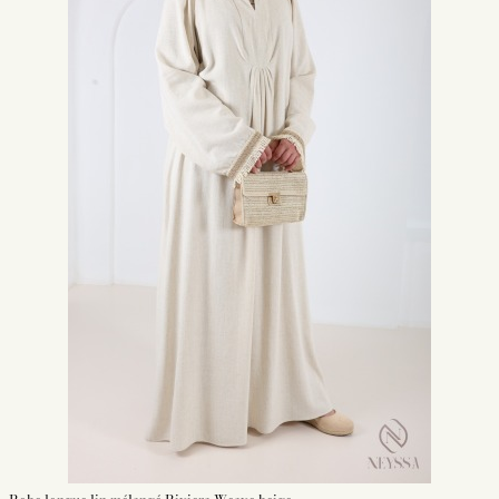
glisser au niveau des poignets. Associé à un hijab, c'est le combo parfait
pour les moments de prière. Ces robes possèdent
la longueur nécessaire
et sont confectionnées dans un tissu totalement opaque.
Abaya robe simple pour le quotidien de la femme musulmane
La robe abaya classique pour la femme musulmane fait partie des
vêtements parfaits pour le quotidien
. Réalisée dans des matières de
bonne qualité telles que la microfibre, c'est la pièce incontournable de
votre garde-robe. Portée avec un pull et un hijab, la abaya simple prend
des allures de jupe. Si vous la choisissez ornée de broderies, elle se mue en
caftan pour les sorties. Vous pourrez alors lui associer des accessoires et
un hijab de couleur rose. Agrémentez-la d'une ceinture assortie pour un
style fashion
plus affirmé.
Abaya robe simple : nos modèles
Notre boutique dispose d'un stock fourni de abayas simples pour toutes les
occasions.
Abaya robe simple évasée et fluide, style et confort de type
jilbab
La robe abaya simple type jilbab est la
tenue légiférée par excellence
.
Elle est de bonne longueur et s'adapte à votre taille. Elle possède un hijab
long assorti qui en fait une robe classique, fidèle à la Sunnah. Cette abaya
est un gain de temps pour réaliser ses prières quotidiennes. Elle fait partie
des
pièces incontournables à avoir dans sa garde-robe
. Le modèle de
abaya simple évasée de style jilbab comporte deux poches fonctionnelles.
Les options de la abaya et de son khimar assorti donne à la tenue un style
jilbab.