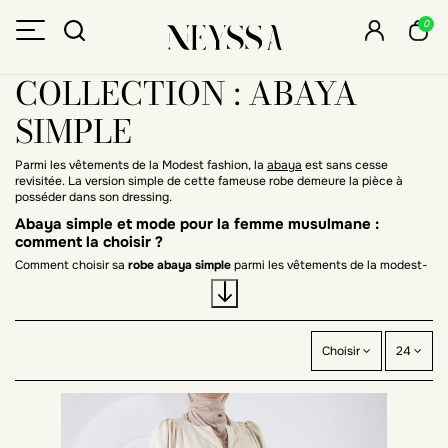
0
COLLECTION : ABAYA
SIMPLE
Parmi les vêtements de la Modest fashion, la
abaya
est sans cesse
revisitée. La version simple de cette fameuse robe demeure la pièce à
posséder dans son dressing.
Abaya simple et mode pour la femme musulmane :
comment la choisir ?
Comment choisir sa
robe abaya simple
parmi les vêtements de la modest-
fashion ? Une abaya pratique ou une robe idéale pour la prière de la femme
musulmane, faites votre choix.
Abaya robe simple pour la prière de la femme musulmane
La robe abaya simple est
parfaite pour la prière
de la femme musulmane.
Choisir
24
Son style épuré et sa coupe évasée et fluide vous laissent libre de vos
mouvements. Confectionné en tissu microfibre, la abaya est très
respirante. Certaines abayas classiques possèdent un élastique au col qui
les rend très pratiques à enfiler.
Un élastique au niveau des manches permet à votre abaya de ne pas