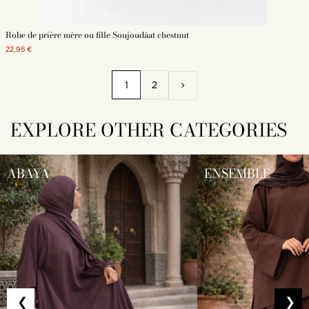
Robe de prière mère ou fille Soujoudâat chestnut
22,95 €
1
2
EXPLORE OTHER CATEGORIES
ABAYA
ENSEMBLE
❮
❯