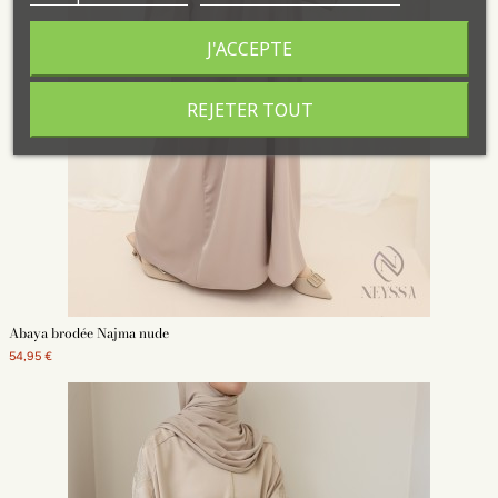
J'ACCEPTE
REJETER TOUT
Abaya brodée Najma nude
54,95 €