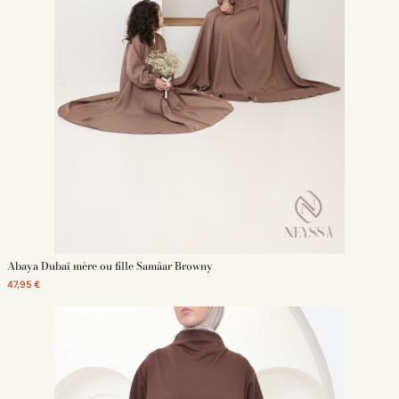
Abaya Dubaï mère ou fille Samâar Browny
47,95 €