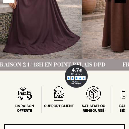
T RELAIS DPD
FRAIS DE PORT OFFERT DÈ
LIVRAISON
SUPPORT CLIENT
SATISFAIT OU
PAIE
OFFERTE
REMBOURSÉ
SÉCU