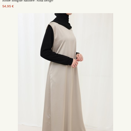
Robe longue satinée Nina Beige
54,95 €