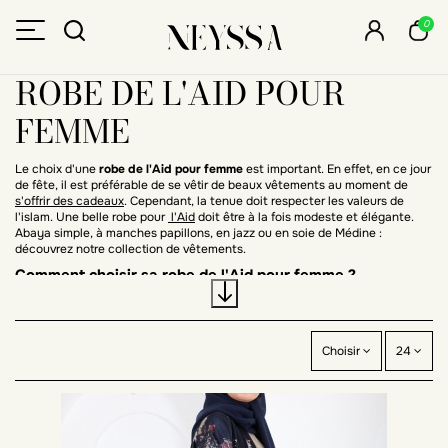
0
ROBE DE L'AID POUR
FEMME
Le choix d'une
robe de l'Aid pour femme
est important. En effet, en ce jour
de fête, il est préférable de se vêtir de beaux vêtements au moment de
s'offrir des cadeaux
. Cependant, la tenue doit respecter les valeurs de
l'islam. Une belle robe pour
l'Aid
doit être à la fois modeste et élégante.
Abaya simple, à manches papillons, en jazz ou en soie de Médine :
découvrez notre collection de vêtements.
Comment choisir sa robe de l'Aid pour femme ?
Le modèle, la couleur, la longueur et le tissu de votre robe de l'Aid pour
femme sont des critères de sélection importants.
Le choix du modèle de robe pour l'Aid
Choisir
24
Les
robes de l'Aid pour femme musulmane
se déclinent en de nombreux
modèles : abaya kimono, Dubaï, robe caftan, à manches papillons ou
simples, etc. Choisissez votre modèle parmi notre collection en fonction de
vos goûts et besoins. Pensez cependant que votre tenue doit rester sobre
et pudique. Si vous sortez pour la
prière de l'Aid
, optez pour une robe