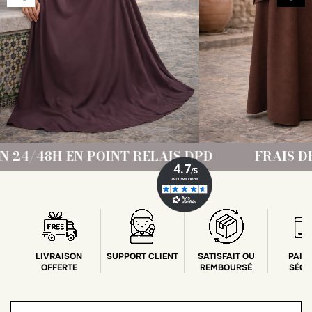
LAIS DPD
FRAIS DE PORT OFFERT DÈS 69
LIVRAISON
SUPPORT CLIENT
SATISFAIT OU
PAIE
OFFERTE
REMBOURSÉ
SÉCU