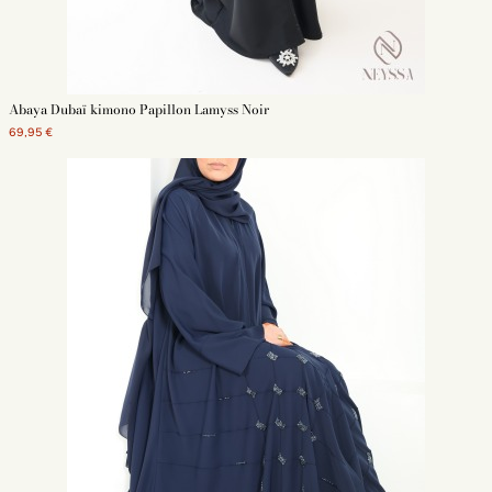
pour la femme
et l'homme musulmans. Hijabs, robes, abaya, khimar, tenue
de prière, pantalon ample, kimono : tous ces produits sont disponibles sur
notre boutique. Nous sélectionnons pour vous les meilleures pièces
au
meilleur prix
. Profitez de la livraison gratuite à partir de 69 euros d'achat.
Découvrez aussi :
Abaya Dubaï kimono Papillon Lamyss Noir
Tenue de l'Aid pour homme
69,95 €
Tenue de l'Aid pour femme