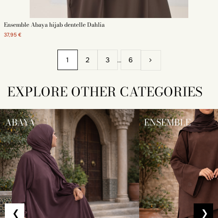
Ensemble Abaya hijab dentelle Dahlia
37,95 €
1
2
3
6
…
EXPLORE OTHER CATEGORIES
ABAYA
ENSEMBLE
❮
❯