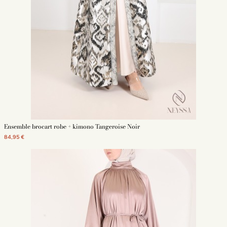
Ensemble brocart robe + kimono Tangeroise Noir
84,95 €